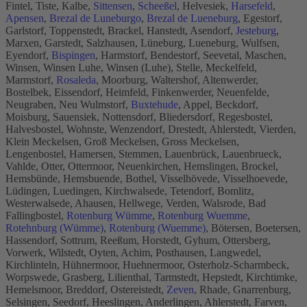
Fintel, Tiste, Kalbe,
Sittensen
,
Scheeßel
, Helvesiek,
Harsefeld
,
Apensen
,
Brezal de Luneburgo
,
Brezal de Lueneburg
, Egestorf,
Garlstorf, Toppenstedt, Brackel, Hanstedt, Asendorf,
Jesteburg
,
Marxen, Garstedt, Salzhausen, Lüneburg, Lueneburg, Wulfsen,
Eyendorf,
Bispingen
, Harmstorf, Bendestorf, Seevetal, Maschen,
Winsen, Winsen Luhe, Winsen (Luhe), Stelle, Meckelfeld,
Marmstorf,
Rosaleda
, Moorburg, Waltershof, Altenwerder,
Bostelbek, Eissendorf, Heimfeld, Finkenwerder, Neuenfelde,
Neugraben, Neu Wulmstorf,
Buxtehude
, Appel, Beckdorf,
Moisburg, Sauensiek, Nottensdorf, Bliedersdorf, Regesbostel,
Halvesbostel, Wohnste, Wenzendorf, Drestedt, Ahlerstedt, Vierden,
Klein Meckelsen, Groß Meckelsen, Gross Meckelsen,
Lengenbostel, Hamersen, Stemmen, Lauenbrück, Lauenbrueck,
Vahlde, Otter, Ottermoor, Neuenkirchen, Hemslingen, Brockel,
Hemsbünde, Hemsbuende, Bothel, Visselhövede, Visselhoevede,
Lüdingen, Luedingen, Kirchwalsede, Tetendorf, Bomlitz,
Westerwalsede, Ahausen, Hellwege, Verden, Walsrode, Bad
Fallingbostel,
Rotenburg Wümme
,
Rotenburg Wuemme
,
Rotehnburg (Wümme)
,
Rotenburg (Wuemme)
, Bötersen, Boetersen,
Hassendorf, Sottrum, Reeßum, Horstedt, Gyhum, Ottersberg,
Vorwerk, Wilstedt, Oyten, Achim, Posthausen, Langwedel,
Kirchlinteln, Hühnermoor, Huehnermoor, Osterholz-Scharmbeck,
Worpswede, Grasberg, Lilienthal, Tarmstedt, Hepstedt, Kirchtimke,
Hemelsmoor, Breddorf, Ostereistedt,
Zeven
, Rhade, Gnarrenburg,
Selsingen, Seedorf, Heeslingen, Anderlingen, Ahlerstedt, Farven,