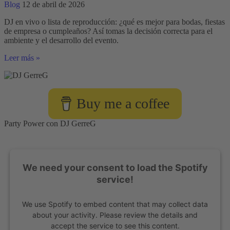
empresa
Blog
12 de abril de 2026
DJ en vivo o lista de reproducción: ¿qué es mejor para bodas, fiestas
de empresa o cumpleaños? Así tomas la decisión correcta para el
ambiente y el desarrollo del evento.
DJ
Leer más »
en
vivo
o
lista
Buy me a coffee
de
reproducción:
¿qué
Party Power con DJ GerreG
encaja
mejor?
We need your consent to load the Spotify
service!
We use Spotify to embed content that may collect data
about your activity. Please review the details and
accept the service to see this content.