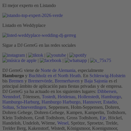
El mejor experto en Listando
Listado en Weddyplace
Sigue a DJ GerreG en las redes sociales
|
|
|
|
|
|
DJ GerreG viene de
Norte de Alemania
, especialmente
Hamburgo
y
Buchholz en el North Heath
. En
Schleswig-Holstein
bis
Bremen
y
Bremervörde
,
Bremerhaven
y
Baja Sajonia
es el
principal ámbito de aplicación para fiestas privadas y de empresa.
DJ GerreG ya ha actuado en los siguientes lugares:
Dibbersen
,
Nenndorf
, Tötensen,
Tostedt
,
Heidenau
,
Hollenstedt
,
Hamburgo
,
Hamburgo-Harburg
,
Hamburgo Harburgo
,
Hannover
,
Estadio
,
Soltau
,
Schneverdingen
, Seppensen, Holm-Seppensen, Dohren,
Dohren Gehege, Dohren-Gehege, Kampen, Kamperlin, Todtshorn,
Klein Todtshorn, Groß Todtshorn, Gross Todtshorn,
Eje
, Höckel,
Handeloh, Undeloh, Wörme,
Wesel
, Sprötze, Sproetze, Trelde,
Trelder Berg, Kakenstorf, Wistedt, Königsmoor, Koenigsmoor,