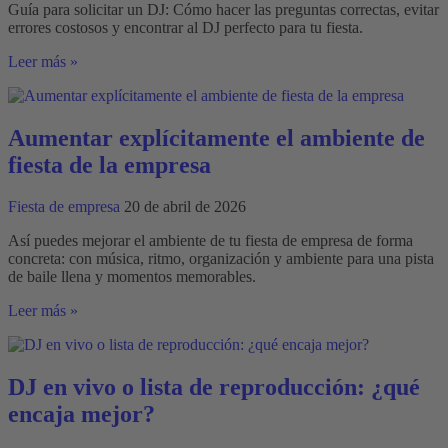
Guía para solicitar un DJ: Cómo hacer las preguntas correctas, evitar
errores costosos y encontrar al DJ perfecto para tu fiesta.
Guía
Leer más »
sobre
cómo
solicitar
un
Aumentar explícitamente el ambiente de
DJ:
fiesta de la empresa
Cómo
pedirlo
correctamente
Fiesta de empresa
20 de abril de 2026
Así puedes mejorar el ambiente de tu fiesta de empresa de forma
concreta: con música, ritmo, organización y ambiente para una pista
de baile llena y momentos memorables.
Aumentar
Leer más »
explícitamente
el
ambiente
de
DJ en vivo o lista de reproducción: ¿qué
fiesta
encaja mejor?
de
la