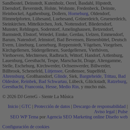
Sandbostel, Deinstedt, Kutenholz, Oerel, Basdahl, Hipstedt,
Ebersdorf, Beverstedt, Holste, Wohnste, Fredenbeck, Deinste,
Heinbockel, Agathenburg, Dollern,
Horneburg
, Oldendorf,
Himmelpforten, Lühesand, Luehesand, Grünerdeich, Gruenerdeich,
Steinkirchen, Mittelkirchen, Jork, Nottensdorf, Bliedersdorf,
Munster, Rehlingen, Soderstorf, Amelinghausen, Betzendorf,
Barmstedt, Ebstorf, Wriedel, Eimke, Gerdau, Uelzen, Emmendorf,
Barum, Natendorf, Jelmstorf, Bad Bevensen, Bienenbüttel, Deutsch
Evern, Lüneburg, Lueneburg, Reppenstedt, Vögelsen, Voegelsen,
Kirchgellersen, Südergellersen, Suedgellersen, Vierhöven,
Vierhoeven, Mechtersen, Radbruch, Wittorf, Handorf, Artlenburg,
Lauenburg, Geesthacht, Tespe, Marschacht, Drage, Altengamme,
Stelle, Escheburg, Kirchwerder, Ochsenwerder, Billwerder,
Billbrook, Schenefeld,
Lütjensee
, Großensee, Stapelfeld,
Ahrensburg
, Großhansdorf,
Glinde
, Siek,
Bargteheide
,
Trittau
,
Bad
Oldesloe
,
Reinbek
,
Bad Schwartau
, Lübeck, Glückstadt,
Ratzeburg
,
Geesthacht
,
Franconia
,
Hesse
,
Medio Rin
, y mucho más.
© 2026 DJ GerreG - Siente La Música
Inicio
|
GTC
|
Protección de datos
|
Descargo de responsabilidad
|
Aviso legal
|
Pulse
SEO WP Tema
por
Agencia SEO Marketing online Diseño web
Scroll
Configuración de cookies