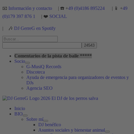
Ir
📧
Información y contacto
| ☎️ +
49 (0)4186 895224
| 📱 +
49
al
(0)179 397 876 1
| ❤️
SOCIAL
contenido
|
🎶
DJ GerreG en Spotify
Buscar
por:
Buscar
Comentarios de la pista de baile *****
Socio
G-MusiQ Records
Discoteca
Ayuda de emergencia para organizadores de eventos y
DJs
Agencia SEO
Inicio
BIO
Sobre mí
DJ benéfico
Asuntos sociales y bienestar animal