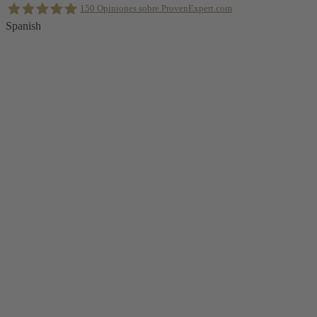
al
150
Opiniones sobre ProvenExpert.com
inicio
Spanish
Holger Korsten