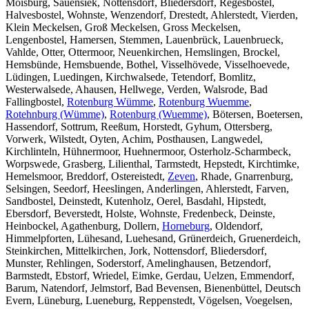
Moisburg, Sauensiek, Nottensdorf, Bliedersdorf, Regesbostel,
Halvesbostel, Wohnste, Wenzendorf, Drestedt, Ahlerstedt, Vierden,
Klein Meckelsen, Groß Meckelsen, Gross Meckelsen,
Lengenbostel, Hamersen, Stemmen, Lauenbrück, Lauenbrueck,
Vahlde, Otter, Ottermoor, Neuenkirchen, Hemslingen, Brockel,
Hemsbünde, Hemsbuende, Bothel, Visselhövede, Visselhoevede,
Lüdingen, Luedingen, Kirchwalsede, Tetendorf, Bomlitz,
Westerwalsede, Ahausen, Hellwege, Verden, Walsrode, Bad
Fallingbostel,
Rotenburg Wümme
,
Rotenburg Wuemme
,
Rotehnburg (Wümme)
,
Rotenburg (Wuemme)
, Bötersen, Boetersen,
Hassendorf, Sottrum, Reeßum, Horstedt, Gyhum, Ottersberg,
Vorwerk, Wilstedt, Oyten, Achim, Posthausen, Langwedel,
Kirchlinteln, Hühnermoor, Huehnermoor, Osterholz-Scharmbeck,
Worpswede, Grasberg, Lilienthal, Tarmstedt, Hepstedt, Kirchtimke,
Hemelsmoor, Breddorf, Ostereistedt,
Zeven
, Rhade, Gnarrenburg,
Selsingen, Seedorf, Heeslingen, Anderlingen, Ahlerstedt, Farven,
Sandbostel, Deinstedt, Kutenholz, Oerel, Basdahl, Hipstedt,
Ebersdorf, Beverstedt, Holste, Wohnste, Fredenbeck, Deinste,
Heinbockel, Agathenburg, Dollern,
Horneburg
, Oldendorf,
Himmelpforten, Lühesand, Luehesand, Grünerdeich, Gruenerdeich,
Steinkirchen, Mittelkirchen, Jork, Nottensdorf, Bliedersdorf,
Munster, Rehlingen, Soderstorf, Amelinghausen, Betzendorf,
Barmstedt, Ebstorf, Wriedel, Eimke, Gerdau, Uelzen, Emmendorf,
Barum, Natendorf, Jelmstorf, Bad Bevensen, Bienenbüttel, Deutsch
Evern, Lüneburg, Lueneburg, Reppenstedt, Vögelsen, Voegelsen,