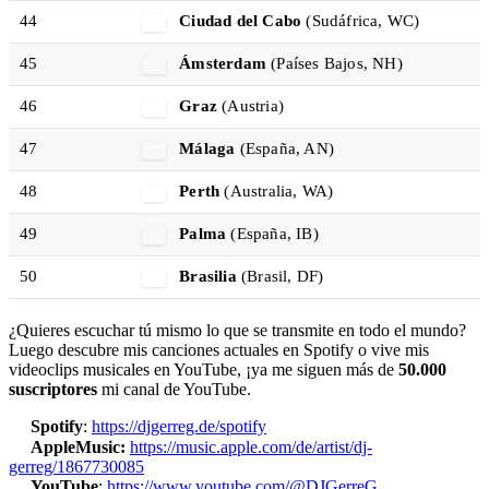
44
Ciudad del Cabo
(Sudáfrica, WC)
45
Ámsterdam
(Países Bajos, NH)
46
Graz
(Austria)
47
Málaga
(España, AN)
48
Perth
(Australia, WA)
49
Palma
(España, IB)
50
Brasilia
(Brasil, DF)
¿Quieres escuchar tú mismo lo que se transmite en todo el mundo?
Luego descubre mis canciones actuales en Spotify o vive mis
videoclips musicales en YouTube, ¡ya me siguen más de
50.000
suscriptores
mi canal de YouTube.
Spotify
:
https://djgerreg.de/spotify
AppleMusic:
https://music.apple.com/de/artist/dj-
gerreg/1867730085
YouTube
:
https://www.youtube.com/@DJGerreG