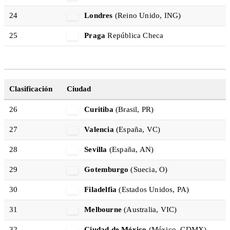
24
Londres
(Reino Unido, ING)
25
Praga
República Checa
Clasificación
Ciudad
26
Curitiba
(Brasil, PR)
27
Valencia
(España, VC)
28
Sevilla
(España, AN)
29
Gotemburgo
(Suecia, O)
30
Filadelfia
(Estados Unidos, PA)
31
Melbourne
(Australia, VIC)
32
Ciudad de México
(México, CDMX)