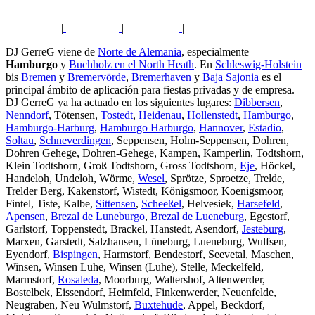
|
|
|
DJ GerreG viene de
Norte de Alemania
, especialmente
Hamburgo
y
Buchholz en el North Heath
. En
Schleswig-Holstein
bis
Bremen
y
Bremervörde
,
Bremerhaven
y
Baja Sajonia
es el
principal ámbito de aplicación para fiestas privadas y de empresa.
DJ GerreG ya ha actuado en los siguientes lugares:
Dibbersen
,
Nenndorf
, Tötensen,
Tostedt
,
Heidenau
,
Hollenstedt
,
Hamburgo
,
Hamburgo-Harburg
,
Hamburgo Harburgo
,
Hannover
,
Estadio
,
Soltau
,
Schneverdingen
, Seppensen, Holm-Seppensen, Dohren,
Dohren Gehege, Dohren-Gehege, Kampen, Kamperlin, Todtshorn,
Klein Todtshorn, Groß Todtshorn, Gross Todtshorn,
Eje
, Höckel,
Handeloh, Undeloh, Wörme,
Wesel
, Sprötze, Sproetze, Trelde,
Trelder Berg, Kakenstorf, Wistedt, Königsmoor, Koenigsmoor,
Fintel, Tiste, Kalbe,
Sittensen
,
Scheeßel
, Helvesiek,
Harsefeld
,
Apensen
,
Brezal de Luneburgo
,
Brezal de Lueneburg
, Egestorf,
Garlstorf, Toppenstedt, Brackel, Hanstedt, Asendorf,
Jesteburg
,
Marxen, Garstedt, Salzhausen, Lüneburg, Lueneburg, Wulfsen,
Eyendorf,
Bispingen
, Harmstorf, Bendestorf, Seevetal, Maschen,
Winsen, Winsen Luhe, Winsen (Luhe), Stelle, Meckelfeld,
Marmstorf,
Rosaleda
, Moorburg, Waltershof, Altenwerder,
Bostelbek, Eissendorf, Heimfeld, Finkenwerder, Neuenfelde,
Neugraben, Neu Wulmstorf,
Buxtehude
, Appel, Beckdorf,