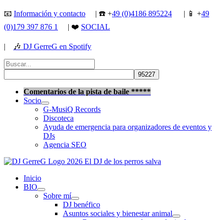
Ir
📧
Información y contacto
| ☎️ +
49 (0)4186 895224
| 📱 +
49
al
(0)179 397 876 1
| ❤️
SOCIAL
contenido
|
🎶
DJ GerreG en Spotify
Buscar
por:
Buscar
Comentarios de la pista de baile *****
Socio
G-MusiQ Records
Discoteca
Ayuda de emergencia para organizadores de eventos y
DJs
Agencia SEO
Inicio
BIO
Sobre mí
DJ benéfico
Asuntos sociales y bienestar animal