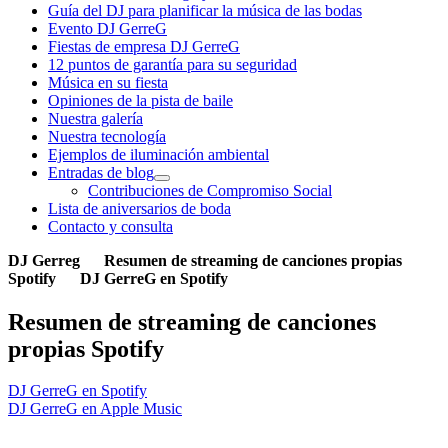
Guía del DJ para planificar la música de las bodas
Evento DJ GerreG
Fiestas de empresa DJ GerreG
12 puntos de garantía para su seguridad
Música en su fiesta
Opiniones de la pista de baile
Nuestra galería
Nuestra tecnología
Ejemplos de iluminación ambiental
Entradas de blog
Contribuciones de Compromiso Social
Lista de aniversarios de boda
Contacto y consulta
DJ Gerreg
Resumen de streaming de canciones propias
Spotify
DJ GerreG en Spotify
Resumen de streaming de canciones
propias Spotify
DJ GerreG en Spotify
DJ GerreG en Apple Music