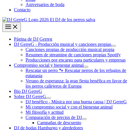
Aniversarios de boda
Contacto
Página de DJ Gerreg
DJ GerreG - Producción musical y canciones propias
Canciones propias de producción musical propia
Resumen de streaming de canciones propias Spotify
Producciones por encargo para particulares y empresas
Compromiso social y bienestar animal
Rescatar un perro 🐾 Rescatar perros de los refugios de
eutanasia
Verano de esperanza: la gran fiesta benéfica en favor de
los perros callejeros de Europa
Bio DJ GerreG
Sobre DJ GerreG
DJ benéfico - Música por una buena causa | DJ GerreG
Mi compromiso social y con el bienestar animal
Mi filosofía y actitud
Comparación de precios de DJ
Campañas de descuento
DJ de bodas Hamburgo y alrededores