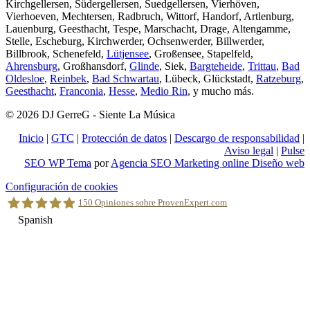
Kirchgellersen, Südergellersen, Suedgellersen, Vierhöven,
Vierhoeven, Mechtersen, Radbruch, Wittorf, Handorf, Artlenburg,
Lauenburg, Geesthacht, Tespe, Marschacht, Drage, Altengamme,
Stelle, Escheburg, Kirchwerder, Ochsenwerder, Billwerder,
Billbrook, Schenefeld,
Lütjensee
, Großensee, Stapelfeld,
Ahrensburg
, Großhansdorf,
Glinde
, Siek,
Bargteheide
,
Trittau
,
Bad
Oldesloe
,
Reinbek
,
Bad Schwartau
, Lübeck, Glückstadt,
Ratzeburg
,
Geesthacht
,
Franconia
,
Hesse
,
Medio Rin
, y mucho más.
© 2026 DJ GerreG - Siente La Música
Inicio
|
GTC
|
Protección de datos
|
Descargo de responsabilidad
|
Aviso legal
|
Pulse
SEO WP Tema
por
Agencia SEO Marketing online Diseño web
Scroll
Configuración de cookies
al
150
Opiniones sobre ProvenExpert.com
inicio
Spanish
Holger Korsten