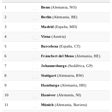
1
Bonn
(Alemania, NO)
2
Berlín
(Alemania, BE)
3
Madrid
(España, MD)
4
Viena
(Austria)
5
Barcelona
(España, CT)
6
Fráncfort del Meno
(Alemania, HE)
7
Johannesburgo
(Sudáfrica, GP)
8
Stuttgart
(Alemania, BW)
9
Hamburgo
(Alemania, HH)
10
Hanóver
(Alemania, NI)
11
Múnich
(Alemania, Baviera)