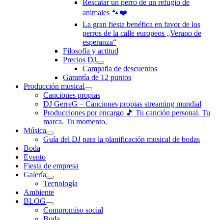
Rescatar un perro de un refugio de
animales 🐾❤️
La gran fiesta benéfica en favor de los
perros de la calle europeos „Verano de
esperanza“
Filosofía y actitud
Precios DJ
Campaña de descuentos
Garantía de 12 puntos
Producción musical
Canciones propias
DJ GerreG – Canciones propias streaming mundial
Producciones por encargo 🎵 Tu canción personal. Tu
marca. Tu momento.
Música
Guía del DJ para la planificación musical de bodas
Boda
Evento
Fiesta de empresa
Galería
Tecnología
Ambiente
BLOG
Compromiso social
Boda