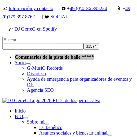
Ir
📧
Información y contacto
| ☎️ +
49 (0)4186 895224
| 📱 +
49
al
(0)179 397 876 1
| ❤️
SOCIAL
contenido
|
🎶
DJ GerreG en Spotify
Buscar
por:
Buscar
Comentarios de la pista de baile *****
Socio
G-MusiQ Records
Discoteca
Ayuda de emergencia para organizadores de eventos y
DJs
Agencia SEO
Inicio
BIO
Sobre mí
DJ benéfico
Asuntos sociales y bienestar animal