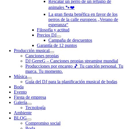
Rescatar un perro de un refugio de
animales 🐾❤️
La gran fiesta benéfica en favor de los
perros de la calle europeos „Verano de
esperanza“
Filosofía y actitud
Precios DJ
Campaña de descuentos
Garantía de 12 puntos
Producción musical
Canciones propias
DJ GerreG – Canciones propias streaming mundial
Producciones por encargo 🎵 Tu canción personal. Tu
marca. Tu momento.
Música
Guía del DJ para la planificación musical de bodas
Boda
Evento
Fiesta de empresa
Galería
Tecnología
Ambiente
BLOG
Compromiso social
Boda