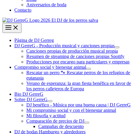
Aniversarios de boda
Contacto
Página de DJ Gerreg
DJ GerreG - Producción musical y canciones propias
Canciones propias de producción musical propia
Resumen de streaming de canciones propias Spotify
Producciones por encargo para particulares y empresas
Compromiso social y bienestar animal
Rescatar un perro 🐾 Rescatar perros de los refugios de
eutanasia
Verano de esperanza: la gran fiesta benéfica en favor de
los perros callejeros de Europa
Bio DJ GerreG
Sobre DJ GerreG
DJ benéfico - Música por una buena causa | DJ GerreG
Mi compromiso social y con el bienestar animal
Mi filosofía y actitud
Comparación de precios de DJ
Campañas de descuento
DJ de bodas Hamburgo y alrededores