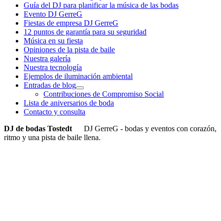
Guía del DJ para planificar la música de las bodas
Evento DJ GerreG
Fiestas de empresa DJ GerreG
12 puntos de garantía para su seguridad
Música en su fiesta
Opiniones de la pista de baile
Nuestra galería
Nuestra tecnología
Ejemplos de iluminación ambiental
Entradas de blog
Contribuciones de Compromiso Social
Lista de aniversarios de boda
Contacto y consulta
DJ de bodas Tostedt
DJ GerreG - bodas y eventos con corazón,
ritmo y una pista de baile llena.