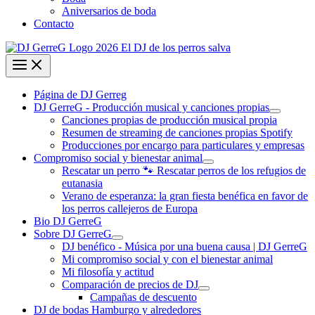
Aniversarios de boda
Contacto
Página de DJ Gerreg
DJ GerreG - Producción musical y canciones propias
Canciones propias de producción musical propia
Resumen de streaming de canciones propias Spotify
Producciones por encargo para particulares y empresas
Compromiso social y bienestar animal
Rescatar un perro 🐾 Rescatar perros de los refugios de
eutanasia
Verano de esperanza: la gran fiesta benéfica en favor de
los perros callejeros de Europa
Bio DJ GerreG
Sobre DJ GerreG
DJ benéfico - Música por una buena causa | DJ GerreG
Mi compromiso social y con el bienestar animal
Mi filosofía y actitud
Comparación de precios de DJ
Campañas de descuento
DJ de bodas Hamburgo y alrededores