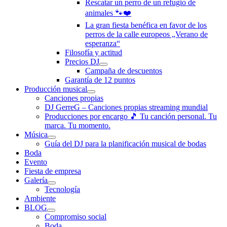
Rescatar un perro de un refugio de
animales 🐾❤️
La gran fiesta benéfica en favor de los
perros de la calle europeos „Verano de
esperanza“
Filosofía y actitud
Precios DJ
Campaña de descuentos
Garantía de 12 puntos
Producción musical
Canciones propias
DJ GerreG – Canciones propias streaming mundial
Producciones por encargo 🎵 Tu canción personal. Tu
marca. Tu momento.
Música
Guía del DJ para la planificación musical de bodas
Boda
Evento
Fiesta de empresa
Galería
Tecnología
Ambiente
BLOG
Compromiso social
Boda