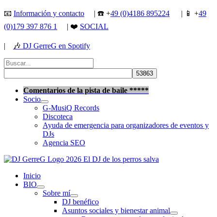
Ir
📧
Información y contacto
| ☎️ +
49 (0)4186 895224
| 📱 +
49
al
(0)179 397 876 1
| ❤️
SOCIAL
contenido
|
🎶
DJ GerreG en Spotify
Buscar
por:
Buscar
Comentarios de la pista de baile *****
Socio
G-MusiQ Records
Discoteca
Ayuda de emergencia para organizadores de eventos y
DJs
Agencia SEO
Inicio
BIO
Sobre mí
DJ benéfico
Asuntos sociales y bienestar animal