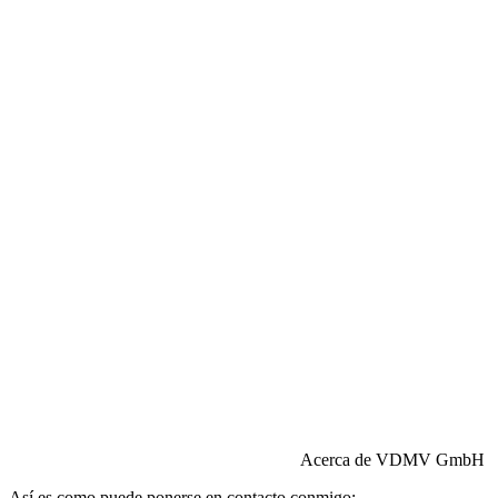
Responsabilidad civil:
Seguros HISCOX
Acerca de VDMV GmbH
Así es como puede ponerse en contacto conmigo: