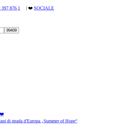
9 397 876 1
| ❤️
SOCIALE
❤️
 cani di strada d'Europa „Summer of Hope“