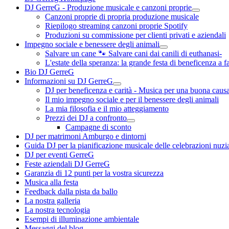
DJ GerreG - Produzione musicale e canzoni proprie
Canzoni proprie di propria produzione musicale
Riepilogo streaming canzoni proprie Spotify
Produzioni su commissione per clienti privati e aziendali
Impegno sociale e benessere degli animali
Salvare un cane 🐾 Salvare cani dai canili di euthanasi-
L'estate della speranza: la grande festa di beneficenza a f
Bio DJ GerreG
Informazioni su DJ GerreG
DJ per beneficenza e carità - Musica per una buona caus
Il mio impegno sociale e per il benessere degli animali
La mia filosofia e il mio atteggiamento
Prezzi dei DJ a confronto
Campagne di sconto
DJ per matrimoni Amburgo e dintorni
Guida DJ per la pianificazione musicale delle celebrazioni nuzia
DJ per eventi GerreG
Feste aziendali DJ GerreG
Garanzia di 12 punti per la vostra sicurezza
Musica alla festa
Feedback dalla pista da ballo
La nostra galleria
La nostra tecnologia
Esempi di illuminazione ambientale
Messaggi del blog