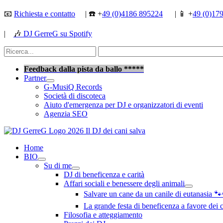
Vai
📧
Richiesta e contatto
| ☎️ +
49 (0)4186 895224
| 📱 +
49 (0)17
al
contenuto
|
🎶
DJ GerreG su Spotify
Cerca:
Cerca
Feedback dalla pista da ballo *****
Partner
G-MusiQ Records
Società di discoteca
Aiuto d'emergenza per DJ e organizzatori di eventi
Agenzia SEO
Home
BIO
Su di me
DJ di beneficenza e carità
Affari sociali e benessere degli animali
Salvare un cane da un canile di eutanasia 
La grande festa di beneficenza a favore dei
Filosofia e atteggiamento