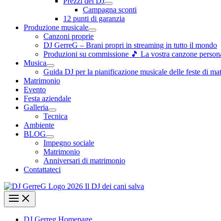
Prezzi dei DJ
Campagna sconti
12 punti di garanzia
Produzione musicale
Canzoni proprie
DJ GerreG – Brani propri in streaming in tutto il mondo
Produzioni su commissione 🎵 La vostra canzone personal
Musica
Guida DJ per la pianificazione musicale delle feste di ma
Matrimonio
Evento
Festa aziendale
Galleria
Tecnica
Ambiente
BLOG
Impegno sociale
Matrimonio
Anniversari di matrimonio
Contattateci
DJ Gerreg Homepage