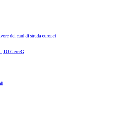
avore dei cani di strada europei
a | DJ GerreG
li