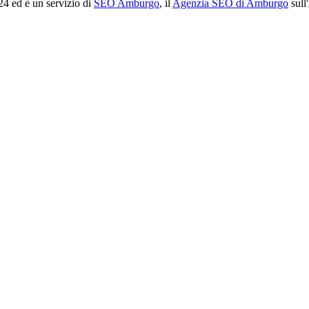
24 ed è un servizio di
SEO Amburgo
, il
Agenzia SEO di Amburgo
sull'