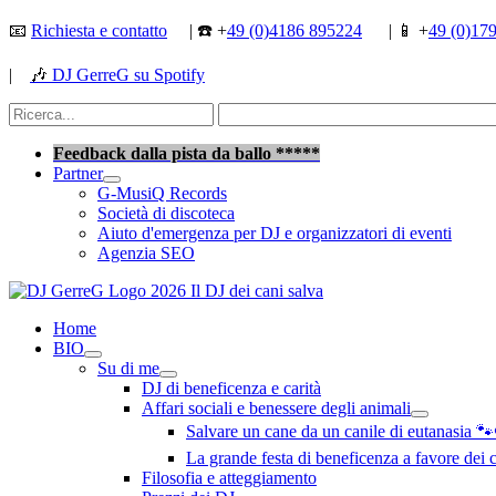
Vai
📧
Richiesta e contatto
| ☎️ +
49 (0)4186 895224
| 📱 +
49 (0)17
al
contenuto
|
🎶
DJ GerreG su Spotify
Cerca:
Cerca
Feedback dalla pista da ballo *****
Partner
G-MusiQ Records
Società di discoteca
Aiuto d'emergenza per DJ e organizzatori di eventi
Agenzia SEO
Home
BIO
Su di me
DJ di beneficenza e carità
Affari sociali e benessere degli animali
Salvare un cane da un canile di eutanasia 
La grande festa di beneficenza a favore dei
Filosofia e atteggiamento