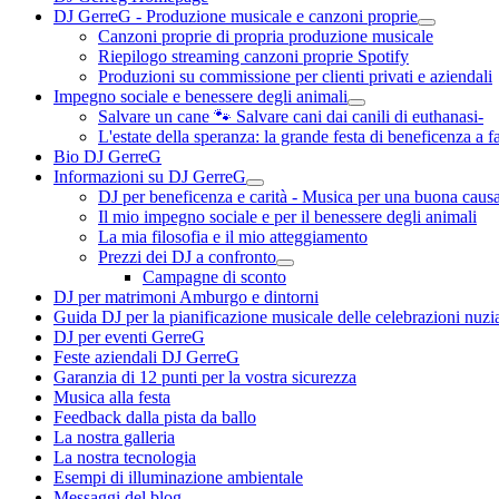
DJ GerreG - Produzione musicale e canzoni proprie
Canzoni proprie di propria produzione musicale
Riepilogo streaming canzoni proprie Spotify
Produzioni su commissione per clienti privati e aziendali
Impegno sociale e benessere degli animali
Salvare un cane 🐾 Salvare cani dai canili di euthanasi-
L'estate della speranza: la grande festa di beneficenza a f
Bio DJ GerreG
Informazioni su DJ GerreG
DJ per beneficenza e carità - Musica per una buona caus
Il mio impegno sociale e per il benessere degli animali
La mia filosofia e il mio atteggiamento
Prezzi dei DJ a confronto
Campagne di sconto
DJ per matrimoni Amburgo e dintorni
Guida DJ per la pianificazione musicale delle celebrazioni nuzia
DJ per eventi GerreG
Feste aziendali DJ GerreG
Garanzia di 12 punti per la vostra sicurezza
Musica alla festa
Feedback dalla pista da ballo
La nostra galleria
La nostra tecnologia
Esempi di illuminazione ambientale
Messaggi del blog