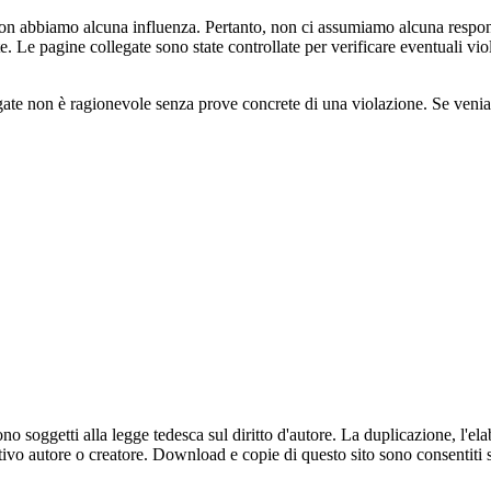
i non abbiamo alcuna influenza. Pertanto, non ci assumiamo alcuna responsab
. Le pagine collegate sono state controllate per verificare eventuali vi
egate non è ragionevole senza prove concrete di una violazione. Se ve
no soggetti alla legge tedesca sul diritto d'autore. La duplicazione, l'elab
pettivo autore o creatore. Download e copie di questo sito sono consentit