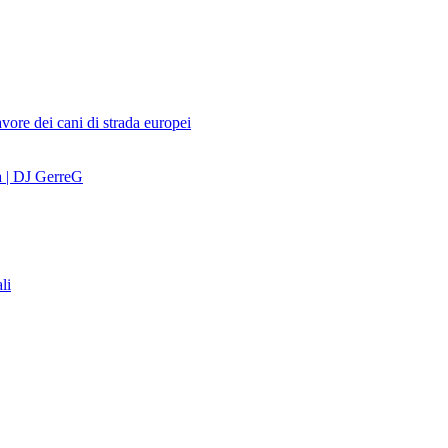
avore dei cani di strada europei
a | DJ GerreG
li