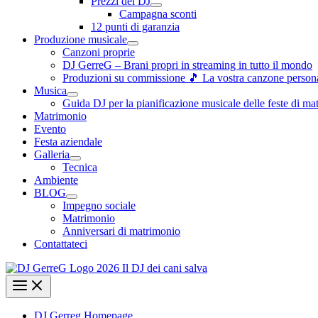
Prezzi dei DJ
Campagna sconti
12 punti di garanzia
Produzione musicale
Canzoni proprie
DJ GerreG – Brani propri in streaming in tutto il mondo
Produzioni su commissione 🎵 La vostra canzone personal
Musica
Guida DJ per la pianificazione musicale delle feste di ma
Matrimonio
Evento
Festa aziendale
Galleria
Tecnica
Ambiente
BLOG
Impegno sociale
Matrimonio
Anniversari di matrimonio
Contattateci
DJ Gerreg Homepage