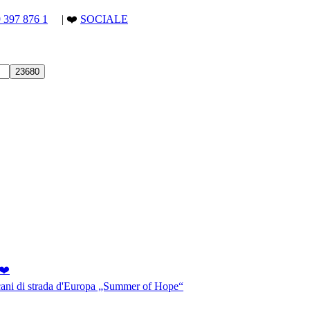
9 397 876 1
| ❤️
SOCIALE
❤️
 cani di strada d'Europa „Summer of Hope“