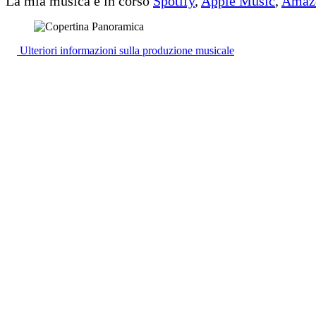
La mia musica è in corso
Spotify
,
Apple Music
,
Amaz
Ulteriori informazioni sulla produzione musicale