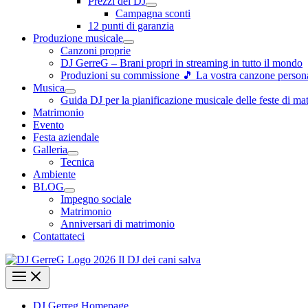
Prezzi dei DJ
Campagna sconti
12 punti di garanzia
Produzione musicale
Canzoni proprie
DJ GerreG – Brani propri in streaming in tutto il mondo
Produzioni su commissione 🎵 La vostra canzone personal
Musica
Guida DJ per la pianificazione musicale delle feste di ma
Matrimonio
Evento
Festa aziendale
Galleria
Tecnica
Ambiente
BLOG
Impegno sociale
Matrimonio
Anniversari di matrimonio
Contattateci
DJ Gerreg Homepage