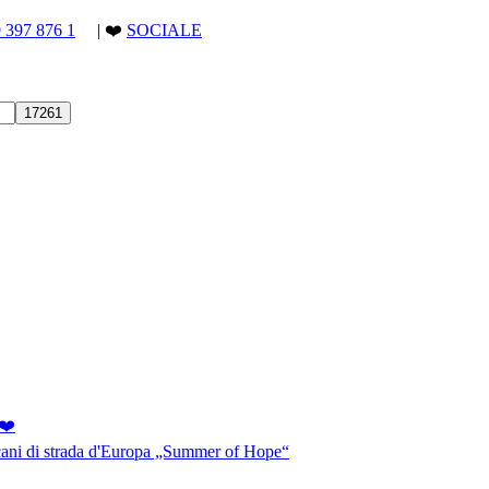
9 397 876 1
| ❤️
SOCIALE
❤️
 cani di strada d'Europa „Summer of Hope“