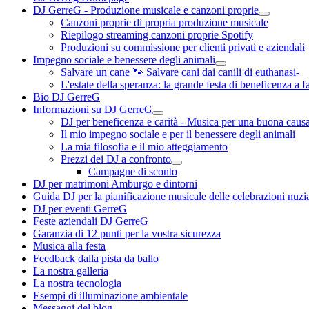
DJ GerreG - Produzione musicale e canzoni proprie
Canzoni proprie di propria produzione musicale
Riepilogo streaming canzoni proprie Spotify
Produzioni su commissione per clienti privati e aziendali
Impegno sociale e benessere degli animali
Salvare un cane 🐾 Salvare cani dai canili di euthanasi-
L'estate della speranza: la grande festa di beneficenza a f
Bio DJ GerreG
Informazioni su DJ GerreG
DJ per beneficenza e carità - Musica per una buona caus
Il mio impegno sociale e per il benessere degli animali
La mia filosofia e il mio atteggiamento
Prezzi dei DJ a confronto
Campagne di sconto
DJ per matrimoni Amburgo e dintorni
Guida DJ per la pianificazione musicale delle celebrazioni nuzia
DJ per eventi GerreG
Feste aziendali DJ GerreG
Garanzia di 12 punti per la vostra sicurezza
Musica alla festa
Feedback dalla pista da ballo
La nostra galleria
La nostra tecnologia
Esempi di illuminazione ambientale
Messaggi del blog