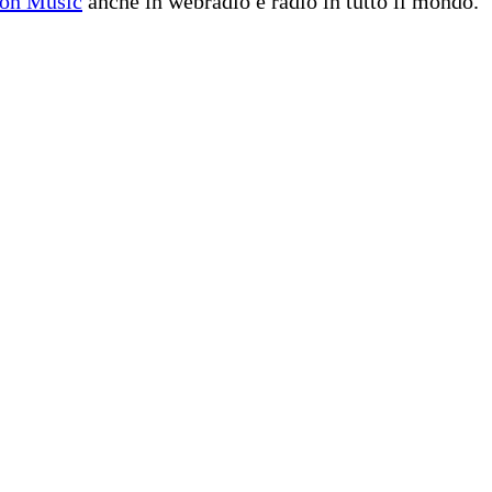
on Music
anche in webradio e radio in tutto il mondo.