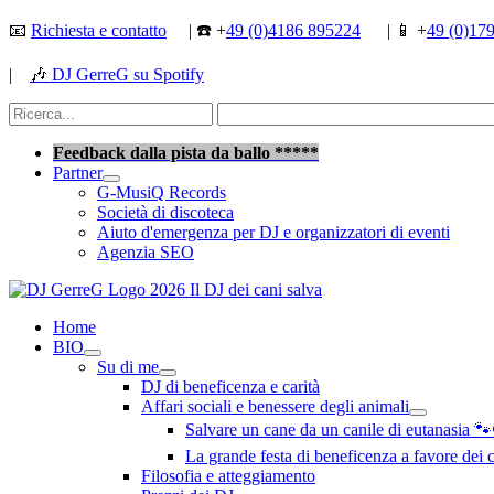
Vai
📧
Richiesta e contatto
| ☎️ +
49 (0)4186 895224
| 📱 +
49 (0)17
al
contenuto
|
🎶
DJ GerreG su Spotify
Cerca:
Cerca
Feedback dalla pista da ballo *****
Partner
G-MusiQ Records
Società di discoteca
Aiuto d'emergenza per DJ e organizzatori di eventi
Agenzia SEO
Home
BIO
Su di me
DJ di beneficenza e carità
Affari sociali e benessere degli animali
Salvare un cane da un canile di eutanasia 
La grande festa di beneficenza a favore dei
Filosofia e atteggiamento