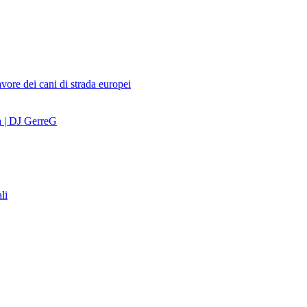
avore dei cani di strada europei
a | DJ GerreG
li