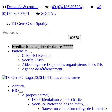
Aller
📧
Demande & contact
| ☎️ +
49 (0)4186 895224
| 📱 +
49
au
(0)179 397 876 1
| ❤️
SOCIAL
contenu
|
🎶
DJ GerreG sur Spotify
Rechercher :
Rechercher
Feedback de la piste de danse *****
Partenaire
G-MusiQ Records
Société Disco
Aide d'urgence DJ pour les organisateurs et les DJs
Agence de référencement
Accueil
BIO
À propos de moi
DJ de bienfaisance et de charité
Social & Protection des animaux
Sauver un chien d'un refuge de la mort 🐾