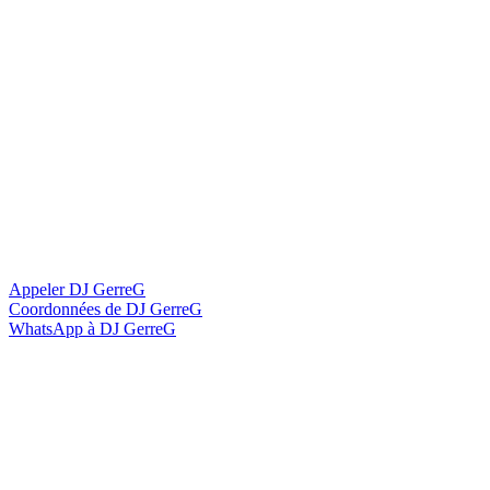
Appeler DJ GerreG
Coordonnées de DJ GerreG
WhatsApp à DJ GerreG