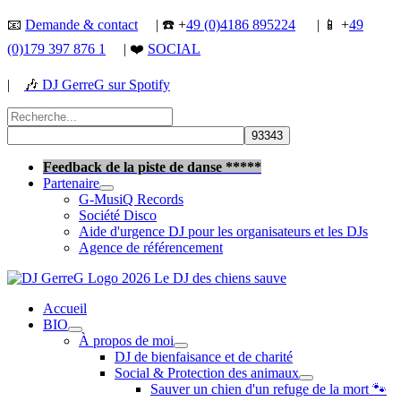
Aller
📧
Demande & contact
| ☎️ +
49 (0)4186 895224
| 📱 +
49
au
(0)179 397 876 1
| ❤️
SOCIAL
contenu
|
🎶
DJ GerreG sur Spotify
Rechercher :
Rechercher
Feedback de la piste de danse *****
Partenaire
G-MusiQ Records
Société Disco
Aide d'urgence DJ pour les organisateurs et les DJs
Agence de référencement
Accueil
BIO
À propos de moi
DJ de bienfaisance et de charité
Social & Protection des animaux
Sauver un chien d'un refuge de la mort 🐾