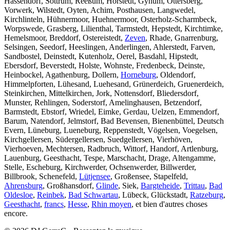
Hassendorf, Sottrum, Reeßum, Horstedt, Gyhum, Ottersberg,
Vorwerk, Wilstedt, Oyten, Achim, Posthausen, Langwedel,
Kirchlinteln, Hühnermoor, Huehnermoor, Osterholz-Scharmbeck,
Worpswede, Grasberg, Lilienthal, Tarmstedt, Hepstedt, Kirchtimke,
Hemelsmoor, Breddorf, Ostereistedt,
Zeven
, Rhade, Gnarrenburg,
Selsingen, Seedorf, Heeslingen, Anderlingen, Ahlerstedt, Farven,
Sandbostel, Deinstedt, Kutenholz, Oerel, Basdahl, Hipstedt,
Ebersdorf, Beverstedt, Holste, Wohnste, Fredenbeck, Deinste,
Heinbockel, Agathenburg, Dollern,
Horneburg
, Oldendorf,
Himmelpforten, Lühesand, Luehesand, Grünerdeich, Gruenerdeich,
Steinkirchen, Mittelkirchen, Jork, Nottensdorf, Bliedersdorf,
Munster, Rehlingen, Soderstorf, Amelinghausen, Betzendorf,
Barmstedt, Ebstorf, Wriedel, Eimke, Gerdau, Uelzen, Emmendorf,
Barum, Natendorf, Jelmstorf, Bad Bevensen, Bienenbüttel, Deutsch
Evern, Lüneburg, Lueneburg, Reppenstedt, Vögelsen, Voegelsen,
Kirchgellersen, Südergellersen, Suedgellersen, Vierhöven,
Vierhoeven, Mechtersen, Radbruch, Wittorf, Handorf, Artlenburg,
Lauenburg, Geesthacht, Tespe, Marschacht, Drage, Altengamme,
Stelle, Escheburg, Kirchwerder, Ochsenwerder, Billwerder,
Billbrook, Schenefeld,
Lütjensee
, Großensee, Stapelfeld,
Ahrensburg
, Großhansdorf,
Glinde
, Siek,
Bargteheide
,
Trittau
,
Bad
Oldesloe
,
Reinbek
,
Bad Schwartau
, Lübeck, Glückstadt,
Ratzeburg
,
Geesthacht
,
francs
,
Hesse
,
Rhin moyen
, et bien d'autres choses
encore.