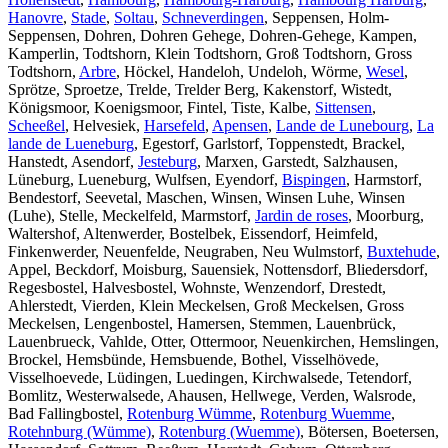
Hanovre
,
Stade
,
Soltau
,
Schneverdingen
, Seppensen, Holm-
Seppensen, Dohren, Dohren Gehege, Dohren-Gehege, Kampen,
Kamperlin, Todtshorn, Klein Todtshorn, Groß Todtshorn, Gross
Todtshorn,
Arbre
, Höckel, Handeloh, Undeloh, Wörme,
Wesel
,
Sprötze, Sproetze, Trelde, Trelder Berg, Kakenstorf, Wistedt,
Königsmoor, Koenigsmoor, Fintel, Tiste, Kalbe,
Sittensen
,
Scheeßel
, Helvesiek,
Harsefeld
,
Apensen
,
Lande de Lunebourg
,
La
lande de Lueneburg
, Egestorf, Garlstorf, Toppenstedt, Brackel,
Hanstedt, Asendorf,
Jesteburg
, Marxen, Garstedt, Salzhausen,
Lüneburg, Lueneburg, Wulfsen, Eyendorf,
Bispingen
, Harmstorf,
Bendestorf, Seevetal, Maschen, Winsen, Winsen Luhe, Winsen
(Luhe), Stelle, Meckelfeld, Marmstorf,
Jardin de roses
, Moorburg,
Waltershof, Altenwerder, Bostelbek, Eissendorf, Heimfeld,
Finkenwerder, Neuenfelde, Neugraben, Neu Wulmstorf,
Buxtehude
,
Appel, Beckdorf, Moisburg, Sauensiek, Nottensdorf, Bliedersdorf,
Regesbostel, Halvesbostel, Wohnste, Wenzendorf, Drestedt,
Ahlerstedt, Vierden, Klein Meckelsen, Groß Meckelsen, Gross
Meckelsen, Lengenbostel, Hamersen, Stemmen, Lauenbrück,
Lauenbrueck, Vahlde, Otter, Ottermoor, Neuenkirchen, Hemslingen,
Brockel, Hemsbünde, Hemsbuende, Bothel, Visselhövede,
Visselhoevede, Lüdingen, Luedingen, Kirchwalsede, Tetendorf,
Bomlitz, Westerwalsede, Ahausen, Hellwege, Verden, Walsrode,
Bad Fallingbostel,
Rotenburg Wümme
,
Rotenburg Wuemme
,
Rotehnburg (Wümme)
,
Rotenburg (Wuemme)
, Bötersen, Boetersen,