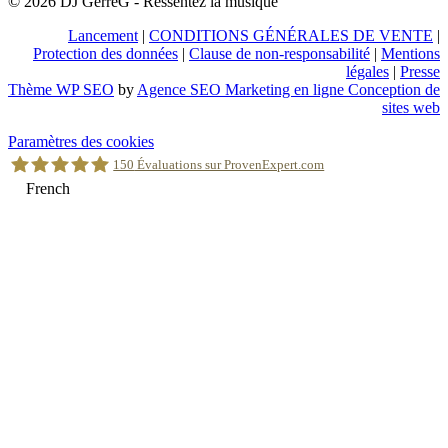
© 2026 DJ GerreG - Ressentez la musique
Lancement
|
CONDITIONS GÉNÉRALES DE VENTE
|
Protection des données
|
Clause de non-responsabilité
|
Mentions
légales
|
Presse
Thème WP SEO
by
Agence SEO Marketing en ligne Conception de
sites web
Retour
Paramètres des cookies
en
150
Évaluations sur ProvenExpert.com
haut
French
Holger Korsten