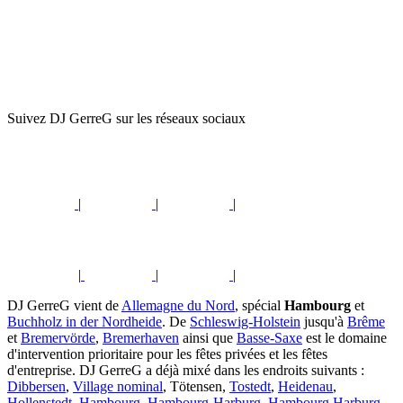
Suivez DJ GerreG sur les réseaux sociaux
|
|
|
|
|
|
DJ GerreG vient de
Allemagne du Nord
, spécial
Hambourg
et
Buchholz in der Nordheide
. De
Schleswig-Holstein
jusqu'à
Brême
et
Bremervörde
,
Bremerhaven
ainsi que
Basse-Saxe
est le domaine
d'intervention prioritaire pour les fêtes privées et les fêtes
d'entreprise. DJ GerreG a déjà mixé dans les endroits suivants :
Dibbersen
,
Village nominal
, Tötensen,
Tostedt
,
Heidenau
,
Hollenstedt
,
Hambourg
,
Hambourg-Harburg
,
Hambourg Harburg
,