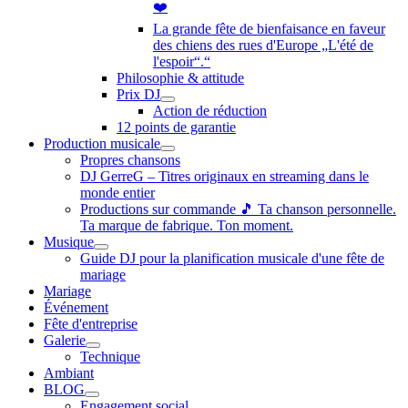
❤️
La grande fête de bienfaisance en faveur
des chiens des rues d'Europe „L'été de
l'espoir“.“
Philosophie & attitude
Prix DJ
Action de réduction
12 points de garantie
Production musicale
Propres chansons
DJ GerreG – Titres originaux en streaming dans le
monde entier
Productions sur commande 🎵 Ta chanson personnelle.
Ta marque de fabrique. Ton moment.
Musique
Guide DJ pour la planification musicale d'une fête de
mariage
Mariage
Événement
Fête d'entreprise
Galerie
Technique
Ambiant
BLOG
Engagement social