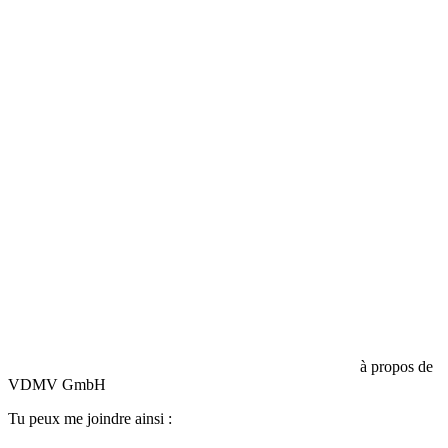
Responsabilité civile d'entreprise :
HISCOX Assurance
à propos de
VDMV GmbH
Tu peux me joindre ainsi :