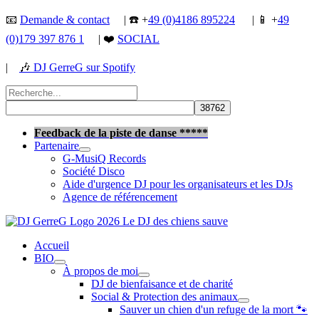
Aller
📧
Demande & contact
| ☎️ +
49 (0)4186 895224
| 📱 +
49
au
(0)179 397 876 1
| ❤️
SOCIAL
contenu
|
🎶
DJ GerreG sur Spotify
Rechercher :
Rechercher
Feedback de la piste de danse *****
Partenaire
G-MusiQ Records
Société Disco
Aide d'urgence DJ pour les organisateurs et les DJs
Agence de référencement
Accueil
BIO
À propos de moi
DJ de bienfaisance et de charité
Social & Protection des animaux
Sauver un chien d'un refuge de la mort 🐾