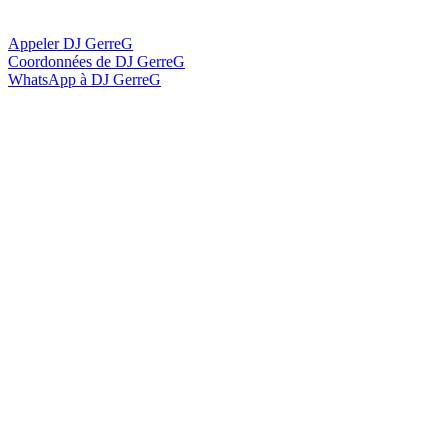
Appeler DJ GerreG
Coordonnées de DJ GerreG
WhatsApp à DJ GerreG