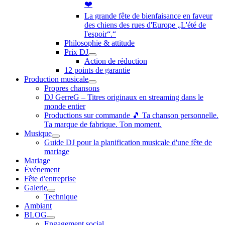
❤️
La grande fête de bienfaisance en faveur
des chiens des rues d'Europe „L'été de
l'espoir“.“
Philosophie & attitude
Prix DJ
Action de réduction
12 points de garantie
Production musicale
Propres chansons
DJ GerreG – Titres originaux en streaming dans le
monde entier
Productions sur commande 🎵 Ta chanson personnelle.
Ta marque de fabrique. Ton moment.
Musique
Guide DJ pour la planification musicale d'une fête de
mariage
Mariage
Événement
Fête d'entreprise
Galerie
Technique
Ambiant
BLOG
Engagement social