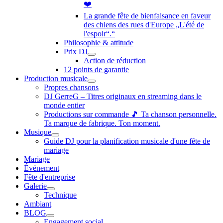
❤️
La grande fête de bienfaisance en faveur
des chiens des rues d'Europe „L'été de
l'espoir“.“
Philosophie & attitude
Prix DJ
Action de réduction
12 points de garantie
Production musicale
Propres chansons
DJ GerreG – Titres originaux en streaming dans le
monde entier
Productions sur commande 🎵 Ta chanson personnelle.
Ta marque de fabrique. Ton moment.
Musique
Guide DJ pour la planification musicale d'une fête de
mariage
Mariage
Événement
Fête d'entreprise
Galerie
Technique
Ambiant
BLOG
Engagement social