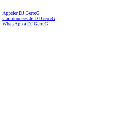
Appeler DJ GerreG
Coordonnées de DJ GerreG
WhatsApp à DJ GerreG