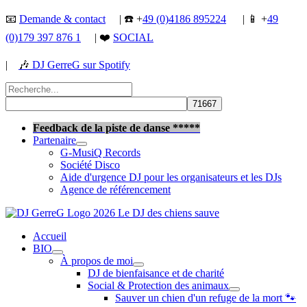
Aller
📧
Demande & contact
| ☎️ +
49 (0)4186 895224
| 📱 +
49
au
(0)179 397 876 1
| ❤️
SOCIAL
contenu
|
🎶
DJ GerreG sur Spotify
Rechercher :
Rechercher
Feedback de la piste de danse *****
Partenaire
G-MusiQ Records
Société Disco
Aide d'urgence DJ pour les organisateurs et les DJs
Agence de référencement
Accueil
BIO
À propos de moi
DJ de bienfaisance et de charité
Social & Protection des animaux
Sauver un chien d'un refuge de la mort 🐾