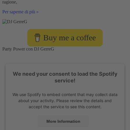
quello
ragione,
che
Perché
Per saperne di più »
faccio
sono
un
DJ
con
Buy me a coffee
cuore
e
passione
Party Power con DJ GerreG
-
e
cosa
c'entrano
We need your consent to load the Spotify
i
cani
service!
di
strada
We use Spotify to embed content that may collect data
about your activity. Please review the details and
accept the service to see this content.
More Information