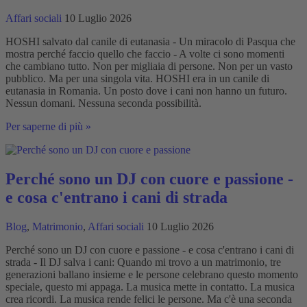
Affari sociali
10 Luglio 2026
HOSHI salvato dal canile di eutanasia - Un miracolo di Pasqua che
mostra perché faccio quello che faccio - A volte ci sono momenti
che cambiano tutto. Non per migliaia di persone. Non per un vasto
pubblico. Ma per una singola vita. HOSHI era in un canile di
eutanasia in Romania. Un posto dove i cani non hanno un futuro.
Nessun domani. Nessuna seconda possibilità.
HOSHI
Per saperne di più »
salvato
dalla
gabbia
di
Perché sono un DJ con cuore e passione -
eutanasia
e cosa c'entrano i cani di strada
–
Un
miracolo
Blog
,
Matrimonio
,
Affari sociali
10 Luglio 2026
di
Pasqua
Perché sono un DJ con cuore e passione - e cosa c'entrano i cani di
che
strada - Il DJ salva i cani: Quando mi trovo a un matrimonio, tre
mostra
generazioni ballano insieme e le persone celebrano questo momento
perché
speciale, questo mi appaga. La musica mette in contatto. La musica
faccio
crea ricordi. La musica rende felici le persone. Ma c'è una seconda