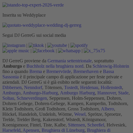
Inserita su Weddyplace
Segui DJ GerreG sui social media
|
|
|
|
|
|
DJ GerreG proviene da
Germania settentrionale
, soprattutto
Amburgo
e
Buchholz nella brughiera nord
. Da
Schleswig-Holstein
fino a quando
Brema
e
Bremervörde
,
Bremerhaven
e
Bassa
Sassonia
è il principale campo di applicazione per feste private e
aziendali. DJ GerreG si è già esibito nelle seguenti località:
Dibbersen
,
Nenndorf
, Tötensen,
Tostedt
,
Heidenau
,
Hollenstedt
,
Amburgo
,
Amburgo-Harburg
,
Amburgo Harburg
,
Hannover
,
Stade
,
Soltau
,
Schneverdingen
, Seppensen, Holm-Seppensen, Dohren,
Dohren Gehege, Dohren-Gehege, Kampen, Kamperlin, Todtshorn,
Klein Todtshorn, Groß Todtshorn, Gross Todtshorn,
Albero
,
Höckel, Handeloh, Undeloh, Wörme,
Wesel
, Sprötze, Sproetze,
Trelde, Trelder Berg, Kakenstorf, Wistedt, Königsmoor,
Koenigsmoor, Fintel, Tiste, Kalbe,
Sittensen
,
Scheeßel
, Helvesiek,
Harsefeld
,
Apensen
,
Brughiera di Lüneburg
,
Brughiera di