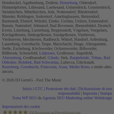
Heinbockel, Agathenburg, Dollern,
Horneburg
, Oldendorf,
Himmelpforten, Lühesand, Luehesand, Grünerdeich, Gruenerdeich,
Steinkirchen, Mittelkirchen, Jork, Nottensdorf, Bliedersdorf,
Munster, Rehlingen, Soderstorf, Amelinghausen, Betzendorf,
Barmstedt, Ebstorf, Wriedel, Eimke, Gerdau, Uelzen, Emmendorf,
Barum, Natendorf, Jelmstorf, Bad Bevensen, Bienenbüttel, Deutsch
Evern, Lüneburg, Lueneburg, Reppenstedt, Vögelsen, Voegelsen,
Kirchgellersen, Südergellersen, Suedgellersen, Vierhöven,
Vierhoeven, Mechtersen, Radbruch, Wittorf, Handorf, Artlenburg,
Lauenburg, Geesthacht, Tespe, Marschacht, Drage, Altengamme,
Stelle, Escheburg, Kirchwerder, Ochsenwerder, Billwerder,
Billbrook, Schenefeld,
Lütjensee
, Großensee, Stapelfeld,
Ahrensburg
, Großhansdorf,
Glinde
, Siek,
Bargteheide
,
Trittau
,
Bad
Oldesloe
,
Reinbek
,
Bad Schwartau
, Lubecca, Glückstadt,
Ratzeburg
,
Geesthacht
,
Franconia
,
Assia
,
Medio Reno
, e molto altro
ancora.
© 2026 DJ GerreG - Feel The Music
Inizio
|
GTC
|
Protezione dei dati
|
Dichiarazione di non
responsabilità
|
Impronta
|
Stampa
Tema WP SEO
da
Agenzia SEO Marketing online Webdesign
Torna
Impostazioni dei cookie
in
150
Recensioni su ProvenExpert.com