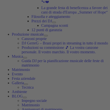
🐾❤️
La grande festa di beneficenza a favore dei
cani di strada d'Europa „Summer of Hope“
Filosofia e atteggiamento
Prezzi dei DJ
Campagna sconti
12 punti di garanzia
Produzione musicale
Canzoni proprie
DJ GerreG – Brani propri in streaming in tutto il mondo
Produzioni su commissione 🎵 La vostra canzone
personale. Il vostro marchio. Il vostro momento.
Musica
Guida DJ per la pianificazione musicale delle feste di
matrimonio
Matrimonio
Evento
Festa aziendale
Galleria
Tecnica
Ambiente
BLOG
Impegno sociale
Matrimonio
Anniversari di matrimonio