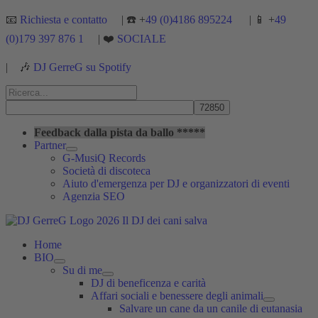
Vai
📧
Richiesta e contatto
| ☎️ +
49 (0)4186 895224
| 📱 +
49
al
(0)179 397 876 1
| ❤️
SOCIALE
contenuto
|
🎶
DJ GerreG su Spotify
Cerca:
Cerca
Feedback dalla pista da ballo *****
Partner
G-MusiQ Records
Società di discoteca
Aiuto d'emergenza per DJ e organizzatori di eventi
Agenzia SEO
Home
BIO
Su di me
DJ di beneficenza e carità
Affari sociali e benessere degli animali
Salvare un cane da un canile di eutanasia