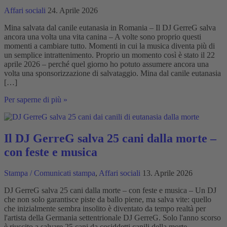
Affari sociali
24. Aprile 2026
Mina salvata dal canile eutanasia in Romania – Il DJ GerreG salva
ancora una volta una vita canina – A volte sono proprio questi
momenti a cambiare tutto. Momenti in cui la musica diventa più di
un semplice intrattenimento. Proprio un momento così è stato il 22
aprile 2026 – perché quel giorno ho potuto assumere ancora una
volta una sponsorizzazione di salvataggio. Mina dal canile eutanasia
[…]
Mina
Per saperne di più »
salvata
da
un
canile
Il DJ GerreG salva 25 cani dalla morte –
di
con feste e musica
sterminio
in
Romania
Stampa / Comunicati stampa
,
Affari sociali
13. Aprile 2026
-
DJ
DJ GerreG salva 25 cani dalla morte – con feste e musica – Un DJ
GerreG
che non solo garantisce piste da ballo piene, ma salva vite: quello
salva
che inizialmente sembra insolito è diventato da tempo realtà per
ancora
l'artista della Germania settentrionale DJ GerreG. Solo l'anno scorso
una
è riuscito a salvare 25 cani da cosiddetti canili della morte –