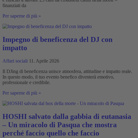
volta
finanziati da
una
Il
Per saperne di più »
vita
DJ
canina
GerreG
salva
25
Impegno di beneficenza del DJ con
cani
impatto
dalla
morte
–
Affari sociali
11. Aprile 2026
con
feste
Il DJing di beneficenza unisce atmosfera, attitudine e impatto reale.
e
In questo modo, il tuo evento benefico diventerà emotivo,
musica
professionale e credibile.
Impegno
Per saperne di più »
di
beneficenza
del
DJ
HOSHI salvato dalla gabbia di eutanasia
con
– Un miracolo di Pasqua che mostra
impatto
perché faccio quello che faccio