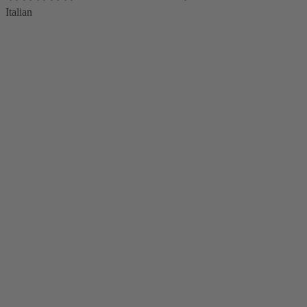
alto
Italian
Holger Korsten