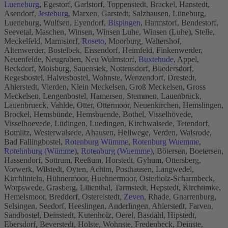
Lueneburg
, Egestorf, Garlstorf, Toppenstedt, Brackel, Hanstedt,
Asendorf,
Jesteburg
, Marxen, Garstedt, Salzhausen, Lüneburg,
Lueneburg, Wulfsen, Eyendorf,
Bispingen
, Harmstorf, Bendestorf,
Seevetal, Maschen, Winsen, Winsen Luhe, Winsen (Luhe), Stelle,
Meckelfeld, Marmstorf,
Roseto
, Moorburg, Waltershof,
Altenwerder, Bostelbek, Eissendorf, Heimfeld, Finkenwerder,
Neuenfelde, Neugraben, Neu Wulmstorf,
Buxtehude
, Appel,
Beckdorf, Moisburg, Sauensiek, Nottensdorf, Bliedersdorf,
Regesbostel, Halvesbostel, Wohnste, Wenzendorf, Drestedt,
Ahlerstedt, Vierden, Klein Meckelsen, Groß Meckelsen, Gross
Meckelsen, Lengenbostel, Hamersen, Stemmen, Lauenbrück,
Lauenbrueck, Vahlde, Otter, Ottermoor, Neuenkirchen, Hemslingen,
Brockel, Hemsbünde, Hemsbuende, Bothel, Visselhövede,
Visselhoevede, Lüdingen, Luedingen, Kirchwalsede, Tetendorf,
Bomlitz, Westerwalsede, Ahausen, Hellwege, Verden, Walsrode,
Bad Fallingbostel,
Rotenburg Wümme
,
Rotenburg Wuemme
,
Rotehnburg (Wümme)
,
Rotenburg (Wuemme)
, Bötersen, Boetersen,
Hassendorf, Sottrum, Reeßum, Horstedt, Gyhum, Ottersberg,
Vorwerk, Wilstedt, Oyten, Achim, Posthausen, Langwedel,
Kirchlinteln, Hühnermoor, Huehnermoor, Osterholz-Scharmbeck,
Worpswede, Grasberg, Lilienthal, Tarmstedt, Hepstedt, Kirchtimke,
Hemelsmoor, Breddorf, Ostereistedt,
Zeven
, Rhade, Gnarrenburg,
Selsingen, Seedorf, Heeslingen, Anderlingen, Ahlerstedt, Farven,
Sandbostel, Deinstedt, Kutenholz, Oerel, Basdahl, Hipstedt,
Ebersdorf, Beverstedt, Holste, Wohnste, Fredenbeck, Deinste,