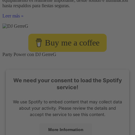
equipamiento es realmente importante, desde sonido e iluminación
hasta respaldos para fiestas seguras.
¿Qué
Leer más »
equipo
necesita
un
DJ
Buy me a coffee
de
eventos?
Party Power con DJ GerreG
We need your consent to load the Spotify
service!
We use Spotify to embed content that may collect data
about your activity. Please review the details and
accept the service to see this content.
More Information