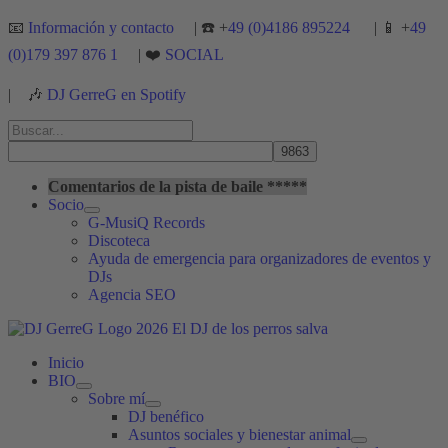
Ir
📧
Información y contacto
| ☎️ +
49 (0)4186 895224
| 📱 +
49
al
(0)179 397 876 1
| ❤️
SOCIAL
contenido
|
🎶
DJ GerreG en Spotify
Buscar
por:
Buscar
Comentarios de la pista de baile *****
Socio
G-MusiQ Records
Discoteca
Ayuda de emergencia para organizadores de eventos y
DJs
Agencia SEO
Inicio
BIO
Sobre mí
DJ benéfico
Asuntos sociales y bienestar animal