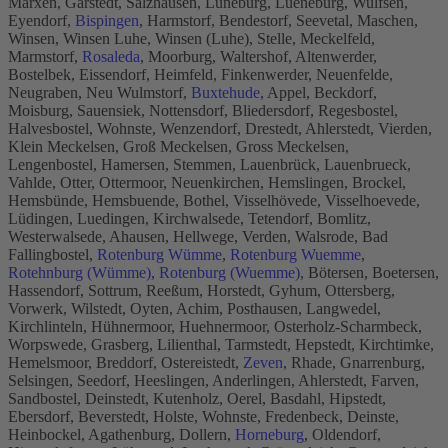
Marxen, Garstedt, Salzhausen, Lüneburg, Lueneburg, Wulfsen,
Eyendorf,
Bispingen
, Harmstorf, Bendestorf, Seevetal, Maschen,
Winsen, Winsen Luhe, Winsen (Luhe), Stelle, Meckelfeld,
Marmstorf,
Rosaleda
, Moorburg, Waltershof, Altenwerder,
Bostelbek, Eissendorf, Heimfeld, Finkenwerder, Neuenfelde,
Neugraben, Neu Wulmstorf,
Buxtehude
, Appel, Beckdorf,
Moisburg, Sauensiek, Nottensdorf, Bliedersdorf, Regesbostel,
Halvesbostel, Wohnste, Wenzendorf, Drestedt, Ahlerstedt, Vierden,
Klein Meckelsen, Groß Meckelsen, Gross Meckelsen,
Lengenbostel, Hamersen, Stemmen, Lauenbrück, Lauenbrueck,
Vahlde, Otter, Ottermoor, Neuenkirchen, Hemslingen, Brockel,
Hemsbünde, Hemsbuende, Bothel, Visselhövede, Visselhoevede,
Lüdingen, Luedingen, Kirchwalsede, Tetendorf, Bomlitz,
Westerwalsede, Ahausen, Hellwege, Verden, Walsrode, Bad
Fallingbostel,
Rotenburg Wümme
,
Rotenburg Wuemme
,
Rotehnburg (Wümme)
,
Rotenburg (Wuemme)
, Bötersen, Boetersen,
Hassendorf, Sottrum, Reeßum, Horstedt, Gyhum, Ottersberg,
Vorwerk, Wilstedt, Oyten, Achim, Posthausen, Langwedel,
Kirchlinteln, Hühnermoor, Huehnermoor, Osterholz-Scharmbeck,
Worpswede, Grasberg, Lilienthal, Tarmstedt, Hepstedt, Kirchtimke,
Hemelsmoor, Breddorf, Ostereistedt,
Zeven
, Rhade, Gnarrenburg,
Selsingen, Seedorf, Heeslingen, Anderlingen, Ahlerstedt, Farven,
Sandbostel, Deinstedt, Kutenholz, Oerel, Basdahl, Hipstedt,
Ebersdorf, Beverstedt, Holste, Wohnste, Fredenbeck, Deinste,
Heinbockel, Agathenburg, Dollern,
Horneburg
, Oldendorf,