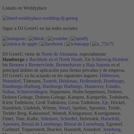
Listado en Weddyplace
Sigue a DJ GerreG en las redes sociales
|
|
|
|
|
|
DJ GerreG viene de
Norte de Alemania
, especialmente
Hamburgo
y
Buchholz en el North Heath
. En
Schleswig-Holstein
bis
Bremen
y
Bremervörde
,
Bremerhaven
y
Baja Sajonia
es el
principal ámbito de aplicación para fiestas privadas y de empresa.
DJ GerreG ya ha actuado en los siguientes lugares:
Dibbersen
,
Nenndorf
, Tötensen,
Tostedt
,
Heidenau
,
Hollenstedt
,
Hamburgo
,
Hamburgo-Harburg
,
Hamburgo Harburgo
,
Hannover
,
Estadio
,
Soltau
,
Schneverdingen
, Seppensen, Holm-Seppensen, Dohren,
Dohren Gehege, Dohren-Gehege, Kampen, Kamperlin, Todtshorn,
Klein Todtshorn, Groß Todtshorn, Gross Todtshorn,
Eje
, Höckel,
Handeloh, Undeloh, Wörme,
Wesel
, Sprötze, Sproetze, Trelde,
Trelder Berg, Kakenstorf, Wistedt, Königsmoor, Koenigsmoor,
Fintel, Tiste, Kalbe,
Sittensen
,
Scheeßel
, Helvesiek,
Harsefeld
,
Apensen
,
Brezal de Luneburgo
,
Brezal de Lueneburg
, Egestorf,
Garlstorf, Toppenstedt, Brackel, Hanstedt, Asendorf,
Jesteburg
,