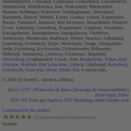
Himmelpforten, Lühesand, Luehesand, Grünerdeich, Gruenerdeich,
Steinkirchen, Mittelkirchen, Jork, Nottensdorf, Bliedersdorf,
Munster, Rehlingen, Soderstorf, Amelinghausen, Betzendorf,
Barmstedt, Ebstorf, Wriedel, Eimke, Gerdau, Uelzen, Emmendorf,
Barum, Natendorf, Jelmstorf, Bad Bevensen, Bienenbüttel, Deutsch
Evern, Lüneburg, Lueneburg, Reppenstedt, Vögelsen, Voegelsen,
Kirchgellersen, Südergellersen, Suedgellersen, Vierhöven,
Vierhoeven, Mechtersen, Radbruch, Wittorf, Handorf, Artlenburg,
Lauenburg, Geesthacht, Tespe, Marschacht, Drage, Altengamme,
Stelle, Escheburg, Kirchwerder, Ochsenwerder, Billwerder,
Billbrook, Schenefeld,
Lütjensee
, Großensee, Stapelfeld,
Ahrensburg
, Großhansdorf,
Glinde
, Siek,
Bargteheide
,
Trittau
,
Bad
Oldesloe
,
Reinbek
,
Bad Schwartau
, Lübeck, Glückstadt,
Ratzeburg
,
Geesthacht
,
Franconia
,
Hesse
,
Medio Rin
, y mucho más.
© 2026 DJ GerreG - Siente La Música
Inicio
|
GTC
|
Protección de datos
|
Descargo de responsabilidad
|
Aviso legal
|
Pulse
SEO WP Tema
por
Agencia SEO Marketing online Diseño web
Scroll
Configuración de cookies
al
150
Opiniones sobre ProvenExpert.com
inicio
Spanish