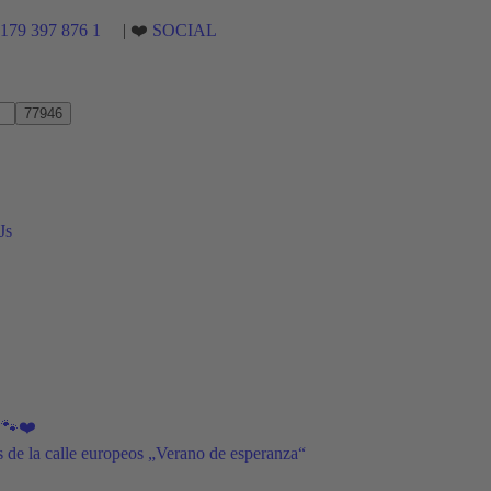
)179 397 876 1
| ❤️
SOCIAL
Js
s 🐾❤️
os de la calle europeos „Verano de esperanza“