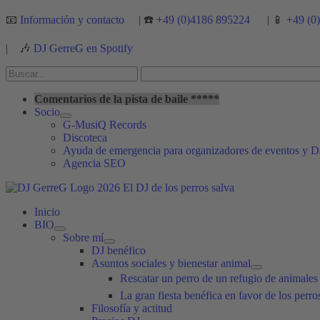
Ir
📧
Información y contacto
| ☎️ +
49 (0)4186 895224
| 📱 +
49 (0
al
contenido
|
🎶
DJ GerreG en Spotify
Buscar
por:
Buscar
Comentarios de la pista de baile *****
Socio
G-MusiQ Records
Discoteca
Ayuda de emergencia para organizadores de eventos y D
Agencia SEO
Inicio
BIO
Sobre mí
DJ benéfico
Asuntos sociales y bienestar animal
Rescatar un perro de un refugio de animale
La gran fiesta benéfica en favor de los perr
Filosofía y actitud