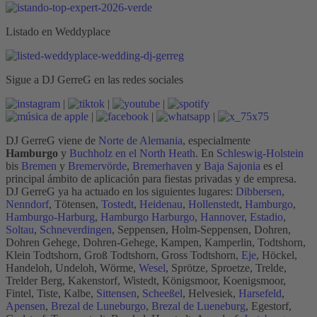
Listado en Weddyplace
Sigue a DJ GerreG en las redes sociales
|
|
|
|
|
|
DJ GerreG viene de
Norte de Alemania
, especialmente
Hamburgo
y
Buchholz en el North Heath
. En
Schleswig-Holstein
bis
Bremen
y
Bremervörde
,
Bremerhaven
y
Baja Sajonia
es el
principal ámbito de aplicación para fiestas privadas y de empresa.
DJ GerreG ya ha actuado en los siguientes lugares:
Dibbersen
,
Nenndorf
, Tötensen,
Tostedt
,
Heidenau
,
Hollenstedt
,
Hamburgo
,
Hamburgo-Harburg
,
Hamburgo Harburgo
,
Hannover
,
Estadio
,
Soltau
,
Schneverdingen
, Seppensen, Holm-Seppensen, Dohren,
Dohren Gehege, Dohren-Gehege, Kampen, Kamperlin, Todtshorn,
Klein Todtshorn, Groß Todtshorn, Gross Todtshorn,
Eje
, Höckel,
Handeloh, Undeloh, Wörme,
Wesel
, Sprötze, Sproetze, Trelde,
Trelder Berg, Kakenstorf, Wistedt, Königsmoor, Koenigsmoor,
Fintel, Tiste, Kalbe,
Sittensen
,
Scheeßel
, Helvesiek,
Harsefeld
,
Apensen
,
Brezal de Luneburgo
,
Brezal de Lueneburg
, Egestorf,