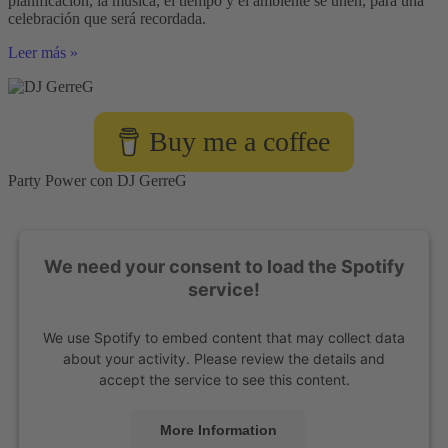
planificación, la música, el tiempo y el ambiente se unen, para una
celebración que será recordada.
Guía
Leer más »
para
una
fiesta
de
Buy me a coffee
empresa
exitosa
Party Power con DJ GerreG
We need your consent to load the Spotify
service!
We use Spotify to embed content that may collect data
about your activity. Please review the details and
accept the service to see this content.
More Information