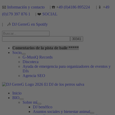
Ir
📧
Información y contacto
| ☎️ +
49 (0)4186 895224
| 📱 +
49
al
(0)179 397 876 1
| ❤️
SOCIAL
contenido
|
🎶
DJ GerreG en Spotify
Buscar
por:
Buscar
Comentarios de la pista de baile *****
Socio
G-MusiQ Records
Discoteca
Ayuda de emergencia para organizadores de eventos y
DJs
Agencia SEO
Inicio
BIO
Sobre mí
DJ benéfico
Asuntos sociales y bienestar animal