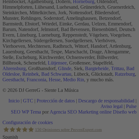
Heinbockel, Agathenburg, Dollern,
Horneburg
, Oldendorf,
Himmelpforten, Lühesand, Luehesand, Grünerdeich, Gruenerdeich,
Steinkirchen, Mittelkirchen, Jork, Nottensdorf, Bliedersdorf,
Munster, Rehlingen, Soderstorf, Amelinghausen, Betzendorf,
Barmstedt, Ebstorf, Wriedel, Eimke, Gerdau, Uelzen, Emmendorf,
Barum, Natendorf, Jelmstorf, Bad Bevensen, Bienenbüttel, Deutsch
Evern, Lüneburg, Lueneburg, Reppenstedt, Vögelsen, Voegelsen,
Kirchgellersen, Südergellersen, Suedgellersen, Vierhöven,
Vierhoeven, Mechtersen, Radbruch, Wittorf, Handorf, Artlenburg,
Lauenburg, Geesthacht, Tespe, Marschacht, Drage, Altengamme,
Stelle, Escheburg, Kirchwerder, Ochsenwerder, Billwerder,
Billbrook, Schenefeld,
Lütjensee
, Großensee, Stapelfeld,
Ahrensburg
, Großhansdorf,
Glinde
, Siek,
Bargteheide
,
Trittau
,
Bad
Oldesloe
,
Reinbek
,
Bad Schwartau
, Lübeck, Glückstadt,
Ratzeburg
,
Geesthacht
,
Franconia
,
Hesse
,
Medio Rin
, y mucho más.
© 2026 DJ GerreG - Siente La Música
Inicio
|
GTC
|
Protección de datos
|
Descargo de responsabilidad
|
Aviso legal
|
Pulse
SEO WP Tema
por
Agencia SEO Marketing online Diseño web
Scroll
Configuración de cookies
al
150
Opiniones sobre ProvenExpert.com
inicio
Spanish