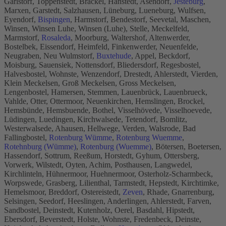
Garlstorf, Toppenstedt, Brackel, Hanstedt, Asendorf,
Jesteburg
,
Marxen, Garstedt, Salzhausen, Lüneburg, Lueneburg, Wulfsen,
Eyendorf,
Bispingen
, Harmstorf, Bendestorf, Seevetal, Maschen,
Winsen, Winsen Luhe, Winsen (Luhe), Stelle, Meckelfeld,
Marmstorf,
Rosaleda
, Moorburg, Waltershof, Altenwerder,
Bostelbek, Eissendorf, Heimfeld, Finkenwerder, Neuenfelde,
Neugraben, Neu Wulmstorf,
Buxtehude
, Appel, Beckdorf,
Moisburg, Sauensiek, Nottensdorf, Bliedersdorf, Regesbostel,
Halvesbostel, Wohnste, Wenzendorf, Drestedt, Ahlerstedt, Vierden,
Klein Meckelsen, Groß Meckelsen, Gross Meckelsen,
Lengenbostel, Hamersen, Stemmen, Lauenbrück, Lauenbrueck,
Vahlde, Otter, Ottermoor, Neuenkirchen, Hemslingen, Brockel,
Hemsbünde, Hemsbuende, Bothel, Visselhövede, Visselhoevede,
Lüdingen, Luedingen, Kirchwalsede, Tetendorf, Bomlitz,
Westerwalsede, Ahausen, Hellwege, Verden, Walsrode, Bad
Fallingbostel,
Rotenburg Wümme
,
Rotenburg Wuemme
,
Rotehnburg (Wümme)
,
Rotenburg (Wuemme)
, Bötersen, Boetersen,
Hassendorf, Sottrum, Reeßum, Horstedt, Gyhum, Ottersberg,
Vorwerk, Wilstedt, Oyten, Achim, Posthausen, Langwedel,
Kirchlinteln, Hühnermoor, Huehnermoor, Osterholz-Scharmbeck,
Worpswede, Grasberg, Lilienthal, Tarmstedt, Hepstedt, Kirchtimke,
Hemelsmoor, Breddorf, Ostereistedt,
Zeven
, Rhade, Gnarrenburg,
Selsingen, Seedorf, Heeslingen, Anderlingen, Ahlerstedt, Farven,
Sandbostel, Deinstedt, Kutenholz, Oerel, Basdahl, Hipstedt,
Ebersdorf, Beverstedt, Holste, Wohnste, Fredenbeck, Deinste,