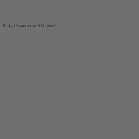
música
para
la
fiesta
de
Party Power con DJ GerreG
la
empresa