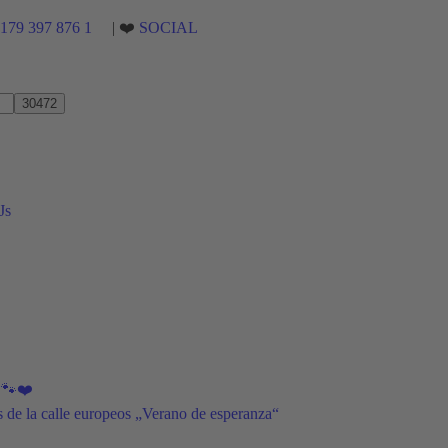
)179 397 876 1
| ❤️
SOCIAL
Js
s 🐾❤️
os de la calle europeos „Verano de esperanza“