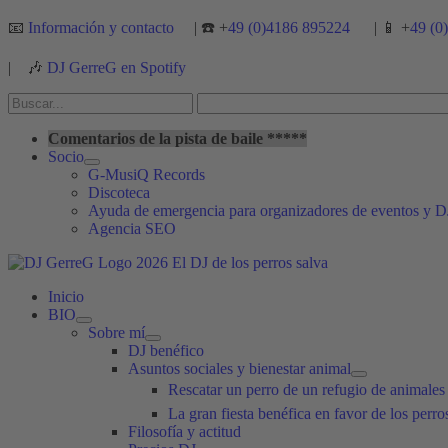
Ir
📧
Información y contacto
| ☎️ +
49 (0)4186 895224
| 📱 +
49 (0
al
contenido
|
🎶
DJ GerreG en Spotify
Buscar
por:
Buscar
Comentarios de la pista de baile *****
Socio
G-MusiQ Records
Discoteca
Ayuda de emergencia para organizadores de eventos y D
Agencia SEO
Inicio
BIO
Sobre mí
DJ benéfico
Asuntos sociales y bienestar animal
Rescatar un perro de un refugio de animale
La gran fiesta benéfica en favor de los perr
Filosofía y actitud