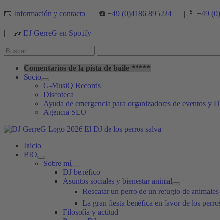
Ir
📧
Información y contacto
| ☎️ +
49 (0)4186 895224
| 📱 +
49 (0
al
contenido
|
🎶
DJ GerreG en Spotify
Buscar
por:
Buscar
Comentarios de la pista de baile *****
Socio
G-MusiQ Records
Discoteca
Ayuda de emergencia para organizadores de eventos y D
Agencia SEO
Inicio
BIO
Sobre mí
DJ benéfico
Asuntos sociales y bienestar animal
Rescatar un perro de un refugio de animale
La gran fiesta benéfica en favor de los perr
Filosofía y actitud