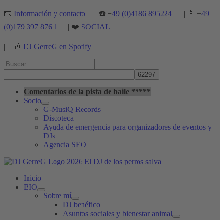
Ir
📧
Información y contacto
| ☎️ +
49 (0)4186 895224
| 📱 +
49
al
(0)179 397 876 1
| ❤️
SOCIAL
contenido
|
🎶
DJ GerreG en Spotify
Buscar
por:
Buscar
Comentarios de la pista de baile *****
Socio
G-MusiQ Records
Discoteca
Ayuda de emergencia para organizadores de eventos y
DJs
Agencia SEO
Inicio
BIO
Sobre mí
DJ benéfico
Asuntos sociales y bienestar animal