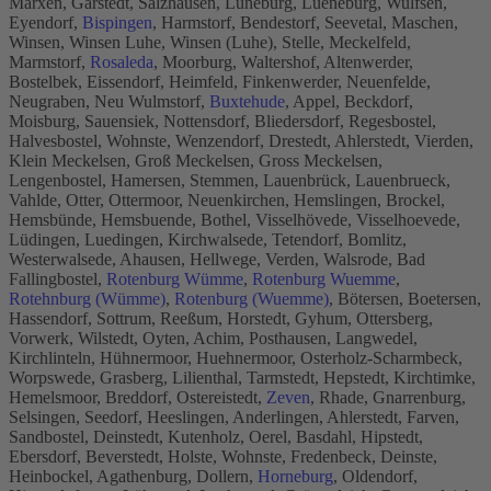
Marxen, Garstedt, Salzhausen, Lüneburg, Lueneburg, Wulfsen,
Eyendorf,
Bispingen
, Harmstorf, Bendestorf, Seevetal, Maschen,
Winsen, Winsen Luhe, Winsen (Luhe), Stelle, Meckelfeld,
Marmstorf,
Rosaleda
, Moorburg, Waltershof, Altenwerder,
Bostelbek, Eissendorf, Heimfeld, Finkenwerder, Neuenfelde,
Neugraben, Neu Wulmstorf,
Buxtehude
, Appel, Beckdorf,
Moisburg, Sauensiek, Nottensdorf, Bliedersdorf, Regesbostel,
Halvesbostel, Wohnste, Wenzendorf, Drestedt, Ahlerstedt, Vierden,
Klein Meckelsen, Groß Meckelsen, Gross Meckelsen,
Lengenbostel, Hamersen, Stemmen, Lauenbrück, Lauenbrueck,
Vahlde, Otter, Ottermoor, Neuenkirchen, Hemslingen, Brockel,
Hemsbünde, Hemsbuende, Bothel, Visselhövede, Visselhoevede,
Lüdingen, Luedingen, Kirchwalsede, Tetendorf, Bomlitz,
Westerwalsede, Ahausen, Hellwege, Verden, Walsrode, Bad
Fallingbostel,
Rotenburg Wümme
,
Rotenburg Wuemme
,
Rotehnburg (Wümme)
,
Rotenburg (Wuemme)
, Bötersen, Boetersen,
Hassendorf, Sottrum, Reeßum, Horstedt, Gyhum, Ottersberg,
Vorwerk, Wilstedt, Oyten, Achim, Posthausen, Langwedel,
Kirchlinteln, Hühnermoor, Huehnermoor, Osterholz-Scharmbeck,
Worpswede, Grasberg, Lilienthal, Tarmstedt, Hepstedt, Kirchtimke,
Hemelsmoor, Breddorf, Ostereistedt,
Zeven
, Rhade, Gnarrenburg,
Selsingen, Seedorf, Heeslingen, Anderlingen, Ahlerstedt, Farven,
Sandbostel, Deinstedt, Kutenholz, Oerel, Basdahl, Hipstedt,
Ebersdorf, Beverstedt, Holste, Wohnste, Fredenbeck, Deinste,
Heinbockel, Agathenburg, Dollern,
Horneburg
, Oldendorf,