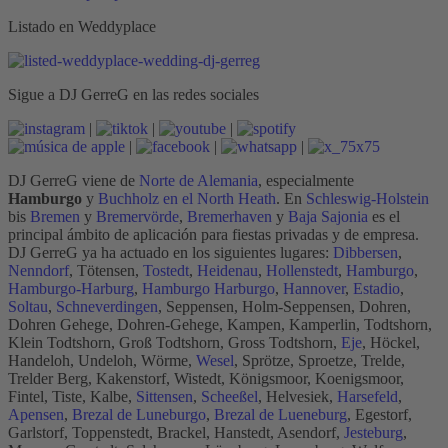
Listado en Weddyplace
Sigue a DJ GerreG en las redes sociales
|
|
|
|
|
|
DJ GerreG viene de
Norte de Alemania
, especialmente
Hamburgo
y
Buchholz en el North Heath
. En
Schleswig-Holstein
bis
Bremen
y
Bremervörde
,
Bremerhaven
y
Baja Sajonia
es el
principal ámbito de aplicación para fiestas privadas y de empresa.
DJ GerreG ya ha actuado en los siguientes lugares:
Dibbersen
,
Nenndorf
, Tötensen,
Tostedt
,
Heidenau
,
Hollenstedt
,
Hamburgo
,
Hamburgo-Harburg
,
Hamburgo Harburgo
,
Hannover
,
Estadio
,
Soltau
,
Schneverdingen
, Seppensen, Holm-Seppensen, Dohren,
Dohren Gehege, Dohren-Gehege, Kampen, Kamperlin, Todtshorn,
Klein Todtshorn, Groß Todtshorn, Gross Todtshorn,
Eje
, Höckel,
Handeloh, Undeloh, Wörme,
Wesel
, Sprötze, Sproetze, Trelde,
Trelder Berg, Kakenstorf, Wistedt, Königsmoor, Koenigsmoor,
Fintel, Tiste, Kalbe,
Sittensen
,
Scheeßel
, Helvesiek,
Harsefeld
,
Apensen
,
Brezal de Luneburgo
,
Brezal de Lueneburg
, Egestorf,
Garlstorf, Toppenstedt, Brackel, Hanstedt, Asendorf,
Jesteburg
,