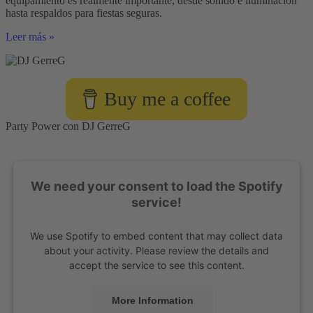
equipamiento es realmente importante, desde sonido e iluminación
hasta respaldos para fiestas seguras.
¿Qué
Leer más »
equipo
necesita
un
DJ
Buy me a coffee
de
eventos?
Party Power con DJ GerreG
We need your consent to load the Spotify
service!
We use Spotify to embed content that may collect data
about your activity. Please review the details and
accept the service to see this content.
More Information