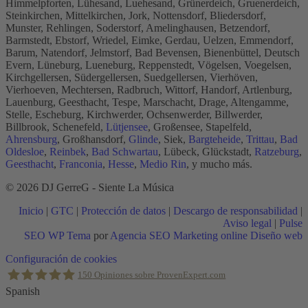
Himmelpforten, Lühesand, Luehesand, Grünerdeich, Gruenerdeich,
Steinkirchen, Mittelkirchen, Jork, Nottensdorf, Bliedersdorf,
Munster, Rehlingen, Soderstorf, Amelinghausen, Betzendorf,
Barmstedt, Ebstorf, Wriedel, Eimke, Gerdau, Uelzen, Emmendorf,
Barum, Natendorf, Jelmstorf, Bad Bevensen, Bienenbüttel, Deutsch
Evern, Lüneburg, Lueneburg, Reppenstedt, Vögelsen, Voegelsen,
Kirchgellersen, Südergellersen, Suedgellersen, Vierhöven,
Vierhoeven, Mechtersen, Radbruch, Wittorf, Handorf, Artlenburg,
Lauenburg, Geesthacht, Tespe, Marschacht, Drage, Altengamme,
Stelle, Escheburg, Kirchwerder, Ochsenwerder, Billwerder,
Billbrook, Schenefeld,
Lütjensee
, Großensee, Stapelfeld,
Ahrensburg
, Großhansdorf,
Glinde
, Siek,
Bargteheide
,
Trittau
,
Bad
Oldesloe
,
Reinbek
,
Bad Schwartau
, Lübeck, Glückstadt,
Ratzeburg
,
Geesthacht
,
Franconia
,
Hesse
,
Medio Rin
, y mucho más.
© 2026 DJ GerreG - Siente La Música
Inicio
|
GTC
|
Protección de datos
|
Descargo de responsabilidad
|
Aviso legal
|
Pulse
SEO WP Tema
por
Agencia SEO Marketing online Diseño web
Scroll
Configuración de cookies
al
150
Opiniones sobre ProvenExpert.com
inicio
Spanish