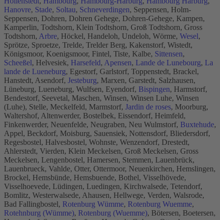
Hollenstedt
,
Hambourg
,
Hambourg-Harburg
,
Hambourg Harburg
,
Hanovre
,
Stade
,
Soltau
,
Schneverdingen
, Seppensen, Holm-
Seppensen, Dohren, Dohren Gehege, Dohren-Gehege, Kampen,
Kamperlin, Todtshorn, Klein Todtshorn, Groß Todtshorn, Gross
Todtshorn,
Arbre
, Höckel, Handeloh, Undeloh, Wörme,
Wesel
,
Sprötze, Sproetze, Trelde, Trelder Berg, Kakenstorf, Wistedt,
Königsmoor, Koenigsmoor, Fintel, Tiste, Kalbe,
Sittensen
,
Scheeßel
, Helvesiek,
Harsefeld
,
Apensen
,
Lande de Lunebourg
,
La
lande de Lueneburg
, Egestorf, Garlstorf, Toppenstedt, Brackel,
Hanstedt, Asendorf,
Jesteburg
, Marxen, Garstedt, Salzhausen,
Lüneburg, Lueneburg, Wulfsen, Eyendorf,
Bispingen
, Harmstorf,
Bendestorf, Seevetal, Maschen, Winsen, Winsen Luhe, Winsen
(Luhe), Stelle, Meckelfeld, Marmstorf,
Jardin de roses
, Moorburg,
Waltershof, Altenwerder, Bostelbek, Eissendorf, Heimfeld,
Finkenwerder, Neuenfelde, Neugraben, Neu Wulmstorf,
Buxtehude
,
Appel, Beckdorf, Moisburg, Sauensiek, Nottensdorf, Bliedersdorf,
Regesbostel, Halvesbostel, Wohnste, Wenzendorf, Drestedt,
Ahlerstedt, Vierden, Klein Meckelsen, Groß Meckelsen, Gross
Meckelsen, Lengenbostel, Hamersen, Stemmen, Lauenbrück,
Lauenbrueck, Vahlde, Otter, Ottermoor, Neuenkirchen, Hemslingen,
Brockel, Hemsbünde, Hemsbuende, Bothel, Visselhövede,
Visselhoevede, Lüdingen, Luedingen, Kirchwalsede, Tetendorf,
Bomlitz, Westerwalsede, Ahausen, Hellwege, Verden, Walsrode,
Bad Fallingbostel,
Rotenburg Wümme
,
Rotenburg Wuemme
,
Rotehnburg (Wümme)
,
Rotenburg (Wuemme)
, Bötersen, Boetersen,