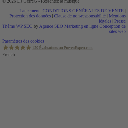
© 2026 DJ GerreG - Ressentez la musique
Lancement
|
CONDITIONS GÉNÉRALES DE VENTE
|
Protection des données
|
Clause de non-responsabilité
|
Mentions
légales
|
Presse
Thème WP SEO
by
Agence SEO Marketing en ligne Conception de
sites web
Retour
Paramètres des cookies
en
150
Évaluations sur ProvenExpert.com
haut
French
Holger Korsten