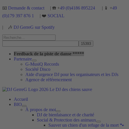
Aller
📧
Demande & contact
| ☎️ +
49 (0)4186 895224
| 📱 +
49
au
(0)179 397 876 1
| ❤️
SOCIAL
contenu
|
🎶
DJ GerreG sur Spotify
Rechercher :
Rechercher
Feedback de la piste de danse *****
Partenaire
G-MusiQ Records
Société Disco
Aide d'urgence DJ pour les organisateurs et les DJs
Agence de référencement
Accueil
BIO
À propos de moi
DJ de bienfaisance et de charité
Social & Protection des animaux
Sauver un chien d'un refuge de la mort 🐾