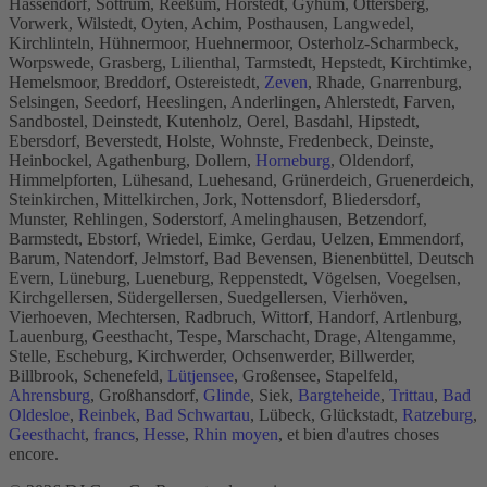
Hassendorf, Sottrum, Reeßum, Horstedt, Gyhum, Ottersberg,
Vorwerk, Wilstedt, Oyten, Achim, Posthausen, Langwedel,
Kirchlinteln, Hühnermoor, Huehnermoor, Osterholz-Scharmbeck,
Worpswede, Grasberg, Lilienthal, Tarmstedt, Hepstedt, Kirchtimke,
Hemelsmoor, Breddorf, Ostereistedt,
Zeven
, Rhade, Gnarrenburg,
Selsingen, Seedorf, Heeslingen, Anderlingen, Ahlerstedt, Farven,
Sandbostel, Deinstedt, Kutenholz, Oerel, Basdahl, Hipstedt,
Ebersdorf, Beverstedt, Holste, Wohnste, Fredenbeck, Deinste,
Heinbockel, Agathenburg, Dollern,
Horneburg
, Oldendorf,
Himmelpforten, Lühesand, Luehesand, Grünerdeich, Gruenerdeich,
Steinkirchen, Mittelkirchen, Jork, Nottensdorf, Bliedersdorf,
Munster, Rehlingen, Soderstorf, Amelinghausen, Betzendorf,
Barmstedt, Ebstorf, Wriedel, Eimke, Gerdau, Uelzen, Emmendorf,
Barum, Natendorf, Jelmstorf, Bad Bevensen, Bienenbüttel, Deutsch
Evern, Lüneburg, Lueneburg, Reppenstedt, Vögelsen, Voegelsen,
Kirchgellersen, Südergellersen, Suedgellersen, Vierhöven,
Vierhoeven, Mechtersen, Radbruch, Wittorf, Handorf, Artlenburg,
Lauenburg, Geesthacht, Tespe, Marschacht, Drage, Altengamme,
Stelle, Escheburg, Kirchwerder, Ochsenwerder, Billwerder,
Billbrook, Schenefeld,
Lütjensee
, Großensee, Stapelfeld,
Ahrensburg
, Großhansdorf,
Glinde
, Siek,
Bargteheide
,
Trittau
,
Bad
Oldesloe
,
Reinbek
,
Bad Schwartau
, Lübeck, Glückstadt,
Ratzeburg
,
Geesthacht
,
francs
,
Hesse
,
Rhin moyen
, et bien d'autres choses
encore.