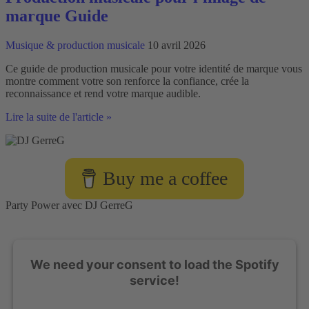
marque Guide
Musique & production musicale
10 avril 2026
Ce guide de production musicale pour votre identité de marque vous
montre comment votre son renforce la confiance, crée la
reconnaissance et rend votre marque audible.
Production
Lire la suite de l'article »
musicale
pour
l'image
de
Buy me a coffee
marque
Guide
Party Power avec DJ GerreG
We need your consent to load the Spotify
service!