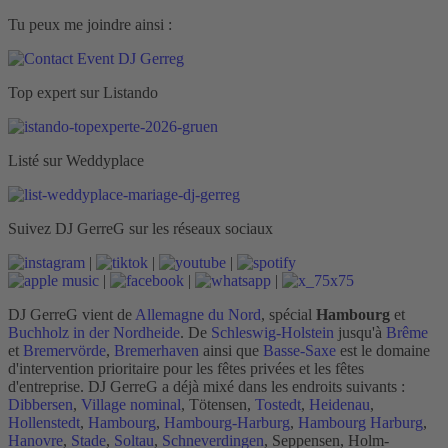
Tu peux me joindre ainsi :
Top expert sur Listando
Listé sur Weddyplace
Suivez DJ GerreG sur les réseaux sociaux
|
|
|
|
|
|
DJ GerreG vient de
Allemagne du Nord
, spécial
Hambourg
et
Buchholz in der Nordheide
. De
Schleswig-Holstein
jusqu'à
Brême
et
Bremervörde
,
Bremerhaven
ainsi que
Basse-Saxe
est le domaine
d'intervention prioritaire pour les fêtes privées et les fêtes
d'entreprise. DJ GerreG a déjà mixé dans les endroits suivants :
Dibbersen
,
Village nominal
, Tötensen,
Tostedt
,
Heidenau
,
Hollenstedt
,
Hambourg
,
Hambourg-Harburg
,
Hambourg Harburg
,
Hanovre
,
Stade
,
Soltau
,
Schneverdingen
, Seppensen, Holm-