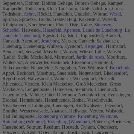
Seppensen, Dohren, Dohren Gehege, Dohren-Gehege, Kampen,
Kamperlin, Todtshorn, Klein Todtshorn, Groß Todtshorn, Gross
Todtshorn,
Arbre
, Höckel, Handeloh, Undeloh, Wörme,
Wesel
,
Sprötze, Sproetze, Trelde, Trelder Berg, Kakenstorf, Wistedt,
Königsmoor, Koenigsmoor, Fintel, Tiste, Kalbe,
Sittensen
,
Scheeßel
, Helvesiek,
Harsefeld
,
Apensen
,
Lande de Lunebourg
,
La
lande de Lueneburg
, Egestorf, Garlstorf, Toppenstedt, Brackel,
Hanstedt, Asendorf,
Jesteburg
, Marxen, Garstedt, Salzhausen,
Lüneburg, Lueneburg, Wulfsen, Eyendorf,
Bispingen
, Harmstorf,
Bendestorf, Seevetal, Maschen, Winsen, Winsen Luhe, Winsen
(Luhe), Stelle, Meckelfeld, Marmstorf,
Jardin de roses
, Moorburg,
Waltershof, Altenwerder, Bostelbek, Eissendorf, Heimfeld,
Finkenwerder, Neuenfelde, Neugraben, Neu Wulmstorf,
Buxtehude
,
Appel, Beckdorf, Moisburg, Sauensiek, Nottensdorf, Bliedersdorf,
Regesbostel, Halvesbostel, Wohnste, Wenzendorf, Drestedt,
Ahlerstedt, Vierden, Klein Meckelsen, Groß Meckelsen, Gross
Meckelsen, Lengenbostel, Hamersen, Stemmen, Lauenbrück,
Lauenbrueck, Vahlde, Otter, Ottermoor, Neuenkirchen, Hemslingen,
Brockel, Hemsbünde, Hemsbuende, Bothel, Visselhövede,
Visselhoevede, Lüdingen, Luedingen, Kirchwalsede, Tetendorf,
Bomlitz, Westerwalsede, Ahausen, Hellwege, Verden, Walsrode,
Bad Fallingbostel,
Rotenburg Wümme
,
Rotenburg Wuemme
,
Rotehnburg (Wümme)
,
Rotenburg (Wuemme)
, Bötersen, Boetersen,
Hassendorf, Sottrum, Reeßum, Horstedt, Gyhum, Ottersberg,
Vorwerk, Wilstedt, Oyten, Achim, Posthausen, Langwedel,