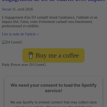
Social
11. avril 2026
L'engagement d'un DJ caritatif réunit l'ambiance, l'attitude et un
impact réel. Ainsi, votre événement caritatif sera émotionnel,
professionnel et crédible.
Engagement
Lire la suite de l'article »
de
DJ
de
charité
Buy me a coffee
avec
impact
Party Power avec DJ GerreG
We need your consent to load the Spotify
service!
We use Spotify to embed content that may collect data
about your activity. Please review the details and