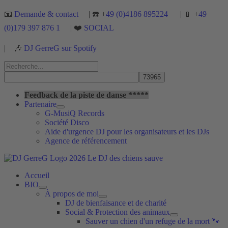
Aller
📧
Demande & contact
| ☎️ +
49 (0)4186 895224
| 📱 +
49
au
(0)179 397 876 1
| ❤️
SOCIAL
contenu
|
🎶
DJ GerreG sur Spotify
Rechercher :
Rechercher
Feedback de la piste de danse *****
Partenaire
G-MusiQ Records
Société Disco
Aide d'urgence DJ pour les organisateurs et les DJs
Agence de référencement
Accueil
BIO
À propos de moi
DJ de bienfaisance et de charité
Social & Protection des animaux
Sauver un chien d'un refuge de la mort 🐾