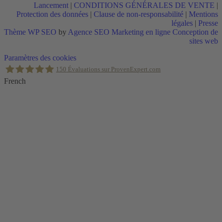
Lancement
|
CONDITIONS GÉNÉRALES DE VENTE
|
Protection des données
|
Clause de non-responsabilité
|
Mentions
légales
|
Presse
Thème WP SEO
by
Agence SEO Marketing en ligne Conception de
sites web
Retour
Paramètres des cookies
en
150
Évaluations sur ProvenExpert.com
haut
French
Holger Korsten