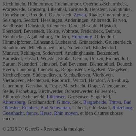
Kirchlinteln, Hühnermoor, Huehnermoor, Osterholz-Scharmbeck,
Worpswede, Grasberg, Lilienthal, Tarmstedt, Hepstedt, Kirchtimke,
Hemelsmoor, Breddorf, Ostereistedt,
Zeven
, Rhade, Gnarrenburg,
Selsingen, Seedorf, Heeslingen, Anderlingen, Ahlerstedt, Farven,
Sandbostel, Deinstedt, Kutenholz, Oerel, Basdahl, Hipstedt,
Ebersdorf, Beverstedt, Holste, Wohnste, Fredenbeck, Deinste,
Heinbockel, Agathenburg, Dollern,
Horneburg
, Oldendorf,
Himmelpforten, Lühesand, Luehesand, Grünerdeich, Gruenerdeich,
Steinkirchen, Mittelkirchen, Jork, Nottensdorf, Bliedersdorf,
Munster, Rehlingen, Soderstorf, Amelinghausen, Betzendorf,
Barmstedt, Ebstorf, Wriedel, Eimke, Gerdau, Uelzen, Emmendorf,
Barum, Natendorf, Jelmstorf, Bad Bevensen, Bienenbüttel, Deutsch
Evern, Lüneburg, Lueneburg, Reppenstedt, Vögelsen, Voegelsen,
Kirchgellersen, Südergellersen, Suedgellersen, Vierhöven,
Vierhoeven, Mechtersen, Radbruch, Wittorf, Handorf, Artlenburg,
Lauenburg, Geesthacht, Tespe, Marschacht, Drage, Altengamme,
Stelle, Escheburg, Kirchwerder, Ochsenwerder, Billwerder,
Billbrook, Schenefeld,
Lütjensee
, Großensee, Stapelfeld,
Ahrensburg
, Großhansdorf,
Glinde
, Siek,
Bargteheide
,
Trittau
,
Bad
Oldesloe
,
Reinbek
,
Bad Schwartau
, Lübeck, Glückstadt,
Ratzeburg
,
Geesthacht
,
francs
,
Hesse
,
Rhin moyen
, et bien d'autres choses
encore.
© 2026 DJ GerreG - Ressentez la musique