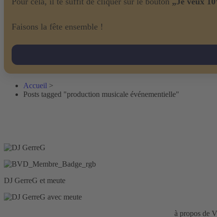
Pour cela, il te suffit de cliquer sur le bouton
„Je veux 10
Faisons la fête ensemble !
Accueil
>
Posts tagged "production musicale événementielle"
DJ GerreG et meute
Responsabilité civile d'entreprise :
HISCOX Assurance
à propos d