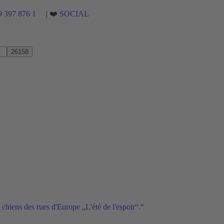
9 397 876 1
| ❤️
SOCIAL
 chiens des rues d'Europe „L'été de l'espoir“.“