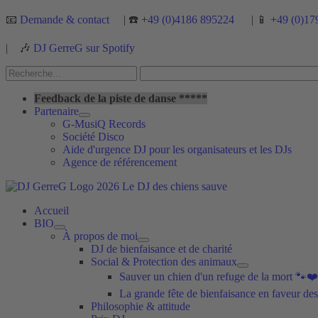
Aller
📧
Demande & contact
| ☎️ +
49 (0)4186 895224
| 📱 +
49 (0)17
au
contenu
|
🎶
DJ GerreG sur Spotify
Rechercher :
Rechercher
Feedback de la piste de danse *****
Partenaire
G-MusiQ Records
Société Disco
Aide d'urgence DJ pour les organisateurs et les DJs
Agence de référencement
Accueil
BIO
À propos de moi
DJ de bienfaisance et de charité
Social & Protection des animaux
Sauver un chien d'un refuge de la mort 🐾❤️
La grande fête de bienfaisance en faveur des
Philosophie & attitude