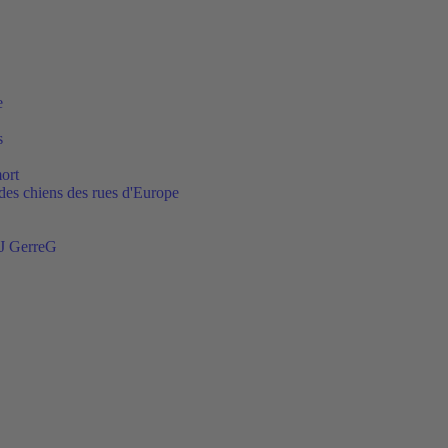
e
s
ort
t des chiens des rues d'Europe
DJ GerreG