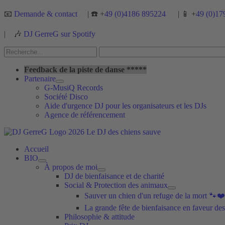
Aller
📧
Demande & contact
| ☎️ +
49 (0)4186 895224
| 📱 +
49 (0)17
au
contenu
|
🎶
DJ GerreG sur Spotify
Rechercher :
Rechercher
Feedback de la piste de danse *****
Partenaire
G-MusiQ Records
Société Disco
Aide d'urgence DJ pour les organisateurs et les DJs
Agence de référencement
Accueil
BIO
À propos de moi
DJ de bienfaisance et de charité
Social & Protection des animaux
Sauver un chien d'un refuge de la mort 🐾❤️
La grande fête de bienfaisance en faveur des
Philosophie & attitude