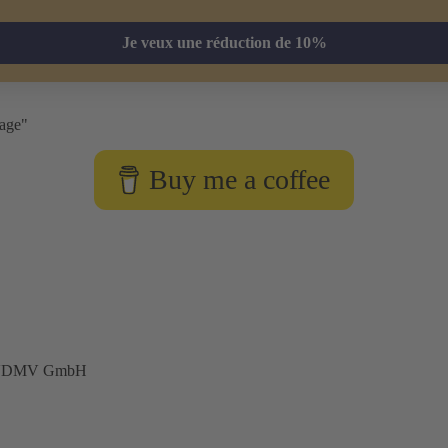
Je veux une réduction de 10%
iage"
Buy me a coffee
e VDMV GmbH