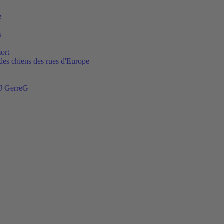
e
s
ort
t des chiens des rues d'Europe
DJ GerreG