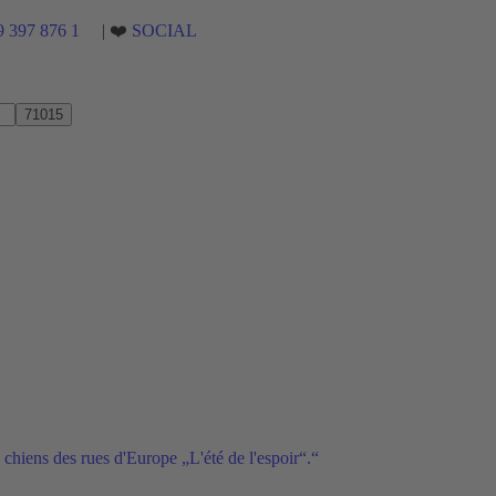
9 397 876 1
| ❤️
SOCIAL
 chiens des rues d'Europe „L'été de l'espoir“.“