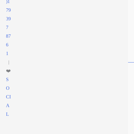
)1
79
39
7
87
6
1
|
❤️
S
O
CI
A
L