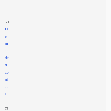
Aller
au
contenu
📧
D
e
m
an
de
&
co
nt
ac
t
|
☎️