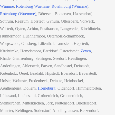
Wümme
,
Rotenburg Wuemme
,
Rotehnburg (Wümme)
,
Rotenburg (Wuemme)
, Bötersen, Boetersen, Hassendorf,
Sottrum, Reeßum, Horstedt, Gyhum, Ottersberg, Vorwerk,
Wilstedt, Oyten, Achim, Posthausen, Langwedel, Kirchlinteln,
Hühnermoor, Huehnermoor, Osterholz-Scharmbeck,
Worpswede, Grasberg, Lilienthal, Tarmstedt, Hepstedt,
Kirchtimke, Hemelsmoor, Breddorf, Ostereistedt,
Zeven
,
Rhade, Gnarrenburg, Selsingen, Seedorf, Heeslingen,
Anderlingen, Ahlerstedt, Farven, Sandbostel, Deinstedt,
Kutenholz, Oerel, Basdahl, Hipstedt, Ebersdorf, Beverstedt,
Holste, Wohnste, Fredenbeck, Deinste, Heinbockel,
Agathenburg, Dollern,
Horneburg
, Oldendorf, Himmelpforten,
Lühesand, Luehesand, Grünerdeich, Gruenerdeich,
Steinkirchen, Mittelkirchen, Jork, Nottensdorf, Bliedersdorf,
Munster, Rehlingen, Soderstorf, Amelinghausen, Betzendorf,