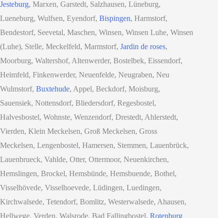
Jesteburg
, Marxen, Garstedt, Salzhausen, Lüneburg,
Lueneburg, Wulfsen, Eyendorf,
Bispingen
, Harmstorf,
Bendestorf, Seevetal, Maschen, Winsen, Winsen Luhe, Winsen
(Luhe), Stelle, Meckelfeld, Marmstorf,
Jardin de roses
,
Moorburg, Waltershof, Altenwerder, Bostelbek, Eissendorf,
Heimfeld, Finkenwerder, Neuenfelde, Neugraben, Neu
Wulmstorf,
Buxtehude
, Appel, Beckdorf, Moisburg,
Sauensiek, Nottensdorf, Bliedersdorf, Regesbostel,
Halvesbostel, Wohnste, Wenzendorf, Drestedt, Ahlerstedt,
Vierden, Klein Meckelsen, Groß Meckelsen, Gross
Meckelsen, Lengenbostel, Hamersen, Stemmen, Lauenbrück,
Lauenbrueck, Vahlde, Otter, Ottermoor, Neuenkirchen,
Hemslingen, Brockel, Hemsbünde, Hemsbuende, Bothel,
Visselhövede, Visselhoevede, Lüdingen, Luedingen,
Kirchwalsede, Tetendorf, Bomlitz, Westerwalsede, Ahausen,
Hellwege, Verden, Walsrode, Bad Fallingbostel,
Rotenburg