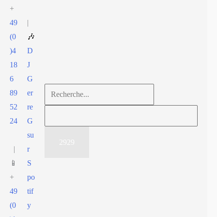
+
49
|
(0
🎶
)4
D
18
J
6
G
Rechercher :
89
er
52
re
24
G
su
|
r
📱
S
Rechercher
+
po
49
tif
(0
y