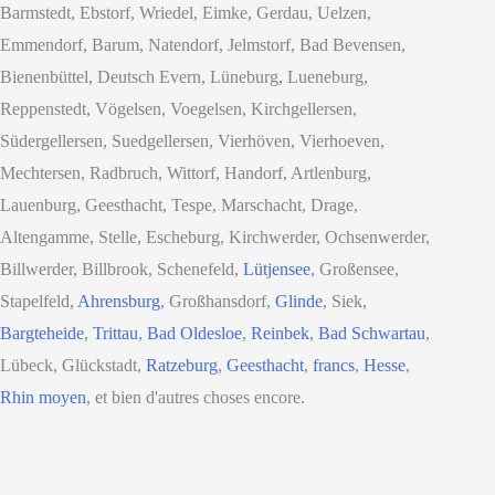
Barmstedt, Ebstorf, Wriedel, Eimke, Gerdau, Uelzen,
Emmendorf, Barum, Natendorf, Jelmstorf, Bad Bevensen,
Bienenbüttel, Deutsch Evern, Lüneburg, Lueneburg,
Reppenstedt, Vögelsen, Voegelsen, Kirchgellersen,
Südergellersen, Suedgellersen, Vierhöven, Vierhoeven,
Mechtersen, Radbruch, Wittorf, Handorf, Artlenburg,
Lauenburg, Geesthacht, Tespe, Marschacht, Drage,
Altengamme, Stelle, Escheburg, Kirchwerder, Ochsenwerder,
Billwerder, Billbrook, Schenefeld,
Lütjensee
, Großensee,
Stapelfeld,
Ahrensburg
, Großhansdorf,
Glinde
, Siek,
Bargteheide
,
Trittau
,
Bad Oldesloe
,
Reinbek
,
Bad Schwartau
,
Lübeck, Glückstadt,
Ratzeburg
,
Geesthacht
,
francs
,
Hesse
,
Rhin moyen
, et bien d'autres choses encore.