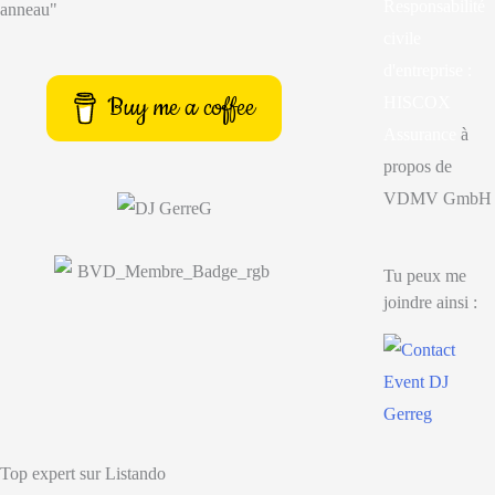
Responsabilité
anneau"
civile
d'entreprise :
Buy me a coffee
HISCOX
Assurance
à
propos de
VDMV GmbH
Tu peux me
joindre ainsi :
Top expert sur Listando