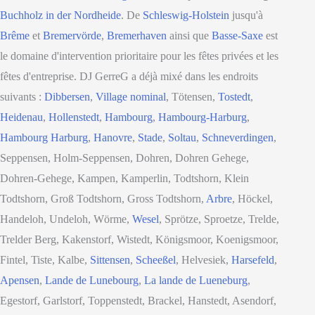
Buchholz in der Nordheide
. De
Schleswig-Holstein
jusqu'à
Brême
et
Bremervörde
,
Bremerhaven
ainsi que
Basse-Saxe
est
le domaine d'intervention prioritaire pour les fêtes privées et les
fêtes d'entreprise. DJ GerreG a déjà mixé dans les endroits
suivants :
Dibbersen
,
Village nominal
, Tötensen,
Tostedt
,
Heidenau
,
Hollenstedt
,
Hambourg
,
Hambourg-Harburg
,
Hambourg Harburg
,
Hanovre
,
Stade
,
Soltau
,
Schneverdingen
,
Seppensen, Holm-Seppensen, Dohren, Dohren Gehege,
Dohren-Gehege, Kampen, Kamperlin, Todtshorn, Klein
Todtshorn, Groß Todtshorn, Gross Todtshorn,
Arbre
, Höckel,
Handeloh, Undeloh, Wörme,
Wesel
, Sprötze, Sproetze, Trelde,
Trelder Berg, Kakenstorf, Wistedt, Königsmoor, Koenigsmoor,
Fintel, Tiste, Kalbe,
Sittensen
,
Scheeßel
, Helvesiek,
Harsefeld
,
Apensen
,
Lande de Lunebourg
,
La lande de Lueneburg
,
Egestorf, Garlstorf, Toppenstedt, Brackel, Hanstedt, Asendorf,