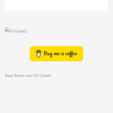
bonne
musique
pour
une
cérémonie
laïque
Buy me a coffee
Party Power avec DJ GerreG