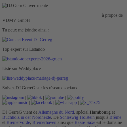
Responsabilité civile d'entreprise :
HISCOX Assurance
à propos de
VDMV GmbH
Tu peux me joindre ainsi :
Top expert sur Listando
Listé sur Weddyplace
Suivez DJ GerreG sur les réseaux sociaux
|
|
|
|
|
|
DJ GerreG vient de
Allemagne du Nord
, spécial
Hambourg
et
Buchholz in der Nordheide
. De
Schleswig-Holstein
jusqu'à
Brême
et
Bremervörde
,
Bremerhaven
ainsi que
Basse-Saxe
est le domaine