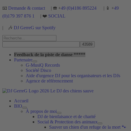
Aller
📧
Demande & contact
| ☎️ +
49 (0)4186 895224
| 📱 +
49
au
(0)179 397 876 1
| ❤️
SOCIAL
contenu
|
🎶
DJ GerreG sur Spotify
Rechercher :
Rechercher
Feedback de la piste de danse *****
Partenaire
G-MusiQ Records
Société Disco
Aide d'urgence DJ pour les organisateurs et les DJs
Agence de référencement
Accueil
BIO
À propos de moi
DJ de bienfaisance et de charité
Social & Protection des animaux
Sauver un chien d'un refuge de la mort 🐾