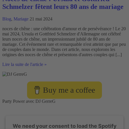
Schmelzer fêtent leurs 80 ans de mariage
Blog
,
Mariage
21 mai 2024
noces de chêne : une célébration d'amour et de persévérance ! Le 20
mai 2024, Ursula et Gottfried Schmelzer d'Allemagne ont célébré
leurs noces de chêne, un impressionnant jubilé de 80 ans de
mariage. Cet événement rare et remarquable n'est atteint que par peu
de couples dans le monde. Dans cet article, nous explorons les
origines des noces de chêne et présentons d'autres couples qui [...]
Noces
Lire la suite de l'article »
de
chêne
:
Ursula
Buy me a coffee
et
Gottfried
Schmelzer
Party Power avec DJ GerreG
fêtent
leurs
80
ans
We need your consent to load the Spotify
de