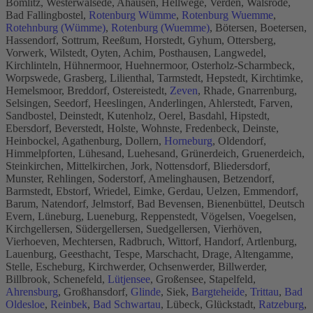
Bomlitz, Westerwalsede, Ahausen, Hellwege, Verden, Walsrode,
Bad Fallingbostel,
Rotenburg Wümme
,
Rotenburg Wuemme
,
Rotehnburg (Wümme)
,
Rotenburg (Wuemme)
, Bötersen, Boetersen,
Hassendorf, Sottrum, Reeßum, Horstedt, Gyhum, Ottersberg,
Vorwerk, Wilstedt, Oyten, Achim, Posthausen, Langwedel,
Kirchlinteln, Hühnermoor, Huehnermoor, Osterholz-Scharmbeck,
Worpswede, Grasberg, Lilienthal, Tarmstedt, Hepstedt, Kirchtimke,
Hemelsmoor, Breddorf, Ostereistedt,
Zeven
, Rhade, Gnarrenburg,
Selsingen, Seedorf, Heeslingen, Anderlingen, Ahlerstedt, Farven,
Sandbostel, Deinstedt, Kutenholz, Oerel, Basdahl, Hipstedt,
Ebersdorf, Beverstedt, Holste, Wohnste, Fredenbeck, Deinste,
Heinbockel, Agathenburg, Dollern,
Horneburg
, Oldendorf,
Himmelpforten, Lühesand, Luehesand, Grünerdeich, Gruenerdeich,
Steinkirchen, Mittelkirchen, Jork, Nottensdorf, Bliedersdorf,
Munster, Rehlingen, Soderstorf, Amelinghausen, Betzendorf,
Barmstedt, Ebstorf, Wriedel, Eimke, Gerdau, Uelzen, Emmendorf,
Barum, Natendorf, Jelmstorf, Bad Bevensen, Bienenbüttel, Deutsch
Evern, Lüneburg, Lueneburg, Reppenstedt, Vögelsen, Voegelsen,
Kirchgellersen, Südergellersen, Suedgellersen, Vierhöven,
Vierhoeven, Mechtersen, Radbruch, Wittorf, Handorf, Artlenburg,
Lauenburg, Geesthacht, Tespe, Marschacht, Drage, Altengamme,
Stelle, Escheburg, Kirchwerder, Ochsenwerder, Billwerder,
Billbrook, Schenefeld,
Lütjensee
, Großensee, Stapelfeld,
Ahrensburg
, Großhansdorf,
Glinde
, Siek,
Bargteheide
,
Trittau
,
Bad
Oldesloe
,
Reinbek
,
Bad Schwartau
, Lübeck, Glückstadt,
Ratzeburg
,