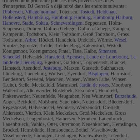
d'intervention prioritaire pour les fêtes privées et les fêtes
d'entreprise. DJ GerreG a déjà mixé dans les endroits suivants :
Dibbersen
,
Village nominal
, Tötensen,
Tostedt
,
Heidenau
,
Hollenstedt
,
Hambourg
,
Hambourg-Harburg
,
Hambourg Harburg
,
Hanovre
,
Stade
,
Soltau
,
Schneverdingen
, Seppensen, Holm-
Seppensen, Dohren, Dohren Gehege, Dohren-Gehege, Kampen,
Kamperlin, Todtshorn, Klein Todtshorn, Groß Todtshorn, Gross
Todtshorn,
Arbre
, Höckel, Handeloh, Undeloh, Wörme,
Wesel
,
Sprötze, Sproetze, Trelde, Trelder Berg, Kakenstorf, Wistedt,
Königsmoor, Koenigsmoor, Fintel, Tiste, Kalbe,
Sittensen
,
Scheeßel
, Helvesiek,
Harsefeld
,
Apensen
,
Lande de Lunebourg
,
La
lande de Lueneburg
, Egestorf, Garlstorf, Toppenstedt, Brackel,
Hanstedt, Asendorf,
Jesteburg
, Marxen, Garstedt, Salzhausen,
Lüneburg, Lueneburg, Wulfsen, Eyendorf,
Bispingen
, Harmstorf,
Bendestorf, Seevetal, Maschen, Winsen, Winsen Luhe, Winsen
(Luhe), Stelle, Meckelfeld, Marmstorf,
Jardin de roses
, Moorburg,
Waltershof, Altenwerder, Bostelbek, Eissendorf, Heimfeld,
Finkenwerder, Neuenfelde, Neugraben, Neu Wulmstorf,
Buxtehude
,
Appel, Beckdorf, Moisburg, Sauensiek, Nottensdorf, Bliedersdorf,
Regesbostel, Halvesbostel, Wohnste, Wenzendorf, Drestedt,
Ahlerstedt, Vierden, Klein Meckelsen, Groß Meckelsen, Gross
Meckelsen, Lengenbostel, Hamersen, Stemmen, Lauenbrück,
Lauenbrueck, Vahlde, Otter, Ottermoor, Neuenkirchen, Hemslingen,
Brockel, Hemsbünde, Hemsbuende, Bothel, Visselhövede,
Visselhoevede, Lüdingen, Luedingen, Kirchwalsede, Tetendorf,