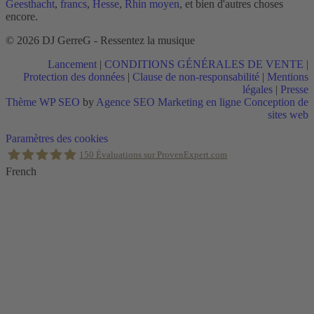
Geesthacht
,
francs
,
Hesse
,
Rhin moyen
, et bien d'autres choses
encore.
© 2026 DJ GerreG - Ressentez la musique
Lancement
|
CONDITIONS GÉNÉRALES DE VENTE
|
Protection des données
|
Clause de non-responsabilité
|
Mentions
légales
|
Presse
Thème WP SEO
by
Agence SEO Marketing en ligne Conception de
sites web
Retour
Paramètres des cookies
en
150
Évaluations sur ProvenExpert.com
haut
French
Holger Korsten