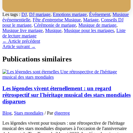
Les tags :
DJ
,
DJ mariage
,
Emotions mariage
,
Événement
,
Musique
événementielle
,
Fête d'entreprise Musique
,
Mariage
,
Conseils DJ
pour le mariage
,
Cérémonie de mariage
,
Musique de mariage
,
Musique live mariage
,
Musique
,
Musique pour les mariages
,
Liste
de lecture mariage
←
Article précédent
Article suivant
→
Publications similaires
Les légendes vivent éternellement : un regard
rétrospectif sur l'héritage musical des stars mondiales
disparues
Blog
,
Stars mondiales
/ Par
djgerreg
Les légendes vivent pour toujours : une rétrospective de l'héritage
musical des stars mondiales disparues à l'occasion de l'anniversaire