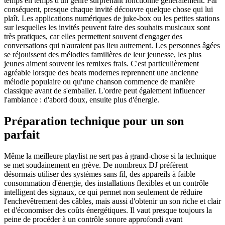
temps en temps d'un genre surprenant fonctionne généralement. Par
conséquent, presque chaque invité découvre quelque chose qui lui
plaît. Les applications numériques de juke-box ou les petites stations
sur lesquelles les invités peuvent faire des souhaits musicaux sont
très pratiques, car elles permettent souvent d'engager des
conversations qui n'auraient pas lieu autrement. Les personnes âgées
se réjouissent des mélodies familières de leur jeunesse, les plus
jeunes aiment souvent les remixes frais. C'est particulièrement
agréable lorsque des beats modernes reprennent une ancienne
mélodie populaire ou qu'une chanson commence de manière
classique avant de s'emballer. L'ordre peut également influencer
l'ambiance : d'abord doux, ensuite plus d'énergie.
Préparation technique pour un son
parfait
Même la meilleure playlist ne sert pas à grand-chose si la technique
se met soudainement en grève. De nombreux DJ préfèrent
désormais utiliser des systèmes sans fil, des appareils à faible
consommation d'énergie, des installations flexibles et un contrôle
intelligent des signaux, ce qui permet non seulement de réduire
l'enchevêtrement des câbles, mais aussi d'obtenir un son riche et clair
et d'économiser des coûts énergétiques. Il vaut presque toujours la
peine de procéder à un contrôle sonore approfondi avant