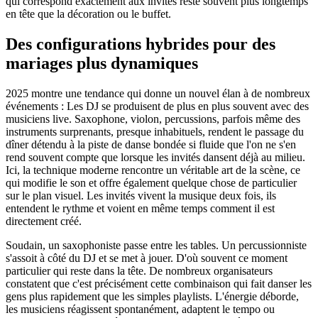
qui correspond exactement aux invités reste souvent plus longtemps
en tête que la décoration ou le buffet.
Des configurations hybrides pour des
mariages plus dynamiques
2025 montre une tendance qui donne un nouvel élan à de nombreux
événements : Les DJ se produisent de plus en plus souvent avec des
musiciens live. Saxophone, violon, percussions, parfois même des
instruments surprenants, presque inhabituels, rendent le passage du
dîner détendu à la piste de danse bondée si fluide que l'on ne s'en
rend souvent compte que lorsque les invités dansent déjà au milieu.
Ici, la technique moderne rencontre un véritable art de la scène, ce
qui modifie le son et offre également quelque chose de particulier
sur le plan visuel. Les invités vivent la musique deux fois, ils
entendent le rythme et voient en même temps comment il est
directement créé.
Soudain, un saxophoniste passe entre les tables. Un percussionniste
s'assoit à côté du DJ et se met à jouer. D'où souvent ce moment
particulier qui reste dans la tête. De nombreux organisateurs
constatent que c'est précisément cette combinaison qui fait danser les
gens plus rapidement que les simples playlists. L'énergie déborde,
les musiciens réagissent spontanément, adaptent le tempo ou