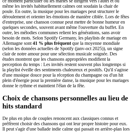
ce moment particulier où les mariés se dirigent vers l'autel et où
même les invités habituellement calmes ont soudain la chair de
poule. En outre, la musique pour les mariages peut structurer le
déroulement et orienter les émotions de manière ciblée. Lors de fêtes
d'entreprise, une chanson connue peut mettre de bonne humeur en
quelques secondes, souvent avant même l'ouverture du buffet. En
outre, les mélodies communes relient les générations, sans avoir
besoin de mots. Selon Spotify Germany, les playlists de mariage en
Allemagne sont
41 % plus fréquent
que la moyenne mondiale
(selon les données actuelles de Spotify (janv-oct 2025)), un signe
clair de notre amour pour une sélection musicale soignée. Des
études montrent que les chansons appropriées modifient la
perception du temps : Les invités restent souvent plus longtemps si
la playlist éveille des sentiments chaleureux et positifs. Qu'il s'agisse
d'une musique douce pour la réception du champagne ou d'un hit
plein d'énergie pour la première danse, la musique pour les mariages
donne le rythme et maintient l'élan de la fête.
Choix de chansons personnelles au lieu de
hits standard
De plus en plus de couples renoncent aux classiques connus et
préfèrent choisir des chansons qui ont leur propre histoire pour eux.
Il peut s'agir d'une ballade indie calme qui passait en arrière-plan lors