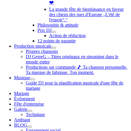
❤️
La grande fête de bienfaisance en faveur
des chiens des rues d'Europe „L'été de
l'espoir“.“
Philosophie & attitude
Prix DJ
Action de réduction
12 points de garantie
Production musicale
Propres chansons
DJ GerreG – Titres originaux en streaming dans le
monde entier
Productions sur commande 🎵 Ta chanson personnelle.
Ta marque de fabrique. Ton moment.
Musique
Guide DJ pour la planification musicale d'une fête de
mariage
Mariage
Événement
Fête d'entreprise
Galerie
Technique
Ambiant
BLOG
Engagement social