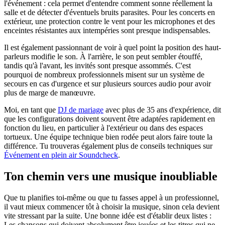
l'événement : cela permet d'entendre comment sonne réellement la
salle et de détecter d'éventuels bruits parasites. Pour les concerts en
extérieur, une protection contre le vent pour les microphones et des
enceintes résistantes aux intempéries sont presque indispensables.
Il est également passionnant de voir à quel point la position des haut-
parleurs modifie le son. À l'arrière, le son peut sembler étouffé,
tandis qu'à l'avant, les invités sont presque assommés. C'est
pourquoi de nombreux professionnels misent sur un système de
secours en cas d'urgence et sur plusieurs sources audio pour avoir
plus de marge de manœuvre.
Moi, en tant que
DJ de mariage
avec plus de 35 ans d'expérience, dit
que les configurations doivent souvent être adaptées rapidement en
fonction du lieu, en particulier à l'extérieur ou dans des espaces
tortueux. Une équipe technique bien rodée peut alors faire toute la
différence. Tu trouveras également plus de conseils techniques sur
Événement en plein air Soundcheck
.
Ton chemin vers une musique inoubliable
Que tu planifies toi-même ou que tu fasses appel à un professionnel,
il vaut mieux commencer tôt à choisir la musique, sinon cela devient
vite stressant par la suite. Une bonne idée est d'établir deux listes :
Les chansons qui doivent absolument être jouées et les titres qui ne