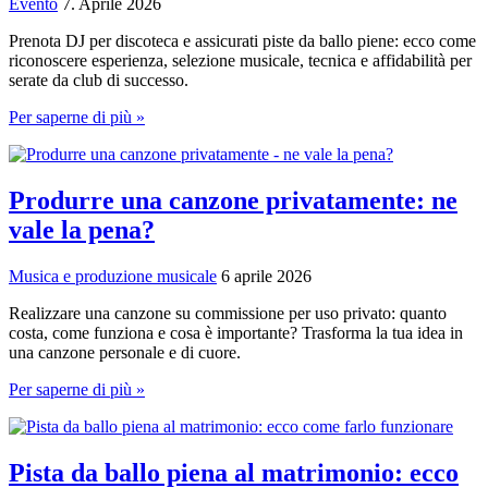
Evento
7. Aprile 2026
Prenota DJ per discoteca e assicurati piste da ballo piene: ecco come
riconoscere esperienza, selezione musicale, tecnica e affidabilità per
serate da club di successo.
Prenotare
Per saperne di più »
un
DJ
per
discoteca
Produrre una canzone privatamente: ne
–
vale la pena?
cosa
c'è
da
Musica e produzione musicale
6 aprile 2026
sapere
Realizzare una canzone su commissione per uso privato: quanto
costa, come funziona e cosa è importante? Trasforma la tua idea in
una canzone personale e di cuore.
Produrre
Per saperne di più »
una
canzone
privatamente:
ne
Pista da ballo piena al matrimonio: ecco
vale