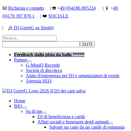
Vai
📧
Richiesta e contatto
| ☎️ +
49 (0)4186 895224
| 📱 +
49
al
(0)179 397 876 1
| ❤️
SOCIALE
contenuto
|
🎶
DJ GerreG su Spotify
Cerca:
Cerca
Feedback dalla pista da ballo *****
Partner
G-MusiQ Records
Società di discoteca
Aiuto d'emergenza per DJ e organizzatori di eventi
Agenzia SEO
Home
BIO
Su di me
DJ di beneficenza e carità
Affari sociali e benessere degli animali
Salvare un cane da un canile di eutanasia