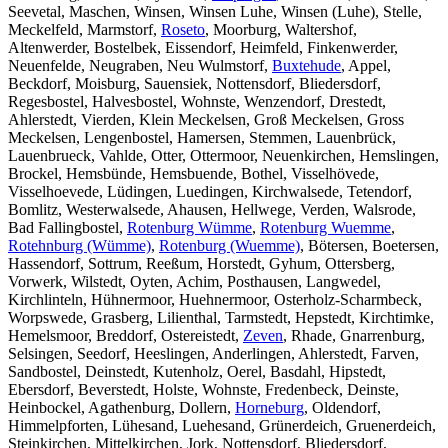
Seevetal, Maschen, Winsen, Winsen Luhe, Winsen (Luhe), Stelle,
Meckelfeld, Marmstorf,
Roseto
, Moorburg, Waltershof,
Altenwerder, Bostelbek, Eissendorf, Heimfeld, Finkenwerder,
Neuenfelde, Neugraben, Neu Wulmstorf,
Buxtehude
, Appel,
Beckdorf, Moisburg, Sauensiek, Nottensdorf, Bliedersdorf,
Regesbostel, Halvesbostel, Wohnste, Wenzendorf, Drestedt,
Ahlerstedt, Vierden, Klein Meckelsen, Groß Meckelsen, Gross
Meckelsen, Lengenbostel, Hamersen, Stemmen, Lauenbrück,
Lauenbrueck, Vahlde, Otter, Ottermoor, Neuenkirchen, Hemslingen,
Brockel, Hemsbünde, Hemsbuende, Bothel, Visselhövede,
Visselhoevede, Lüdingen, Luedingen, Kirchwalsede, Tetendorf,
Bomlitz, Westerwalsede, Ahausen, Hellwege, Verden, Walsrode,
Bad Fallingbostel,
Rotenburg Wümme
,
Rotenburg Wuemme
,
Rotehnburg (Wümme)
,
Rotenburg (Wuemme)
, Bötersen, Boetersen,
Hassendorf, Sottrum, Reeßum, Horstedt, Gyhum, Ottersberg,
Vorwerk, Wilstedt, Oyten, Achim, Posthausen, Langwedel,
Kirchlinteln, Hühnermoor, Huehnermoor, Osterholz-Scharmbeck,
Worpswede, Grasberg, Lilienthal, Tarmstedt, Hepstedt, Kirchtimke,
Hemelsmoor, Breddorf, Ostereistedt,
Zeven
, Rhade, Gnarrenburg,
Selsingen, Seedorf, Heeslingen, Anderlingen, Ahlerstedt, Farven,
Sandbostel, Deinstedt, Kutenholz, Oerel, Basdahl, Hipstedt,
Ebersdorf, Beverstedt, Holste, Wohnste, Fredenbeck, Deinste,
Heinbockel, Agathenburg, Dollern,
Horneburg
, Oldendorf,
Himmelpforten, Lühesand, Luehesand, Grünerdeich, Gruenerdeich,
Steinkirchen, Mittelkirchen, Jork, Nottensdorf, Bliedersdorf,