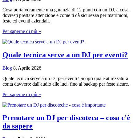
del
marchio
Cosa porta veramente una garanzia di 12 punti con un DJ, a cosa
dovresti prestare attenzione e come ti dà sicurezza per matrimoni,
feste ed eventi aziendali.
Garanzia
Per saperne di più »
a
12
punti
spiegata
Quale tecnica serve a un DJ per eventi?
dal
DJ
Blog
8. Aprile 2026
Quale tecnica serve a un DJ per eventi? Scopri quale attrezzatura
conta davvero: dall'audio alle luci, fino al backup per feste sicure.
Quale
Per saperne di più »
tecnica
serve
a
un
Prenotare un DJ per discoteca – cosa c'è
DJ
da sapere
per
eventi?