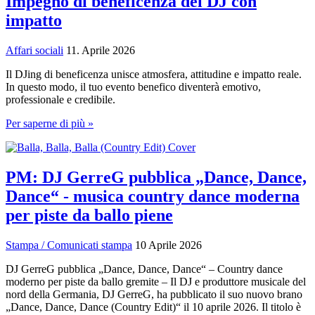
Impegno di beneficenza del DJ con
cosa
impatto
è
meglio?
Affari sociali
11. Aprile 2026
Il DJing di beneficenza unisce atmosfera, attitudine e impatto reale.
In questo modo, il tuo evento benefico diventerà emotivo,
professionale e credibile.
Impegno
Per saperne di più »
di
beneficenza
del
DJ
PM: DJ GerreG pubblica „Dance, Dance,
con
Dance“ - musica country dance moderna
impatto
per piste da ballo piene
Stampa / Comunicati stampa
10 Aprile 2026
DJ GerreG pubblica „Dance, Dance, Dance“ – Country dance
moderno per piste da ballo gremite – Il DJ e produttore musicale del
nord della Germania, DJ GerreG, ha pubblicato il suo nuovo brano
„Dance, Dance, Dance (Country Edit)“ il 10 aprile 2026. Il titolo è