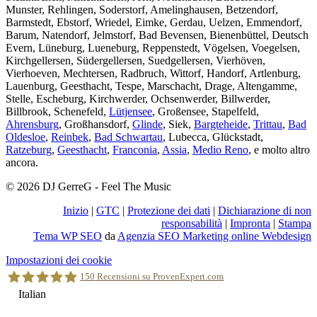
Munster, Rehlingen, Soderstorf, Amelinghausen, Betzendorf,
Barmstedt, Ebstorf, Wriedel, Eimke, Gerdau, Uelzen, Emmendorf,
Barum, Natendorf, Jelmstorf, Bad Bevensen, Bienenbüttel, Deutsch
Evern, Lüneburg, Lueneburg, Reppenstedt, Vögelsen, Voegelsen,
Kirchgellersen, Südergellersen, Suedgellersen, Vierhöven,
Vierhoeven, Mechtersen, Radbruch, Wittorf, Handorf, Artlenburg,
Lauenburg, Geesthacht, Tespe, Marschacht, Drage, Altengamme,
Stelle, Escheburg, Kirchwerder, Ochsenwerder, Billwerder,
Billbrook, Schenefeld,
Lütjensee
, Großensee, Stapelfeld,
Ahrensburg
, Großhansdorf,
Glinde
, Siek,
Bargteheide
,
Trittau
,
Bad
Oldesloe
,
Reinbek
,
Bad Schwartau
, Lubecca, Glückstadt,
Ratzeburg
,
Geesthacht
,
Franconia
,
Assia
,
Medio Reno
, e molto altro
ancora.
© 2026 DJ GerreG - Feel The Music
Inizio
|
GTC
|
Protezione dei dati
|
Dichiarazione di non
responsabilità
|
Impronta
|
Stampa
Tema WP SEO
da
Agenzia SEO Marketing online Webdesign
Torna
Impostazioni dei cookie
in
150
Recensioni su ProvenExpert.com
alto
Italian