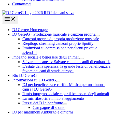
Contattateci
DJ Gerreg Homepage
DJ GerreG - Produzione musicale e canzoni proprie
Canzoni proprie di propria produzione musicale
Riepilogo streaming canzoni proprie Spotify
Produzioni su commissione per clienti privati e
aziendali
Impegno sociale e benessere degli animali
Salvare un cane 🐾 Salvare cani dai canili di euthanasi-
L'estate della speranza: la grande festa di beneficenza a
favore dei cani di strada europei
Bio DJ GerreG
Informazioni su DJ GerreG
DJ per beneficenza e carità - Musica per una buona
causa | DJ GerreG
Il mio impegno sociale e per il benessere degli animali
La mia filosofia e il mio atteggiamento
Prezzi dei DJ a confronto
Campagne di sconto
DJ per matrimoni Amburgo e dintorni