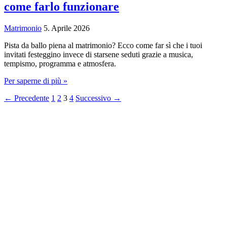
come farlo funzionare
la
pena?
Matrimonio
5. Aprile 2026
Pista da ballo piena al matrimonio? Ecco come far sì che i tuoi
invitati festeggino invece di starsene seduti grazie a musica,
tempismo, programma e atmosfera.
Pista
Per saperne di più »
da
←
Precedente
1
2
3
4
Successivo
→
ballo
piena
al
matrimonio:
ecco
come
farlo
funzionare