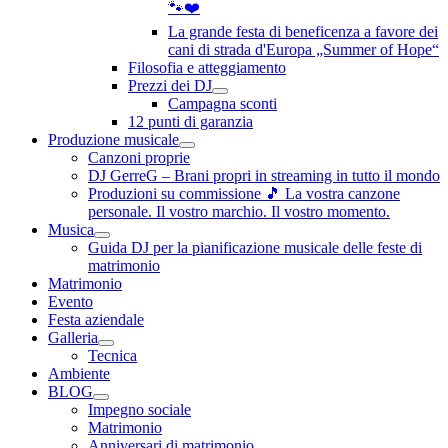
🐾❤️
La grande festa di beneficenza a favore dei
cani di strada d'Europa „Summer of Hope“
Filosofia e atteggiamento
Prezzi dei DJ
Campagna sconti
12 punti di garanzia
Produzione musicale
Canzoni proprie
DJ GerreG – Brani propri in streaming in tutto il mondo
Produzioni su commissione 🎵 La vostra canzone
personale. Il vostro marchio. Il vostro momento.
Musica
Guida DJ per la pianificazione musicale delle feste di
matrimonio
Matrimonio
Evento
Festa aziendale
Galleria
Tecnica
Ambiente
BLOG
Impegno sociale
Matrimonio
Anniversari di matrimonio