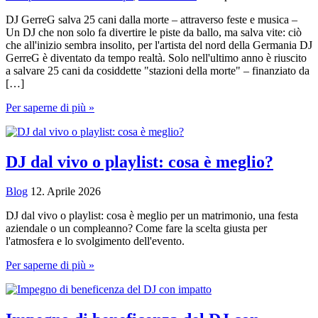
DJ GerreG salva 25 cani dalla morte – attraverso feste e musica –
Un DJ che non solo fa divertire le piste da ballo, ma salva vite: ciò
che all'inizio sembra insolito, per l'artista del nord della Germania DJ
GerreG è diventato da tempo realtà. Solo nell'ultimo anno è riuscito
a salvare 25 cani da cosiddette "stazioni della morte" – finanziato da
[…]
Il
Per saperne di più »
DJ
GerreG
salva
25
DJ dal vivo o playlist: cosa è meglio?
cani
dalla
Blog
12. Aprile 2026
morte
–
DJ dal vivo o playlist: cosa è meglio per un matrimonio, una festa
con
aziendale o un compleanno? Come fare la scelta giusta per
feste
l'atmosfera e lo svolgimento dell'evento.
e
musica
DJ
Per saperne di più »
dal
vivo
o
playlist: