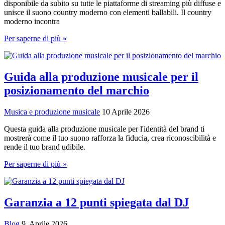
disponibile da subito su tutte le piattaforme di streaming più diffuse e
unisce il suono country moderno con elementi ballabili. Il country
moderno incontra
PM:
Per saperne di più »
DJ
GerreG
pubblica
„Dance,
Guida alla produzione musicale per il
Dance,
posizionamento del marchio
Dance“
-
musica
Musica e produzione musicale
10 Aprile 2026
country
dance
Questa guida alla produzione musicale per l'identità del brand ti
moderna
mostrerà come il tuo suono rafforza la fiducia, crea riconoscibilità e
per
rende il tuo brand udibile.
piste
Guida
Per saperne di più »
da
alla
ballo
produzione
piene
musicale
per
Garanzia a 12 punti spiegata dal DJ
il
posizionamento
Blog
9. Aprile 2026