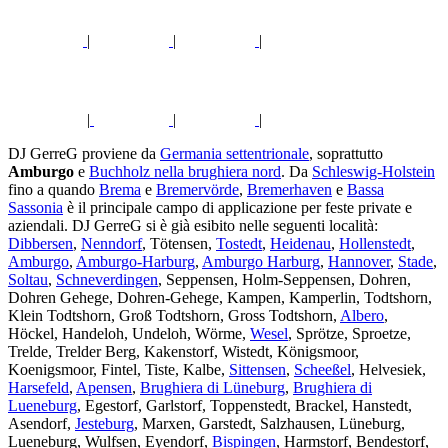
|
|
|
|
|
|
DJ GerreG proviene da
Germania settentrionale
, soprattutto
Amburgo
e
Buchholz nella brughiera nord
. Da
Schleswig-Holstein
fino a quando
Brema
e
Bremervörde
,
Bremerhaven
e
Bassa
Sassonia
è il principale campo di applicazione per feste private e
aziendali. DJ GerreG si è già esibito nelle seguenti località:
Dibbersen
,
Nenndorf
, Tötensen,
Tostedt
,
Heidenau
,
Hollenstedt
,
Amburgo
,
Amburgo-Harburg
,
Amburgo Harburg
,
Hannover
,
Stade
,
Soltau
,
Schneverdingen
, Seppensen, Holm-Seppensen, Dohren,
Dohren Gehege, Dohren-Gehege, Kampen, Kamperlin, Todtshorn,
Klein Todtshorn, Groß Todtshorn, Gross Todtshorn,
Albero
,
Höckel, Handeloh, Undeloh, Wörme,
Wesel
, Sprötze, Sproetze,
Trelde, Trelder Berg, Kakenstorf, Wistedt, Königsmoor,
Koenigsmoor, Fintel, Tiste, Kalbe,
Sittensen
,
Scheeßel
, Helvesiek,
Harsefeld
,
Apensen
,
Brughiera di Lüneburg
,
Brughiera di
Lueneburg
, Egestorf, Garlstorf, Toppenstedt, Brackel, Hanstedt,
Asendorf,
Jesteburg
, Marxen, Garstedt, Salzhausen, Lüneburg,
Lueneburg, Wulfsen, Eyendorf,
Bispingen
, Harmstorf, Bendestorf,