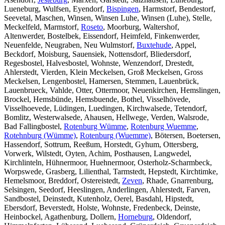
Lueneburg, Wulfsen, Eyendorf,
Bispingen
, Harmstorf, Bendestorf,
Seevetal, Maschen, Winsen, Winsen Luhe, Winsen (Luhe), Stelle,
Meckelfeld, Marmstorf,
Roseto
, Moorburg, Waltershof,
Altenwerder, Bostelbek, Eissendorf, Heimfeld, Finkenwerder,
Neuenfelde, Neugraben, Neu Wulmstorf,
Buxtehude
, Appel,
Beckdorf, Moisburg, Sauensiek, Nottensdorf, Bliedersdorf,
Regesbostel, Halvesbostel, Wohnste, Wenzendorf, Drestedt,
Ahlerstedt, Vierden, Klein Meckelsen, Groß Meckelsen, Gross
Meckelsen, Lengenbostel, Hamersen, Stemmen, Lauenbrück,
Lauenbrueck, Vahlde, Otter, Ottermoor, Neuenkirchen, Hemslingen,
Brockel, Hemsbünde, Hemsbuende, Bothel, Visselhövede,
Visselhoevede, Lüdingen, Luedingen, Kirchwalsede, Tetendorf,
Bomlitz, Westerwalsede, Ahausen, Hellwege, Verden, Walsrode,
Bad Fallingbostel,
Rotenburg Wümme
,
Rotenburg Wuemme
,
Rotehnburg (Wümme)
,
Rotenburg (Wuemme)
, Bötersen, Boetersen,
Hassendorf, Sottrum, Reeßum, Horstedt, Gyhum, Ottersberg,
Vorwerk, Wilstedt, Oyten, Achim, Posthausen, Langwedel,
Kirchlinteln, Hühnermoor, Huehnermoor, Osterholz-Scharmbeck,
Worpswede, Grasberg, Lilienthal, Tarmstedt, Hepstedt, Kirchtimke,
Hemelsmoor, Breddorf, Ostereistedt,
Zeven
, Rhade, Gnarrenburg,
Selsingen, Seedorf, Heeslingen, Anderlingen, Ahlerstedt, Farven,
Sandbostel, Deinstedt, Kutenholz, Oerel, Basdahl, Hipstedt,
Ebersdorf, Beverstedt, Holste, Wohnste, Fredenbeck, Deinste,
Heinbockel, Agathenburg, Dollern,
Horneburg
, Oldendorf,