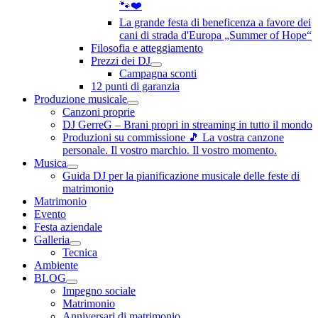
🐾❤️
La grande festa di beneficenza a favore dei
cani di strada d'Europa „Summer of Hope“
Filosofia e atteggiamento
Prezzi dei DJ
Campagna sconti
12 punti di garanzia
Produzione musicale
Canzoni proprie
DJ GerreG – Brani propri in streaming in tutto il mondo
Produzioni su commissione 🎵 La vostra canzone
personale. Il vostro marchio. Il vostro momento.
Musica
Guida DJ per la pianificazione musicale delle feste di
matrimonio
Matrimonio
Evento
Festa aziendale
Galleria
Tecnica
Ambiente
BLOG
Impegno sociale
Matrimonio
Anniversari di matrimonio