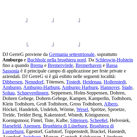
|
|
|
|
|
|
DJ GerreG proviene da
Germania settentrionale
, soprattutto
Amburgo
e
Buchholz nella brughiera nord
. Da
Schleswig-Holstein
fino a quando
Brema
e
Bremervörde
,
Bremerhaven
e
Bassa
Sassonia
è il principale campo di applicazione per feste private e
aziendali. DJ GerreG si è già esibito nelle seguenti località:
Dibbersen
,
Nenndorf
, Tötensen,
Tostedt
,
Heidenau
,
Hollenstedt
,
Amburgo
,
Amburgo-Harburg
,
Amburgo Harburg
,
Hannover
,
Stade
,
Soltau
,
Schneverdingen
, Seppensen, Holm-Seppensen, Dohren,
Dohren Gehege, Dohren-Gehege, Kampen, Kamperlin, Todtshorn,
Klein Todtshorn, Groß Todtshorn, Gross Todtshorn,
Albero
,
Höckel, Handeloh, Undeloh, Wörme,
Wesel
, Sprötze, Sproetze,
Trelde, Trelder Berg, Kakenstorf, Wistedt, Königsmoor,
Koenigsmoor, Fintel, Tiste, Kalbe,
Sittensen
,
Scheeßel
, Helvesiek,
Harsefeld
,
Apensen
,
Brughiera di Lüneburg
,
Brughiera di
Lueneburg
, Egestorf, Garlstorf, Toppenstedt, Brackel, Hanstedt,
Asendorf,
Jesteburg
, Marxen, Garstedt, Salzhausen, Lüneburg,