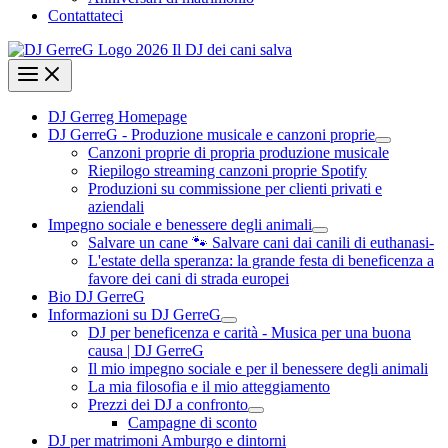
Contattateci
DJ Gerreg Homepage
DJ GerreG - Produzione musicale e canzoni proprie
Canzoni proprie di propria produzione musicale
Riepilogo streaming canzoni proprie Spotify
Produzioni su commissione per clienti privati e
aziendali
Impegno sociale e benessere degli animali
Salvare un cane 🐾 Salvare cani dai canili di euthanasi-
L'estate della speranza: la grande festa di beneficenza a
favore dei cani di strada europei
Bio DJ GerreG
Informazioni su DJ GerreG
DJ per beneficenza e carità - Musica per una buona
causa | DJ GerreG
Il mio impegno sociale e per il benessere degli animali
La mia filosofia e il mio atteggiamento
Prezzi dei DJ a confronto
Campagne di sconto
DJ per matrimoni Amburgo e dintorni