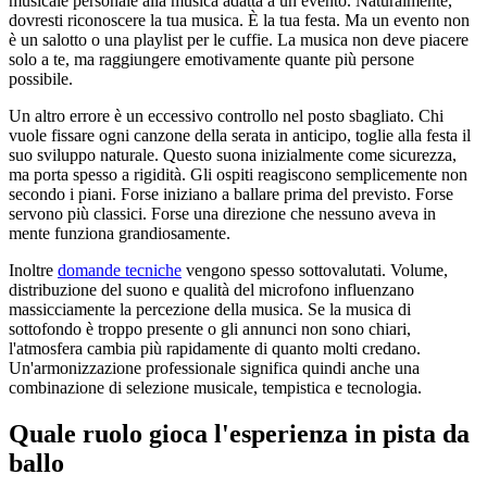
musicale personale alla musica adatta a un evento. Naturalmente,
dovresti riconoscere la tua musica. È la tua festa. Ma un evento non
è un salotto o una playlist per le cuffie. La musica non deve piacere
solo a te, ma raggiungere emotivamente quante più persone
possibile.
Un altro errore è un eccessivo controllo nel posto sbagliato. Chi
vuole fissare ogni canzone della serata in anticipo, toglie alla festa il
suo sviluppo naturale. Questo suona inizialmente come sicurezza,
ma porta spesso a rigidità. Gli ospiti reagiscono semplicemente non
secondo i piani. Forse iniziano a ballare prima del previsto. Forse
servono più classici. Forse una direzione che nessuno aveva in
mente funziona grandiosamente.
Inoltre
domande tecniche
vengono spesso sottovalutati. Volume,
distribuzione del suono e qualità del microfono influenzano
massicciamente la percezione della musica. Se la musica di
sottofondo è troppo presente o gli annunci non sono chiari,
l'atmosfera cambia più rapidamente di quanto molti credano.
Un'armonizzazione professionale significa quindi anche una
combinazione di selezione musicale, tempistica e tecnologia.
Quale ruolo gioca l'esperienza in pista da
ballo