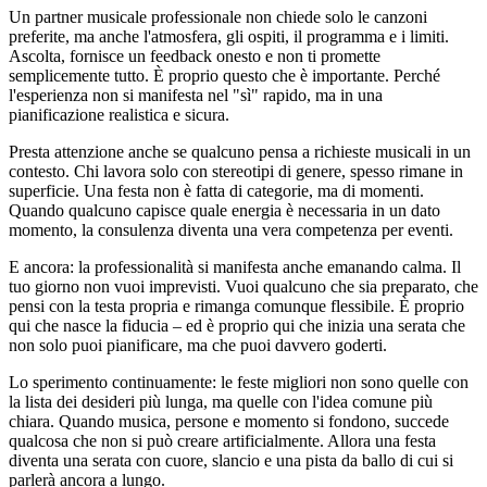
Un partner musicale professionale non chiede solo le canzoni
preferite, ma anche l'atmosfera, gli ospiti, il programma e i limiti.
Ascolta, fornisce un feedback onesto e non ti promette
semplicemente tutto. È proprio questo che è importante. Perché
l'esperienza non si manifesta nel "sì" rapido, ma in una
pianificazione realistica e sicura.
Presta attenzione anche se qualcuno pensa a richieste musicali in un
contesto. Chi lavora solo con stereotipi di genere, spesso rimane in
superficie. Una festa non è fatta di categorie, ma di momenti.
Quando qualcuno capisce quale energia è necessaria in un dato
momento, la consulenza diventa una vera competenza per eventi.
E ancora: la professionalità si manifesta anche emanando calma. Il
tuo giorno non vuoi imprevisti. Vuoi qualcuno che sia preparato, che
pensi con la testa propria e rimanga comunque flessibile. È proprio
qui che nasce la fiducia – ed è proprio qui che inizia una serata che
non solo puoi pianificare, ma che puoi davvero goderti.
Lo sperimento continuamente: le feste migliori non sono quelle con
la lista dei desideri più lunga, ma quelle con l'idea comune più
chiara. Quando musica, persone e momento si fondono, succede
qualcosa che non si può creare artificialmente. Allora una festa
diventa una serata con cuore, slancio e una pista da ballo di cui si
parlerà ancora a lungo.