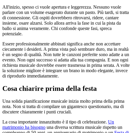
All'inizio, spesso ci vuole apertura e leggerezza. Nessuno vuole
parlare con un volume esagerato durante un pasto. Più tardi, si tratta
di connessione. Gli ospiti dovrebbero ritrovarsi, ridere, cantare
insieme, osare alzarsi. Solo allora arriva la fase in cui la pista da
ballo si anima veramente. Chi confonde queste fasi, spreca
potenziale.
Essere professionalmente abbinati significa anche non accettare
ciecamente i desideri. A prima vista può sembrare duro, ma in realtà
è un segno di qualità. Non tutte le canzoni preferite sono adatte a un
evento. Non ogni successo si adatta alla tua compagnia. E non ogni
richiesta musicale dovrebbe essere trasmessa in prima serata. A volte
la soluzione migliore è integrare un brano in modo elegante, invece
di riprodurlo immediatamente.
Cosa chiarire prima della festa
Una solida pianificazione musicale inizia molto prima della prima
nota. Non si tratta di compilare un gigantesco questionario, ma di
discutere chiaramente i punti cruciali.
La cosa importante innanzitutto è il tipo di celebrazione.
Un
matrimonio ha bisogno
una diversa scrittura musicale rispetto un
compleanno di 50 anni, un anniversario di matrimonio o un
Festa di