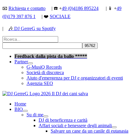
Vai
📧
Richiesta e contatto
| ☎️ +
49 (0)4186 895224
| 📱 +
49
al
(0)179 397 876 1
| ❤️
SOCIALE
contenuto
|
🎶
DJ GerreG su Spotify
Cerca:
Cerca
Feedback dalla pista da ballo *****
Partner
G-MusiQ Records
Società di discoteca
Aiuto d'emergenza per DJ e organizzatori di eventi
Agenzia SEO
Home
BIO
Su di me
DJ di beneficenza e carità
Affari sociali e benessere degli animali
Salvare un cane da un canile di eutanasia