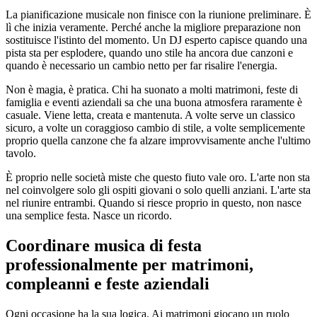
La pianificazione musicale non finisce con la riunione preliminare. È
lì che inizia veramente. Perché anche la migliore preparazione non
sostituisce l'istinto del momento. Un DJ esperto capisce quando una
pista sta per esplodere, quando uno stile ha ancora due canzoni e
quando è necessario un cambio netto per far risalire l'energia.
Non è magia, è pratica. Chi ha suonato a molti matrimoni, feste di
famiglia e eventi aziendali sa che una buona atmosfera raramente è
casuale. Viene letta, creata e mantenuta. A volte serve un classico
sicuro, a volte un coraggioso cambio di stile, a volte semplicemente
proprio quella canzone che fa alzare improvvisamente anche l'ultimo
tavolo.
È proprio nelle società miste che questo fiuto vale oro. L'arte non sta
nel coinvolgere solo gli ospiti giovani o solo quelli anziani. L'arte sta
nel riunire entrambi. Quando si riesce proprio in questo, non nasce
una semplice festa. Nasce un ricordo.
Coordinare musica di festa
professionalmente per matrimoni,
compleanni e feste aziendali
Ogni occasione ha la sua logica. Ai matrimoni giocano un ruolo