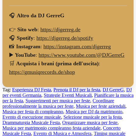
🎧
Altro da DJ GerreG
👉
Sito web
:
https://djgerreg.de
🎧
Spotify
:
https://djgerreg.de/spotify
📸
Instagram
:
https://instagram.com/djgerreg
▶️
YouTube
:
https://www.youtube.com/@DJGerreG
🛒
Acquista i brani (prima dell'uscita)
:
https://gmusiqrecords.de/shop
Tag:
Esperienza DJ Festa
,
Prenota il DJ per la festa
,
DJ GerreG
,
DJ
per eventi Germania
,
Strategie Eventi Musicali
,
Pianificare la musica
per la festa
,
Suggerimenti per musica per feste
,
Coordinare
professionalmente la musica per feste
,
Musica per feste aziendali
,
Musica per festa di compleanno
,
Musica per DJ da matrimonio
,
Evento di esecuzione musicale
,
Selezione musicale per la festa
,
Drammaturgia Musicale Festa
,
Organizzare musica per feste
,
Musica per matrimonio compleanno festa aziendale
,
Concerto
Musicale Festa
,
Evento di Musica e Atmosfera
,
Timing musicale