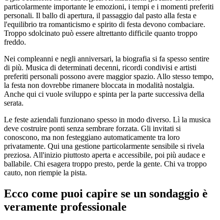
particolarmente importante le emozioni, i tempi e i momenti preferiti
personali. Il ballo di apertura, il passaggio dal pasto alla festa e
l'equilibrio tra romanticismo e spirito di festa devono combaciare.
Troppo sdolcinato può essere altrettanto difficile quanto troppo
freddo.
Nei compleanni e negli anniversari, la biografia si fa spesso sentire
di più. Musica di determinati decenni, ricordi condivisi e artisti
preferiti personali possono avere maggior spazio. Allo stesso tempo,
la festa non dovrebbe rimanere bloccata in modalità nostalgia.
Anche qui ci vuole sviluppo e spinta per la parte successiva della
serata.
Le feste aziendali funzionano spesso in modo diverso. Lì la musica
deve costruire ponti senza sembrare forzata. Gli invitati si
conoscono, ma non festeggiano automaticamente tra loro
privatamente. Qui una gestione particolarmente sensibile si rivela
preziosa. All'inizio piuttosto aperta e accessibile, poi più audace e
ballabile. Chi esagera troppo presto, perde la gente. Chi va troppo
cauto, non riempie la pista.
Ecco come puoi capire se un sondaggio è
veramente professionale