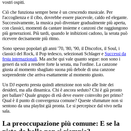
vostri ospiti.
Ciò che funziona sempre bene è un crescendo musicale. Per
l'accoglienza e il cibo, dovrebbe essere piacevole, caldo ed elegante.
Successivamente, la musica può diventare gradualmente più aperta,
con classici, momenti da cantare insieme e canzoni che raggiungono
più generazioni. Più tardi, quando le inibizioni cadono, la serata può
ricevere decisamente più ritmo.
Sono spesso popolari gli anni '70, '80, '90, il Discofox, il Soul, i
classici del Rock, il Pop tedesco, selezionati Schlager e
Successi da
festa internazionali
. Ma anche qui vale quanto segue: non sono i
generi da soli a rendere forte la serata, ma l'ordine. La canzone
giusta al momento sbagliato suona più debole di una canzone
sorprendente che arriva esattamente al momento giusto.
Un DJ esperto presta quindi attenzione non solo alle liste dei
desideri, ma alla dinamica. Chi è ancora seduto? Chi è già pronto
per ballare? Quale gruppo di età deve essere coinvolto per primo?
Qual è il punto di convergenza comune? Queste sfumature non si
sentono da una playlist già pronta. Le si percepisce dal vivo nella
sala.
La preoccupazione più comune: E se la