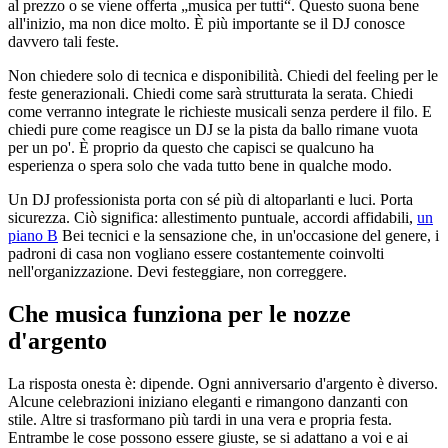
al prezzo o se viene offerta „musica per tutti“. Questo suona bene
all'inizio, ma non dice molto. È più importante se il DJ conosce
davvero tali feste.
Non chiedere solo di tecnica e disponibilità. Chiedi del feeling per le
feste generazionali. Chiedi come sarà strutturata la serata. Chiedi
come verranno integrate le richieste musicali senza perdere il filo. E
chiedi pure come reagisce un DJ se la pista da ballo rimane vuota
per un po'. È proprio da questo che capisci se qualcuno ha
esperienza o spera solo che vada tutto bene in qualche modo.
Un DJ professionista porta con sé più di altoparlanti e luci. Porta
sicurezza. Ciò significa: allestimento puntuale, accordi affidabili,
un
piano B
Bei tecnici e la sensazione che, in un'occasione del genere, i
padroni di casa non vogliano essere costantemente coinvolti
nell'organizzazione. Devi festeggiare, non correggere.
Che musica funziona per le nozze
d'argento
La risposta onesta è: dipende. Ogni anniversario d'argento è diverso.
Alcune celebrazioni iniziano eleganti e rimangono danzanti con
stile. Altre si trasformano più tardi in una vera e propria festa.
Entrambe le cose possono essere giuste, se si adattano a voi e ai