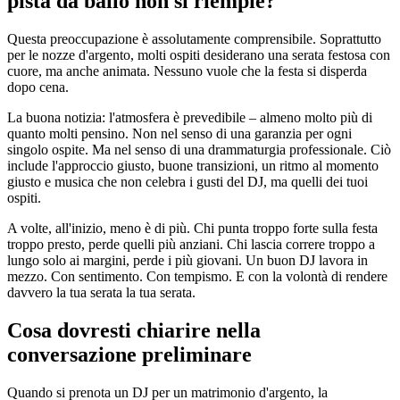
pista da ballo non si riempie?
Questa preoccupazione è assolutamente comprensibile. Soprattutto
per le nozze d'argento, molti ospiti desiderano una serata festosa con
cuore, ma anche animata. Nessuno vuole che la festa si disperda
dopo cena.
La buona notizia: l'atmosfera è prevedibile – almeno molto più di
quanto molti pensino. Non nel senso di una garanzia per ogni
singolo ospite. Ma nel senso di una drammaturgia professionale. Ciò
include l'approccio giusto, buone transizioni, un ritmo al momento
giusto e musica che non celebra i gusti del DJ, ma quelli dei tuoi
ospiti.
A volte, all'inizio, meno è di più. Chi punta troppo forte sulla festa
troppo presto, perde quelli più anziani. Chi lascia correre troppo a
lungo solo ai margini, perde i più giovani. Un buon DJ lavora in
mezzo. Con sentimento. Con tempismo. E con la volontà di rendere
davvero la tua serata la tua serata.
Cosa dovresti chiarire nella
conversazione preliminare
Quando si prenota un DJ per un matrimonio d'argento, la