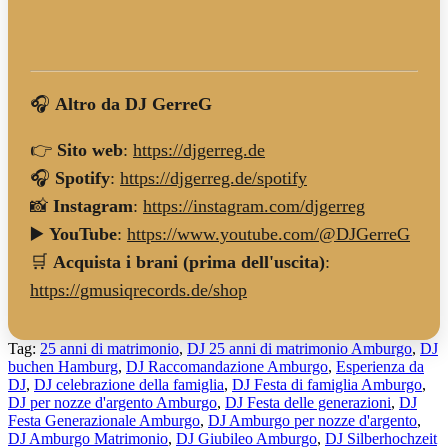
🎧
Altro da DJ GerreG
👉
Sito web
:
https://djgerreg.de
🎧
Spotify
:
https://djgerreg.de/spotify
📸
Instagram
:
https://instagram.com/djgerreg
▶️
YouTube
:
https://www.youtube.com/@DJGerreG
🛒
Acquista i brani (prima dell'uscita)
:
https://gmusiqrecords.de/shop
Tag:
25 anni di matrimonio
,
DJ 25 anni di matrimonio Amburgo
,
DJ
buchen Hamburg
,
DJ Raccomandazione Amburgo
,
Esperienza da
DJ
,
DJ celebrazione della famiglia
,
DJ Festa di famiglia Amburgo
,
DJ per nozze d'argento Amburgo
,
DJ Festa delle generazioni
,
DJ
Festa Generazionale Amburgo
,
DJ Amburgo per nozze d'argento
,
DJ Amburgo Matrimonio
,
DJ Giubileo Amburgo
,
DJ Silberhochzeit