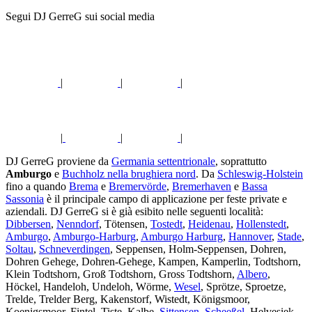
Segui DJ GerreG sui social media
|
|
|
|
|
|
DJ GerreG proviene da
Germania settentrionale
, soprattutto
Amburgo
e
Buchholz nella brughiera nord
. Da
Schleswig-Holstein
fino a quando
Brema
e
Bremervörde
,
Bremerhaven
e
Bassa
Sassonia
è il principale campo di applicazione per feste private e
aziendali. DJ GerreG si è già esibito nelle seguenti località:
Dibbersen
,
Nenndorf
, Tötensen,
Tostedt
,
Heidenau
,
Hollenstedt
,
Amburgo
,
Amburgo-Harburg
,
Amburgo Harburg
,
Hannover
,
Stade
,
Soltau
,
Schneverdingen
, Seppensen, Holm-Seppensen, Dohren,
Dohren Gehege, Dohren-Gehege, Kampen, Kamperlin, Todtshorn,
Klein Todtshorn, Groß Todtshorn, Gross Todtshorn,
Albero
,
Höckel, Handeloh, Undeloh, Wörme,
Wesel
, Sprötze, Sproetze,
Trelde, Trelder Berg, Kakenstorf, Wistedt, Königsmoor,
Koenigsmoor, Fintel, Tiste, Kalbe,
Sittensen
,
Scheeßel
, Helvesiek,