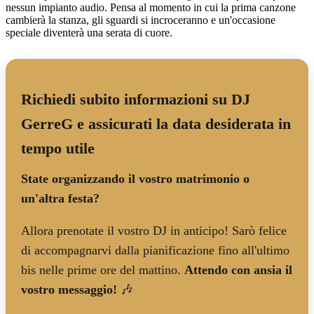
nessun impianto audio. Pensa al momento in cui la prima canzone
cambierà la stanza, gli sguardi si incroceranno e un'occasione
speciale diventerà una serata di cuore.
Richiedi subito informazioni su DJ
GerreG e assicurati la data desiderata in
tempo utile
State organizzando il vostro matrimonio o
un'altra festa?
Allora prenotate il vostro DJ in anticipo! Sarò felice
di accompagnarvi dalla pianificazione fino all'ultimo
bis nelle prime ore del mattino.
Attendo con ansia il
vostro messaggio!
🎶