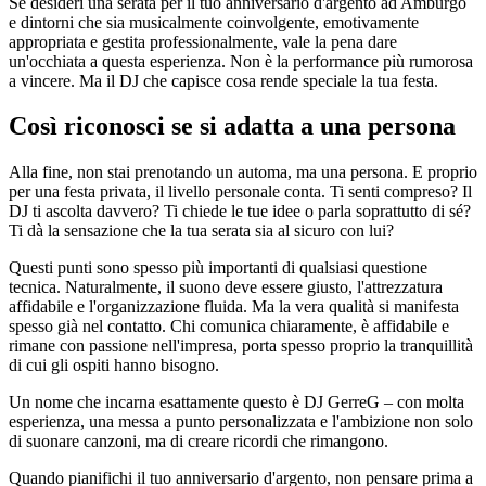
Se desideri una serata per il tuo anniversario d'argento ad Amburgo
e dintorni che sia musicalmente coinvolgente, emotivamente
appropriata e gestita professionalmente, vale la pena dare
un'occhiata a questa esperienza. Non è la performance più rumorosa
a vincere. Ma il DJ che capisce cosa rende speciale la tua festa.
Così riconosci se si adatta a una persona
Alla fine, non stai prenotando un automa, ma una persona. E proprio
per una festa privata, il livello personale conta. Ti senti compreso? Il
DJ ti ascolta davvero? Ti chiede le tue idee o parla soprattutto di sé?
Ti dà la sensazione che la tua serata sia al sicuro con lui?
Questi punti sono spesso più importanti di qualsiasi questione
tecnica. Naturalmente, il suono deve essere giusto, l'attrezzatura
affidabile e l'organizzazione fluida. Ma la vera qualità si manifesta
spesso già nel contatto. Chi comunica chiaramente, è affidabile e
rimane con passione nell'impresa, porta spesso proprio la tranquillità
di cui gli ospiti hanno bisogno.
Un nome che incarna esattamente questo è DJ GerreG – con molta
esperienza, una messa a punto personalizzata e l'ambizione non solo
di suonare canzoni, ma di creare ricordi che rimangono.
Quando pianifichi il tuo anniversario d'argento, non pensare prima a