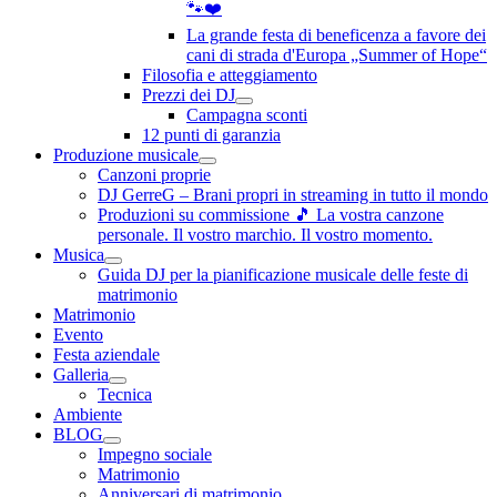
🐾❤️
La grande festa di beneficenza a favore dei
cani di strada d'Europa „Summer of Hope“
Filosofia e atteggiamento
Prezzi dei DJ
Campagna sconti
12 punti di garanzia
Produzione musicale
Canzoni proprie
DJ GerreG – Brani propri in streaming in tutto il mondo
Produzioni su commissione 🎵 La vostra canzone
personale. Il vostro marchio. Il vostro momento.
Musica
Guida DJ per la pianificazione musicale delle feste di
matrimonio
Matrimonio
Evento
Festa aziendale
Galleria
Tecnica
Ambiente
BLOG
Impegno sociale
Matrimonio
Anniversari di matrimonio