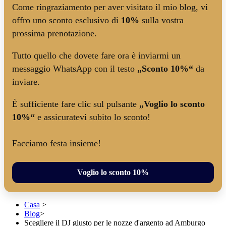
Come ringraziamento per aver visitato il mio blog, vi
offro uno sconto esclusivo di
10%
sulla vostra
prossima prenotazione.
Tutto quello che dovete fare ora è inviarmi un
messaggio WhatsApp con il testo
„Sconto 10%“
da
inviare.
È sufficiente fare clic sul pulsante
„Voglio lo sconto
10%“
e assicuratevi subito lo sconto!
Facciamo festa insieme!
Voglio lo sconto 10%
Casa
>
Blog
>
Scegliere il DJ giusto per le nozze d'argento ad Amburgo