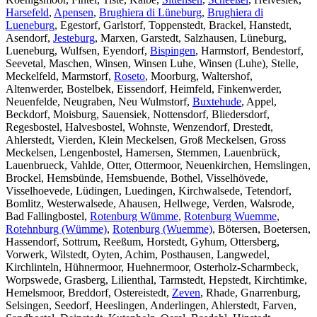
Harsefeld
,
Apensen
,
Brughiera di Lüneburg
,
Brughiera di
Lueneburg
, Egestorf, Garlstorf, Toppenstedt, Brackel, Hanstedt,
Asendorf,
Jesteburg
, Marxen, Garstedt, Salzhausen, Lüneburg,
Lueneburg, Wulfsen, Eyendorf,
Bispingen
, Harmstorf, Bendestorf,
Seevetal, Maschen, Winsen, Winsen Luhe, Winsen (Luhe), Stelle,
Meckelfeld, Marmstorf,
Roseto
, Moorburg, Waltershof,
Altenwerder, Bostelbek, Eissendorf, Heimfeld, Finkenwerder,
Neuenfelde, Neugraben, Neu Wulmstorf,
Buxtehude
, Appel,
Beckdorf, Moisburg, Sauensiek, Nottensdorf, Bliedersdorf,
Regesbostel, Halvesbostel, Wohnste, Wenzendorf, Drestedt,
Ahlerstedt, Vierden, Klein Meckelsen, Groß Meckelsen, Gross
Meckelsen, Lengenbostel, Hamersen, Stemmen, Lauenbrück,
Lauenbrueck, Vahlde, Otter, Ottermoor, Neuenkirchen, Hemslingen,
Brockel, Hemsbünde, Hemsbuende, Bothel, Visselhövede,
Visselhoevede, Lüdingen, Luedingen, Kirchwalsede, Tetendorf,
Bomlitz, Westerwalsede, Ahausen, Hellwege, Verden, Walsrode,
Bad Fallingbostel,
Rotenburg Wümme
,
Rotenburg Wuemme
,
Rotehnburg (Wümme)
,
Rotenburg (Wuemme)
, Bötersen, Boetersen,
Hassendorf, Sottrum, Reeßum, Horstedt, Gyhum, Ottersberg,
Vorwerk, Wilstedt, Oyten, Achim, Posthausen, Langwedel,
Kirchlinteln, Hühnermoor, Huehnermoor, Osterholz-Scharmbeck,
Worpswede, Grasberg, Lilienthal, Tarmstedt, Hepstedt, Kirchtimke,
Hemelsmoor, Breddorf, Ostereistedt,
Zeven
, Rhade, Gnarrenburg,
Selsingen, Seedorf, Heeslingen, Anderlingen, Ahlerstedt, Farven,