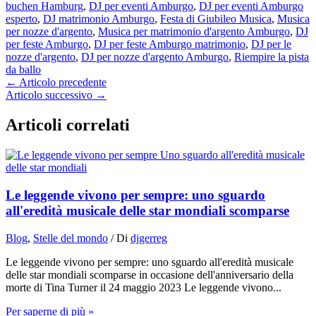
buchen Hamburg
,
DJ per eventi Amburgo
,
DJ per eventi Amburgo
esperto
,
DJ matrimonio Amburgo
,
Festa di Giubileo Musica
,
Musica
per nozze d'argento
,
Musica per matrimonio d'argento Amburgo
,
DJ
per feste Amburgo
,
DJ per feste Amburgo matrimonio
,
DJ per le
nozze d'argento
,
DJ per nozze d'argento Amburgo
,
Riempire la pista
da ballo
←
Articolo precedente
Articolo successivo
→
Articoli correlati
Le leggende vivono per sempre: uno sguardo
all'eredità musicale delle star mondiali scomparse
Blog
,
Stelle del mondo
/ Di
djgerreg
Le leggende vivono per sempre: uno sguardo all'eredità musicale
delle star mondiali scomparse in occasione dell'anniversario della
morte di Tina Turner il 24 maggio 2023 Le leggende vivono...
Per saperne di più »