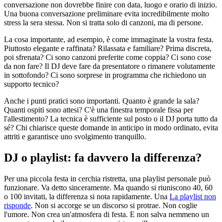
conversazione non dovrebbe finire con data, luogo e orario di inizio.
Una buona conversazione preliminare evita incredibilmente molto
stress la sera stessa. Non si tratta solo di canzoni, ma di persone.
La cosa importante, ad esempio, è come immaginate la vostra festa.
Piuttosto elegante e raffinata? Rilassata e familiare? Prima discreta,
poi sfrenata? Ci sono canzoni preferite come coppia? Ci sono cose
da non fare? Il DJ deve fare da presentatore o rimanere volutamente
in sottofondo? Ci sono sorprese in programma che richiedono un
supporto tecnico?
Anche i punti pratici sono importanti. Quanto è grande la sala?
Quanti ospiti sono attesi? C'è una finestra temporale fissa per
l'allestimento? La tecnica è sufficiente sul posto o il DJ porta tutto da
sé? Chi chiarisce queste domande in anticipo in modo ordinato, evita
attriti e garantisce uno svolgimento tranquillo.
DJ o playlist: fa davvero la differenza?
Per una piccola festa in cerchia ristretta, una playlist personale può
funzionare. Va detto sinceramente. Ma quando si riuniscono 40, 60
o 100 invitati, la differenza si nota rapidamente. Una
La playlist non
risponde
. Non si accorge se un discorso si protrae. Non coglie
l'umore. Non crea un'atmosfera di festa. E non salva nemmeno un