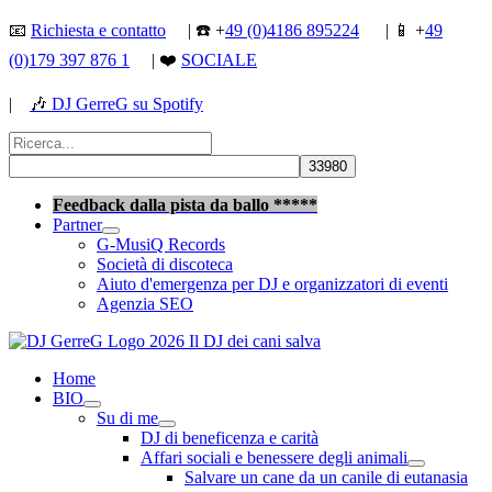
Vai
📧
Richiesta e contatto
| ☎️ +
49 (0)4186 895224
| 📱 +
49
al
(0)179 397 876 1
| ❤️
SOCIALE
contenuto
|
🎶
DJ GerreG su Spotify
Cerca:
Cerca
Feedback dalla pista da ballo *****
Partner
G-MusiQ Records
Società di discoteca
Aiuto d'emergenza per DJ e organizzatori di eventi
Agenzia SEO
Home
BIO
Su di me
DJ di beneficenza e carità
Affari sociali e benessere degli animali
Salvare un cane da un canile di eutanasia