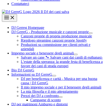
Contattateci
DJ Gerreg Homepage
DJ GerreG - Produzione musicale e canzoni proprie
Canzoni proprie di propria produzione musicale
Riepilogo streaming canzoni proprie Spotify
Produzioni su commissione per clienti privati e
aziendali
Impegno sociale e benessere degli animali
Salvare un cane 🐾 Salvare cani dai canili di euthanasi-
L'estate della speranza: la grande festa di beneficenza a
favore dei cani di strada europei
Bio DJ GerreG
Informazioni su DJ GerreG
DJ per beneficenza e carità - Musica per una buona
causa | DJ GerreG
Il mio impegno sociale e per il benessere degli animali
La mia filosofia e il mio atteggiamento
Prezzi dei DJ a confronto
Campagne di sconto
DJ per matrimoni Amburgo e dintorni