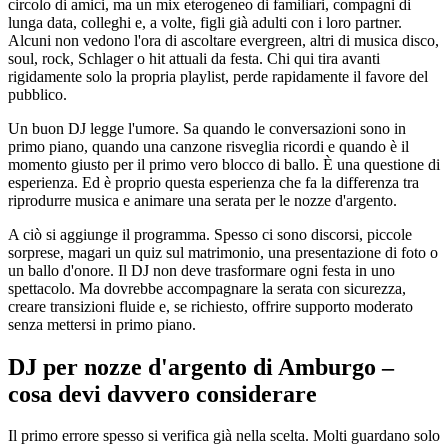
circolo di amici, ma un mix eterogeneo di familiari, compagni di
lunga data, colleghi e, a volte, figli già adulti con i loro partner.
Alcuni non vedono l'ora di ascoltare evergreen, altri di musica disco,
soul, rock, Schlager o hit attuali da festa. Chi qui tira avanti
rigidamente solo la propria playlist, perde rapidamente il favore del
pubblico.
Un buon DJ legge l'umore. Sa quando le conversazioni sono in
primo piano, quando una canzone risveglia ricordi e quando è il
momento giusto per il primo vero blocco di ballo. È una questione di
esperienza. Ed è proprio questa esperienza che fa la differenza tra
riprodurre musica e animare una serata per le nozze d'argento.
A ciò si aggiunge il programma. Spesso ci sono discorsi, piccole
sorprese, magari un quiz sul matrimonio, una presentazione di foto o
un ballo d'onore. Il DJ non deve trasformare ogni festa in uno
spettacolo. Ma dovrebbe accompagnare la serata con sicurezza,
creare transizioni fluide e, se richiesto, offrire supporto moderato
senza mettersi in primo piano.
DJ per nozze d'argento di Amburgo –
cosa devi davvero considerare
Il primo errore spesso si verifica già nella scelta. Molti guardano solo