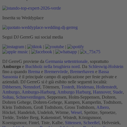
Inserita su Weddyplace
Segui DJ GerreG sui social media
|
|
|
|
|
|
DJ GerreG proviene da
Germania settentrionale
, soprattutto
Amburgo
e
Buchholz nella brughiera nord
. Da
Schleswig-Holstein
fino a quando
Brema
e
Bremervörde
,
Bremerhaven
e
Bassa
Sassonia
è il principale campo di applicazione per feste private e
aziendali. DJ GerreG si è già esibito nelle seguenti località:
Dibbersen
,
Nenndorf
, Tötensen,
Tostedt
,
Heidenau
,
Hollenstedt
,
Amburgo
,
Amburgo-Harburg
,
Amburgo Harburg
,
Hannover
,
Stade
,
Soltau
,
Schneverdingen
, Seppensen, Holm-Seppensen, Dohren,
Dohren Gehege, Dohren-Gehege, Kampen, Kamperlin, Todtshorn,
Klein Todtshorn, Groß Todtshorn, Gross Todtshorn,
Albero
,
Höckel, Handeloh, Undeloh, Wörme,
Wesel
, Sprötze, Sproetze,
Trelde, Trelder Berg, Kakenstorf, Wistedt, Königsmoor,
Koenigsmoor, Fintel, Tiste, Kalbe,
Sittensen
,
Scheeßel
, Helvesiek,