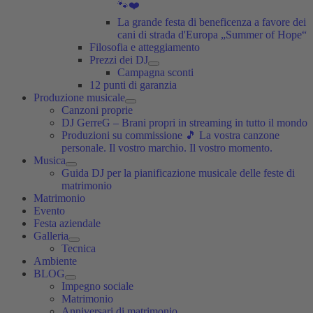
🐾❤️
La grande festa di beneficenza a favore dei
cani di strada d'Europa „Summer of Hope“
Filosofia e atteggiamento
Prezzi dei DJ
Campagna sconti
12 punti di garanzia
Produzione musicale
Canzoni proprie
DJ GerreG – Brani propri in streaming in tutto il mondo
Produzioni su commissione 🎵 La vostra canzone
personale. Il vostro marchio. Il vostro momento.
Musica
Guida DJ per la pianificazione musicale delle feste di
matrimonio
Matrimonio
Evento
Festa aziendale
Galleria
Tecnica
Ambiente
BLOG
Impegno sociale
Matrimonio
Anniversari di matrimonio