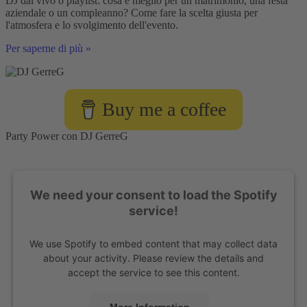
DJ dal vivo o playlist: cosa è meglio per un matrimonio, una festa
aziendale o un compleanno? Come fare la scelta giusta per
l'atmosfera e lo svolgimento dell'evento.
DJ
Per saperne di più »
dal
vivo
o
playlist:
Buy me a coffee
cosa
è
meglio?
Party Power con DJ GerreG
We need your consent to load the Spotify
service!
We use Spotify to embed content that may collect data
about your activity. Please review the details and
accept the service to see this content.
More Information