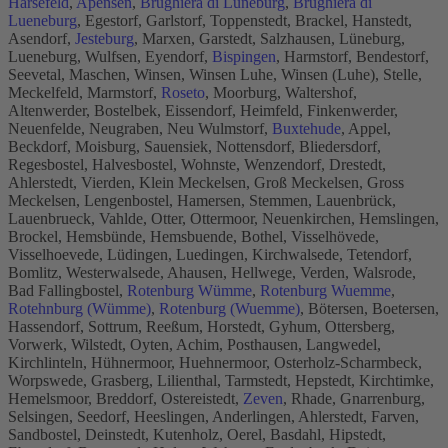
Harsefeld
,
Apensen
,
Brughiera di Lüneburg
,
Brughiera di
Lueneburg
, Egestorf, Garlstorf, Toppenstedt, Brackel, Hanstedt,
Asendorf,
Jesteburg
, Marxen, Garstedt, Salzhausen, Lüneburg,
Lueneburg, Wulfsen, Eyendorf,
Bispingen
, Harmstorf, Bendestorf,
Seevetal, Maschen, Winsen, Winsen Luhe, Winsen (Luhe), Stelle,
Meckelfeld, Marmstorf,
Roseto
, Moorburg, Waltershof,
Altenwerder, Bostelbek, Eissendorf, Heimfeld, Finkenwerder,
Neuenfelde, Neugraben, Neu Wulmstorf,
Buxtehude
, Appel,
Beckdorf, Moisburg, Sauensiek, Nottensdorf, Bliedersdorf,
Regesbostel, Halvesbostel, Wohnste, Wenzendorf, Drestedt,
Ahlerstedt, Vierden, Klein Meckelsen, Groß Meckelsen, Gross
Meckelsen, Lengenbostel, Hamersen, Stemmen, Lauenbrück,
Lauenbrueck, Vahlde, Otter, Ottermoor, Neuenkirchen, Hemslingen,
Brockel, Hemsbünde, Hemsbuende, Bothel, Visselhövede,
Visselhoevede, Lüdingen, Luedingen, Kirchwalsede, Tetendorf,
Bomlitz, Westerwalsede, Ahausen, Hellwege, Verden, Walsrode,
Bad Fallingbostel,
Rotenburg Wümme
,
Rotenburg Wuemme
,
Rotehnburg (Wümme)
,
Rotenburg (Wuemme)
, Bötersen, Boetersen,
Hassendorf, Sottrum, Reeßum, Horstedt, Gyhum, Ottersberg,
Vorwerk, Wilstedt, Oyten, Achim, Posthausen, Langwedel,
Kirchlinteln, Hühnermoor, Huehnermoor, Osterholz-Scharmbeck,
Worpswede, Grasberg, Lilienthal, Tarmstedt, Hepstedt, Kirchtimke,
Hemelsmoor, Breddorf, Ostereistedt,
Zeven
, Rhade, Gnarrenburg,
Selsingen, Seedorf, Heeslingen, Anderlingen, Ahlerstedt, Farven,
Sandbostel, Deinstedt, Kutenholz, Oerel, Basdahl, Hipstedt,