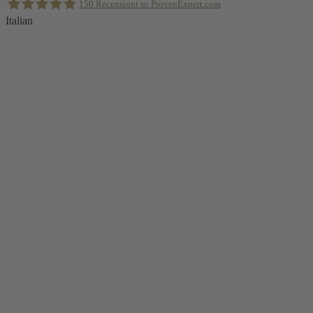
150
Recensioni su ProvenExpert.com
alto
Italian
Holger Korsten