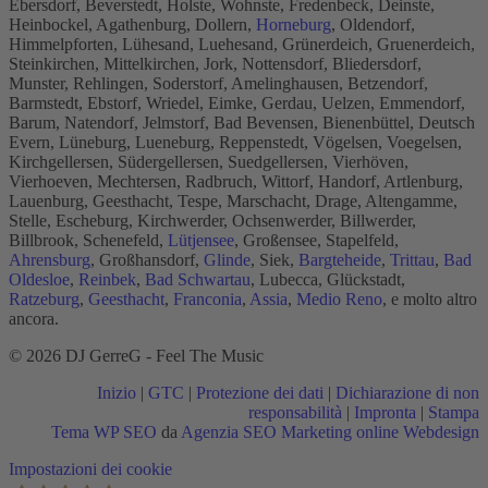
Ebersdorf, Beverstedt, Holste, Wohnste, Fredenbeck, Deinste,
Heinbockel, Agathenburg, Dollern,
Horneburg
, Oldendorf,
Himmelpforten, Lühesand, Luehesand, Grünerdeich, Gruenerdeich,
Steinkirchen, Mittelkirchen, Jork, Nottensdorf, Bliedersdorf,
Munster, Rehlingen, Soderstorf, Amelinghausen, Betzendorf,
Barmstedt, Ebstorf, Wriedel, Eimke, Gerdau, Uelzen, Emmendorf,
Barum, Natendorf, Jelmstorf, Bad Bevensen, Bienenbüttel, Deutsch
Evern, Lüneburg, Lueneburg, Reppenstedt, Vögelsen, Voegelsen,
Kirchgellersen, Südergellersen, Suedgellersen, Vierhöven,
Vierhoeven, Mechtersen, Radbruch, Wittorf, Handorf, Artlenburg,
Lauenburg, Geesthacht, Tespe, Marschacht, Drage, Altengamme,
Stelle, Escheburg, Kirchwerder, Ochsenwerder, Billwerder,
Billbrook, Schenefeld,
Lütjensee
, Großensee, Stapelfeld,
Ahrensburg
, Großhansdorf,
Glinde
, Siek,
Bargteheide
,
Trittau
,
Bad
Oldesloe
,
Reinbek
,
Bad Schwartau
, Lubecca, Glückstadt,
Ratzeburg
,
Geesthacht
,
Franconia
,
Assia
,
Medio Reno
, e molto altro
ancora.
© 2026 DJ GerreG - Feel The Music
Inizio
|
GTC
|
Protezione dei dati
|
Dichiarazione di non
responsabilità
|
Impronta
|
Stampa
Tema WP SEO
da
Agenzia SEO Marketing online Webdesign
Torna
Impostazioni dei cookie
in