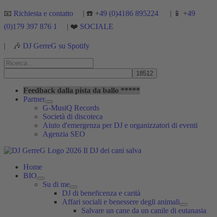
Vai
📧
Richiesta e contatto
| ☎️ +
49 (0)4186 895224
| 📱 +
49
al
(0)179 397 876 1
| ❤️
SOCIALE
contenuto
|
🎶
DJ GerreG su Spotify
Cerca:
Cerca
Feedback dalla pista da ballo *****
Partner
G-MusiQ Records
Società di discoteca
Aiuto d'emergenza per DJ e organizzatori di eventi
Agenzia SEO
Home
BIO
Su di me
DJ di beneficenza e carità
Affari sociali e benessere degli animali
Salvare un cane da un canile di eutanasia