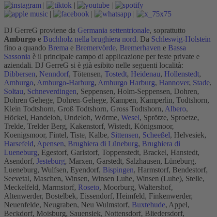
|
|
|
|
|
|
DJ GerreG proviene da
Germania settentrionale
, soprattutto
Amburgo
e
Buchholz nella brughiera nord
. Da
Schleswig-Holstein
fino a quando
Brema
e
Bremervörde
,
Bremerhaven
e
Bassa
Sassonia
è il principale campo di applicazione per feste private e
aziendali. DJ GerreG si è già esibito nelle seguenti località:
Dibbersen
,
Nenndorf
, Tötensen,
Tostedt
,
Heidenau
,
Hollenstedt
,
Amburgo
,
Amburgo-Harburg
,
Amburgo Harburg
,
Hannover
,
Stade
,
Soltau
,
Schneverdingen
, Seppensen, Holm-Seppensen, Dohren,
Dohren Gehege, Dohren-Gehege, Kampen, Kamperlin, Todtshorn,
Klein Todtshorn, Groß Todtshorn, Gross Todtshorn,
Albero
,
Höckel, Handeloh, Undeloh, Wörme,
Wesel
, Sprötze, Sproetze,
Trelde, Trelder Berg, Kakenstorf, Wistedt, Königsmoor,
Koenigsmoor, Fintel, Tiste, Kalbe,
Sittensen
,
Scheeßel
, Helvesiek,
Harsefeld
,
Apensen
,
Brughiera di Lüneburg
,
Brughiera di
Lueneburg
, Egestorf, Garlstorf, Toppenstedt, Brackel, Hanstedt,
Asendorf,
Jesteburg
, Marxen, Garstedt, Salzhausen, Lüneburg,
Lueneburg, Wulfsen, Eyendorf,
Bispingen
, Harmstorf, Bendestorf,
Seevetal, Maschen, Winsen, Winsen Luhe, Winsen (Luhe), Stelle,
Meckelfeld, Marmstorf,
Roseto
, Moorburg, Waltershof,
Altenwerder, Bostelbek, Eissendorf, Heimfeld, Finkenwerder,
Neuenfelde, Neugraben, Neu Wulmstorf,
Buxtehude
, Appel,
Beckdorf, Moisburg, Sauensiek, Nottensdorf, Bliedersdorf,