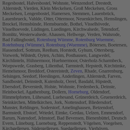
Regesbostel, Halvesbostel, Wohnste, Wenzendorf, Drestedt,
Ahlerstedt, Vierden, Klein Meckelsen, Groß Meckelsen, Gross
Meckelsen, Lengenbostel, Hamersen, Stemmen, Lauenbrück,
Lauenbrueck, Vahlde, Otter, Ottermoor, Neuenkirchen, Hemslingen,
Brockel, Hemsbünde, Hemsbuende, Bothel, Visselhövede,
Visselhoevede, Lüdingen, Luedingen, Kirchwalsede, Tetendorf,
Bomlitz, Westerwalsede, Ahausen, Hellwege, Verden, Walsrode,
Bad Fallingbostel,
Rotenburg Wümme
,
Rotenburg Wuemme
,
Rotehnburg (Wümme)
,
Rotenburg (Wuemme)
, Bötersen, Boetersen,
Hassendorf, Sottrum, Reeßum, Horstedt, Gyhum, Ottersberg,
Vorwerk, Wilstedt, Oyten, Achim, Posthausen, Langwedel,
Kirchlinteln, Hühnermoor, Huehnermoor, Osterholz-Scharmbeck,
Worpswede, Grasberg, Lilienthal, Tarmstedt, Hepstedt, Kirchtimke,
Hemelsmoor, Breddorf, Ostereistedt,
Zeven
, Rhade, Gnarrenburg,
Selsingen, Seedorf, Heeslingen, Anderlingen, Ahlerstedt, Farven,
Sandbostel, Deinstedt, Kutenholz, Oerel, Basdahl, Hipstedt,
Ebersdorf, Beverstedt, Holste, Wohnste, Fredenbeck, Deinste,
Heinbockel, Agathenburg, Dollern,
Horneburg
, Oldendorf,
Himmelpforten, Lühesand, Luehesand, Grünerdeich, Gruenerdeich,
Steinkirchen, Mittelkirchen, Jork, Nottensdorf, Bliedersdorf,
Munster, Rehlingen, Soderstorf, Amelinghausen, Betzendorf,
Barmstedt, Ebstorf, Wriedel, Eimke, Gerdau, Uelzen, Emmendorf,
Barum, Natendorf, Jelmstorf, Bad Bevensen, Bienenbüttel, Deutsch
Evern, Lüneburg, Lueneburg, Reppenstedt, Vögelsen, Voegelsen,
Kirchgellersen, Südergellersen, Suedgellersen, Vierhöven,