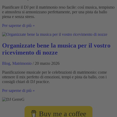
Pianificare il DJ per il matrimonio reso facile: così musica, tempismo
e atmosfera si armonizzano perfettamente, per una pista da ballo
piena e senza stress.
Pianificate
Per saperne di più »
il
programma
del
vostro
Organizzate bene la musica per il vostro
DJ
ricevimento di nozze
di
nozze
senza
Blog
,
Matrimonio
/ 20 marzo 2026
stress
Pianificazione musicale per le celebrazioni di matrimonio: come
ottenere il mix perfetto di emozioni, tempi e pista da ballo, con i
consigli chiari di DJ practice.
Organizzate
Per saperne di più »
bene
la
musica
per
Buy me a coffee
il