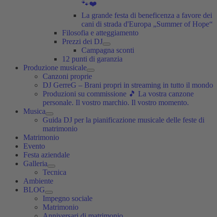
🐾❤️
La grande festa di beneficenza a favore dei
cani di strada d'Europa „Summer of Hope“
Filosofia e atteggiamento
Prezzi dei DJ
Campagna sconti
12 punti di garanzia
Produzione musicale
Canzoni proprie
DJ GerreG – Brani propri in streaming in tutto il mondo
Produzioni su commissione 🎵 La vostra canzone
personale. Il vostro marchio. Il vostro momento.
Musica
Guida DJ per la pianificazione musicale delle feste di
matrimonio
Matrimonio
Evento
Festa aziendale
Galleria
Tecnica
Ambiente
BLOG
Impegno sociale
Matrimonio
Anniversari di matrimonio