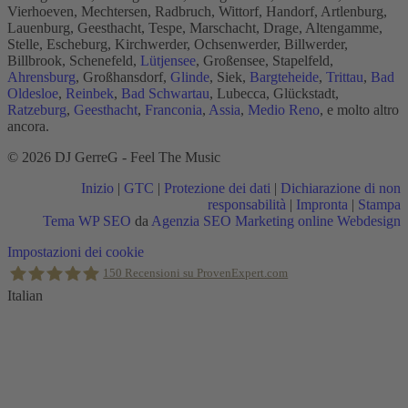
Vierhoeven, Mechtersen, Radbruch, Wittorf, Handorf, Artlenburg,
Lauenburg, Geesthacht, Tespe, Marschacht, Drage, Altengamme,
Stelle, Escheburg, Kirchwerder, Ochsenwerder, Billwerder,
Billbrook, Schenefeld,
Lütjensee
, Großensee, Stapelfeld,
Ahrensburg
, Großhansdorf,
Glinde
, Siek,
Bargteheide
,
Trittau
,
Bad
Oldesloe
,
Reinbek
,
Bad Schwartau
, Lubecca, Glückstadt,
Ratzeburg
,
Geesthacht
,
Franconia
,
Assia
,
Medio Reno
, e molto altro
ancora.
© 2026 DJ GerreG - Feel The Music
Inizio
|
GTC
|
Protezione dei dati
|
Dichiarazione di non
responsabilità
|
Impronta
|
Stampa
Tema WP SEO
da
Agenzia SEO Marketing online Webdesign
Torna
Impostazioni dei cookie
in
150
Recensioni su ProvenExpert.com
alto
Italian
Holger Korsten