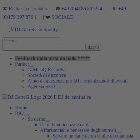
Vai
📧
Richiesta e contatto
| ☎️ +
49 (0)4186 895224
| 📱 +
49
al
(0)179 397 876 1
| ❤️
SOCIALE
contenuto
|
🎶
DJ GerreG su Spotify
Cerca:
Cerca
Feedback dalla pista da ballo *****
Partner
G-MusiQ Records
Società di discoteca
Aiuto d'emergenza per DJ e organizzatori di eventi
Agenzia SEO
Home
BIO
Su di me
DJ di beneficenza e carità
Affari sociali e benessere degli animali
Salvare un cane da un canile di eutanasia