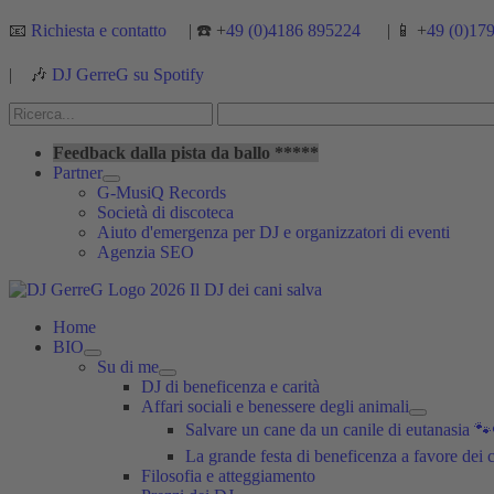
Vai
📧
Richiesta e contatto
| ☎️ +
49 (0)4186 895224
| 📱 +
49 (0)17
al
contenuto
|
🎶
DJ GerreG su Spotify
Cerca:
Cerca
Feedback dalla pista da ballo *****
Partner
G-MusiQ Records
Società di discoteca
Aiuto d'emergenza per DJ e organizzatori di eventi
Agenzia SEO
Home
BIO
Su di me
DJ di beneficenza e carità
Affari sociali e benessere degli animali
Salvare un cane da un canile di eutanasia 
La grande festa di beneficenza a favore dei
Filosofia e atteggiamento