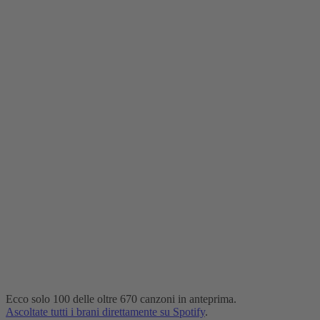
-
Un
tributo
alle
leggende
del
rock
’n’
roll
🎶
🔥
Ecco solo 100 delle oltre 670 canzoni in anteprima.
Ascoltate tutti i brani direttamente su Spotify
.