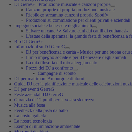
DJ GerreG - Produzione musicale e canzoni proprie
Canzoni proprie di propria produzione musicale
Riepilogo streaming canzoni proprie Spotify
Produzioni su commissione per clienti privati e aziendali
Impegno sociale e benessere degli animali
Salvare un cane 🐾 Salvare cani dai canili di euthanasi-
L'estate della speranza: la grande festa di beneficenza a f
Bio DJ GerreG
Informazioni su DJ GerreG
DJ per beneficenza e carità - Musica per una buona caus
Il mio impegno sociale e per il benessere degli animali
La mia filosofia e il mio atteggiamento
Prezzi dei DJ a confronto
Campagne di sconto
DJ per matrimoni Amburgo e dintorni
Guida DJ per la pianificazione musicale delle celebrazioni nuzia
DJ per eventi GerreG
Feste aziendali DJ GerreG
Garanzia di 12 punti per la vostra sicurezza
Musica alla festa
Feedback dalla pista da ballo
La nostra galleria
La nostra tecnologia
Esempi di illuminazione ambientale
Messaggi del blog