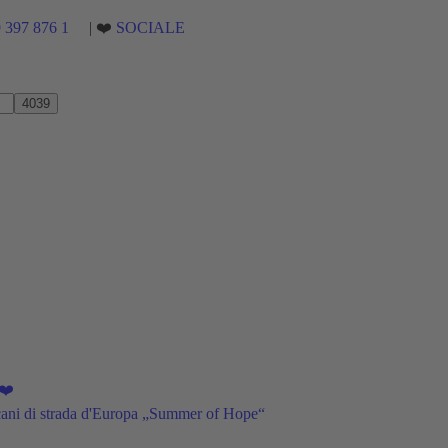
9 397 876 1
| ❤️
SOCIALE
❤️
 cani di strada d'Europa „Summer of Hope“