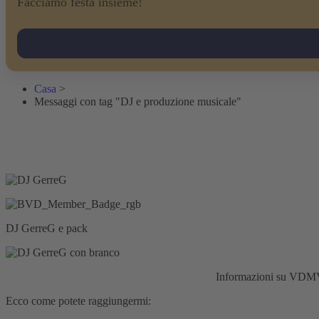
Facciamo festa insieme!
Casa
>
Messaggi con tag "DJ e produzione musicale"
DJ GerreG e pack
Responsabilità civile:
Assicurazione HISCOX
Informazioni su VD
Ecco come potete raggiungermi: