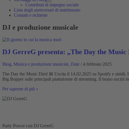
Contributi di impegno sociale
Lista degli anniversari di matrimonio
Contatti e richieste
DJ e produzione musicale
DJ GerreG presenta: „The Day the Music Die
Blog
,
Musica e produzione musicale
,
Date
/ 4 febbraio 2025
The Day the Music Died 📅 Uscita il 14.02.2025 su Spotify e simili
Big Bopper sulle principali piattaforme di streaming. Il brano uscirà in
DJ
Per saperne di più »
GerreG
presenta:
„The
Day
the
Music
Died“
Party Power con DJ GerreG