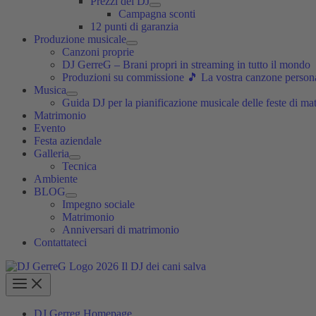
Prezzi dei DJ
Campagna sconti
12 punti di garanzia
Produzione musicale
Canzoni proprie
DJ GerreG – Brani propri in streaming in tutto il mondo
Produzioni su commissione 🎵 La vostra canzone personal
Musica
Guida DJ per la pianificazione musicale delle feste di ma
Matrimonio
Evento
Festa aziendale
Galleria
Tecnica
Ambiente
BLOG
Impegno sociale
Matrimonio
Anniversari di matrimonio
Contattateci
DJ Gerreg Homepage