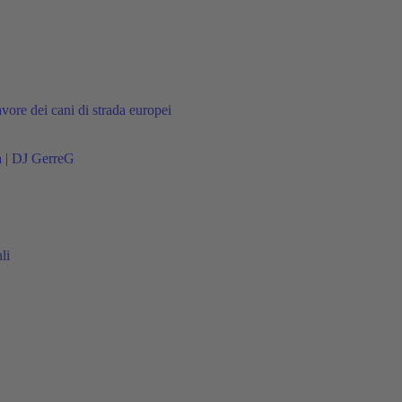
avore dei cani di strada europei
a | DJ GerreG
li