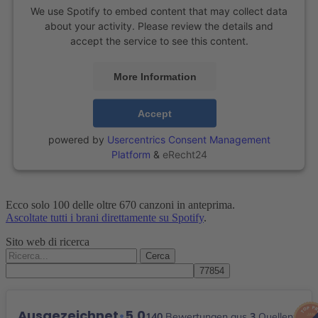
We use Spotify to embed content that may collect data
roll
🎶
about your activity. Please review the details and
🔥
accept the service to see this content.
More Information
Accept
powered by
Usercentrics Consent Management
Platform
&
eRecht24
Ecco solo 100 delle oltre 670 canzoni in anteprima.
Ascoltate tutti i brani direttamente su Spotify
.
Sito web di ricerca
Cerca:
Ausgezeichnet
•
5,0
140
Bewertungen aus
3
Quellen