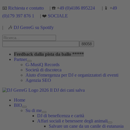
Vai
📧
Richiesta e contatto
| ☎️ +
49 (0)4186 895224
| 📱 +
49
al
(0)179 397 876 1
| ❤️
SOCIALE
contenuto
|
🎶
DJ GerreG su Spotify
Cerca:
Cerca
Feedback dalla pista da ballo *****
Partner
G-MusiQ Records
Società di discoteca
Aiuto d'emergenza per DJ e organizzatori di eventi
Agenzia SEO
Home
BIO
Su di me
DJ di beneficenza e carità
Affari sociali e benessere degli animali
Salvare un cane da un canile di eutanasia