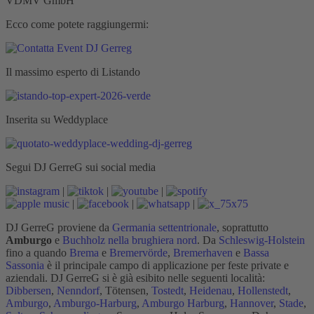
VDMV GmbH
Ecco come potete raggiungermi:
Il massimo esperto di Listando
Inserita su Weddyplace
Segui DJ GerreG sui social media
|
|
|
|
|
|
DJ GerreG proviene da
Germania settentrionale
, soprattutto
Amburgo
e
Buchholz nella brughiera nord
. Da
Schleswig-Holstein
fino a quando
Brema
e
Bremervörde
,
Bremerhaven
e
Bassa
Sassonia
è il principale campo di applicazione per feste private e
aziendali. DJ GerreG si è già esibito nelle seguenti località:
Dibbersen
,
Nenndorf
, Tötensen,
Tostedt
,
Heidenau
,
Hollenstedt
,
Amburgo
,
Amburgo-Harburg
,
Amburgo Harburg
,
Hannover
,
Stade
,