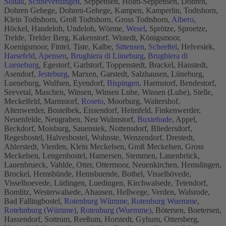
Soltau
,
Schneverdingen
, Seppensen, Holm-Seppensen, Dohren,
Dohren Gehege, Dohren-Gehege, Kampen, Kamperlin, Todtshorn,
Klein Todtshorn, Groß Todtshorn, Gross Todtshorn,
Albero
,
Höckel, Handeloh, Undeloh, Wörme,
Wesel
, Sprötze, Sproetze,
Trelde, Trelder Berg, Kakenstorf, Wistedt, Königsmoor,
Koenigsmoor, Fintel, Tiste, Kalbe,
Sittensen
,
Scheeßel
, Helvesiek,
Harsefeld
,
Apensen
,
Brughiera di Lüneburg
,
Brughiera di
Lueneburg
, Egestorf, Garlstorf, Toppenstedt, Brackel, Hanstedt,
Asendorf,
Jesteburg
, Marxen, Garstedt, Salzhausen, Lüneburg,
Lueneburg, Wulfsen, Eyendorf,
Bispingen
, Harmstorf, Bendestorf,
Seevetal, Maschen, Winsen, Winsen Luhe, Winsen (Luhe), Stelle,
Meckelfeld, Marmstorf,
Roseto
, Moorburg, Waltershof,
Altenwerder, Bostelbek, Eissendorf, Heimfeld, Finkenwerder,
Neuenfelde, Neugraben, Neu Wulmstorf,
Buxtehude
, Appel,
Beckdorf, Moisburg, Sauensiek, Nottensdorf, Bliedersdorf,
Regesbostel, Halvesbostel, Wohnste, Wenzendorf, Drestedt,
Ahlerstedt, Vierden, Klein Meckelsen, Groß Meckelsen, Gross
Meckelsen, Lengenbostel, Hamersen, Stemmen, Lauenbrück,
Lauenbrueck, Vahlde, Otter, Ottermoor, Neuenkirchen, Hemslingen,
Brockel, Hemsbünde, Hemsbuende, Bothel, Visselhövede,
Visselhoevede, Lüdingen, Luedingen, Kirchwalsede, Tetendorf,
Bomlitz, Westerwalsede, Ahausen, Hellwege, Verden, Walsrode,
Bad Fallingbostel,
Rotenburg Wümme
,
Rotenburg Wuemme
,
Rotehnburg (Wümme)
,
Rotenburg (Wuemme)
, Bötersen, Boetersen,
Hassendorf, Sottrum, Reeßum, Horstedt, Gyhum, Ottersberg,