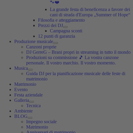
🐾❤️
La grande festa di beneficenza a favore dei
cani di strada d'Europa „Summer of Hope“
Filosofia e atteggiamento
Prezzi dei DJ
Campagna sconti
12 punti di garanzia
Produzione musicale
Canzoni proprie
DJ GerreG – Brani propri in streaming in tutto il mondo
Produzioni su commissione 🎵 La vostra canzone
personale. Il vostro marchio. Il vostro momento.
Musica
Guida DJ per la pianificazione musicale delle feste di
matrimonio
Matrimonio
Evento
Festa aziendale
Galleria
Tecnica
Ambiente
BLOG
Impegno sociale
Matrimonio
Anniversari di matrimonio