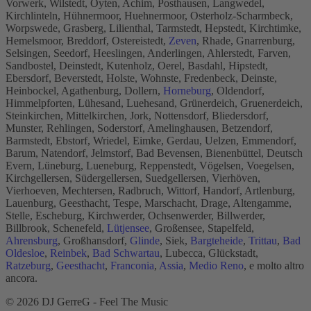
Vorwerk, Wilstedt, Oyten, Achim, Posthausen, Langwedel,
Kirchlinteln, Hühnermoor, Huehnermoor, Osterholz-Scharmbeck,
Worpswede, Grasberg, Lilienthal, Tarmstedt, Hepstedt, Kirchtimke,
Hemelsmoor, Breddorf, Ostereistedt,
Zeven
, Rhade, Gnarrenburg,
Selsingen, Seedorf, Heeslingen, Anderlingen, Ahlerstedt, Farven,
Sandbostel, Deinstedt, Kutenholz, Oerel, Basdahl, Hipstedt,
Ebersdorf, Beverstedt, Holste, Wohnste, Fredenbeck, Deinste,
Heinbockel, Agathenburg, Dollern,
Horneburg
, Oldendorf,
Himmelpforten, Lühesand, Luehesand, Grünerdeich, Gruenerdeich,
Steinkirchen, Mittelkirchen, Jork, Nottensdorf, Bliedersdorf,
Munster, Rehlingen, Soderstorf, Amelinghausen, Betzendorf,
Barmstedt, Ebstorf, Wriedel, Eimke, Gerdau, Uelzen, Emmendorf,
Barum, Natendorf, Jelmstorf, Bad Bevensen, Bienenbüttel, Deutsch
Evern, Lüneburg, Lueneburg, Reppenstedt, Vögelsen, Voegelsen,
Kirchgellersen, Südergellersen, Suedgellersen, Vierhöven,
Vierhoeven, Mechtersen, Radbruch, Wittorf, Handorf, Artlenburg,
Lauenburg, Geesthacht, Tespe, Marschacht, Drage, Altengamme,
Stelle, Escheburg, Kirchwerder, Ochsenwerder, Billwerder,
Billbrook, Schenefeld,
Lütjensee
, Großensee, Stapelfeld,
Ahrensburg
, Großhansdorf,
Glinde
, Siek,
Bargteheide
,
Trittau
,
Bad
Oldesloe
,
Reinbek
,
Bad Schwartau
, Lubecca, Glückstadt,
Ratzeburg
,
Geesthacht
,
Franconia
,
Assia
,
Medio Reno
, e molto altro
ancora.
© 2026 DJ GerreG - Feel The Music