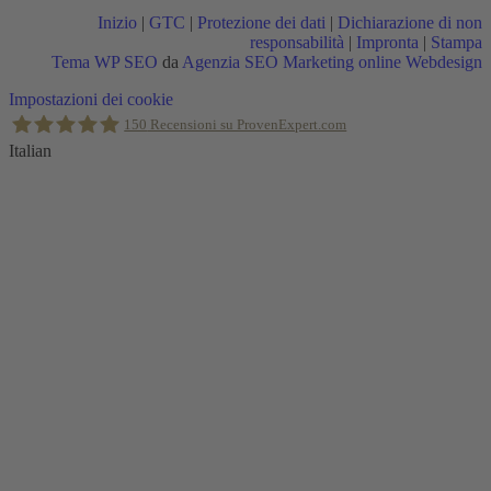
Inizio
|
GTC
|
Protezione dei dati
|
Dichiarazione di non
responsabilità
|
Impronta
|
Stampa
Tema WP SEO
da
Agenzia SEO Marketing online Webdesign
Torna
Impostazioni dei cookie
in
150
Recensioni su ProvenExpert.com
alto
Italian
Holger Korsten