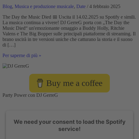
Blog
,
Musica e produzione musicale
,
Date
/ 4 febbraio 2025
The Day the Music Died 📅 Uscita il 14.02.2025 su Spotify e simili.
La musica continua a vivere! DJ GerreG porta con „The Day the
Music Died“ un'emozionante omaggio a Buddy Holly, Ritchie
Valens e The Big Bopper sulle principali piattaforme di streaming. Il
brano uscirà in tre versioni uniche che catturano la storia e il suono
di […]
DJ
Per saperne di più »
GerreG
presenta:
„The
Day
Buy me a coffee
the
Music
Died“
Party Power con DJ GerreG
-
Un
tributo
alle
We need your consent to load the Spotify
leggende
del
service!
rock
’n’