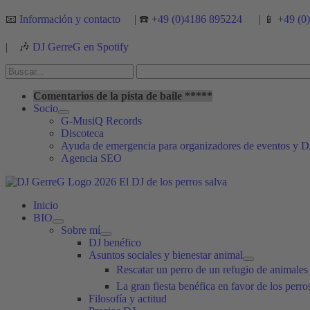
Ir
📧
Información y contacto
| ☎️ +
49 (0)4186 895224
| 📱 +
49 (0
al
contenido
|
🎶
DJ GerreG en Spotify
Buscar
por:
Buscar
Comentarios de la pista de baile *****
Socio
G-MusiQ Records
Discoteca
Ayuda de emergencia para organizadores de eventos y D
Agencia SEO
Inicio
BIO
Sobre mí
DJ benéfico
Asuntos sociales y bienestar animal
Rescatar un perro de un refugio de animale
La gran fiesta benéfica en favor de los perr
Filosofía y actitud