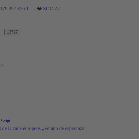
)179 397 876 1
| ❤️
SOCIAL
Js
s 🐾❤️
os de la calle europeos „Verano de esperanza“