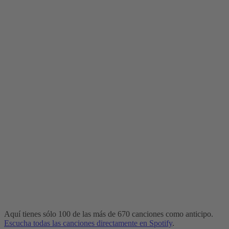
de
Pascua
que
demuestra
por
qué
hago
lo
que
hago
Aquí tienes sólo 100 de las más de 670 canciones como anticipo.
Escucha todas las canciones directamente en Spotify
.