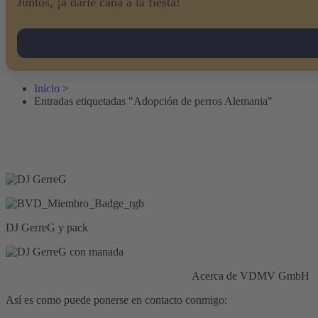
Juntos, ¡a darle caña a la fiesta!
Inicio
>
Entradas etiquetadas "Adopción de perros Alemania"
DJ GerreG y pack
Responsabilidad civil:
Seguros HISCOX
Acerca de VDMV GmbH
Así es como puede ponerse en contacto conmigo: