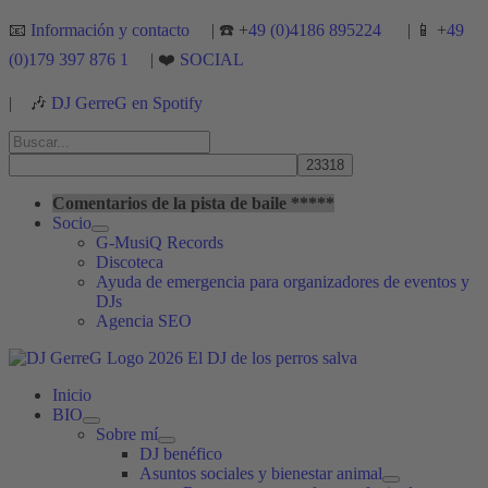
Ir
📧
Información y contacto
| ☎️ +
49 (0)4186 895224
| 📱 +
49
al
(0)179 397 876 1
| ❤️
SOCIAL
contenido
|
🎶
DJ GerreG en Spotify
Buscar
por:
Buscar
Comentarios de la pista de baile *****
Socio
G-MusiQ Records
Discoteca
Ayuda de emergencia para organizadores de eventos y
DJs
Agencia SEO
Inicio
BIO
Sobre mí
DJ benéfico
Asuntos sociales y bienestar animal