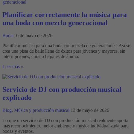
la
fiesta
de
Planificar correctamente la música para
bodas
una boda con mezcla generacional
Boda
16 de mayo de 2026
Planificar música para una boda con mezcla de generaciones: Así se
crea una pista de baile llena de éxitos para jóvenes y mayores, sin
interrupciones, cursi o bajones de ánimo.
Planificar
Leer más »
correctamente
la
música
para
Servicio de DJ con producción musical
una
explicado
boda
con
mezcla
Blog
,
Música y producción musical
13 de mayo de 2026
generacional
Lo que un servicio de DJ con producción musical realmente aporta:
más reconocimiento, mejor ambiente y música individualizada para
bodas y eventos.