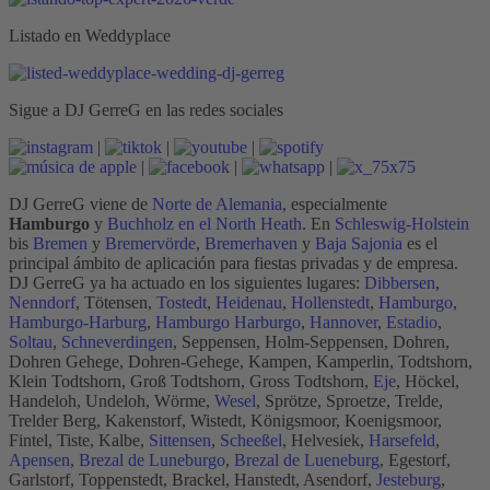
Listado en Weddyplace
Sigue a DJ GerreG en las redes sociales
|
|
|
|
|
|
DJ GerreG viene de
Norte de Alemania
, especialmente
Hamburgo
y
Buchholz en el North Heath
. En
Schleswig-Holstein
bis
Bremen
y
Bremervörde
,
Bremerhaven
y
Baja Sajonia
es el
principal ámbito de aplicación para fiestas privadas y de empresa.
DJ GerreG ya ha actuado en los siguientes lugares:
Dibbersen
,
Nenndorf
, Tötensen,
Tostedt
,
Heidenau
,
Hollenstedt
,
Hamburgo
,
Hamburgo-Harburg
,
Hamburgo Harburgo
,
Hannover
,
Estadio
,
Soltau
,
Schneverdingen
, Seppensen, Holm-Seppensen, Dohren,
Dohren Gehege, Dohren-Gehege, Kampen, Kamperlin, Todtshorn,
Klein Todtshorn, Groß Todtshorn, Gross Todtshorn,
Eje
, Höckel,
Handeloh, Undeloh, Wörme,
Wesel
, Sprötze, Sproetze, Trelde,
Trelder Berg, Kakenstorf, Wistedt, Königsmoor, Koenigsmoor,
Fintel, Tiste, Kalbe,
Sittensen
,
Scheeßel
, Helvesiek,
Harsefeld
,
Apensen
,
Brezal de Luneburgo
,
Brezal de Lueneburg
, Egestorf,
Garlstorf, Toppenstedt, Brackel, Hanstedt, Asendorf,
Jesteburg
,