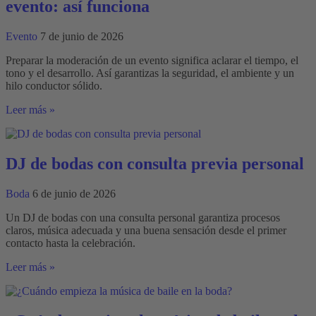
evento: así funciona
Evento
7 de junio de 2026
Preparar la moderación de un evento significa aclarar el tiempo, el
tono y el desarrollo. Así garantizas la seguridad, el ambiente y un
hilo conductor sólido.
Preparación
Leer más »
para
la
moderación
de
DJ de bodas con consulta previa personal
un
evento:
Boda
6 de junio de 2026
así
funciona
Un DJ de bodas con una consulta personal garantiza procesos
claros, música adecuada y una buena sensación desde el primer
contacto hasta la celebración.
DJ
Leer más »
de
bodas
con