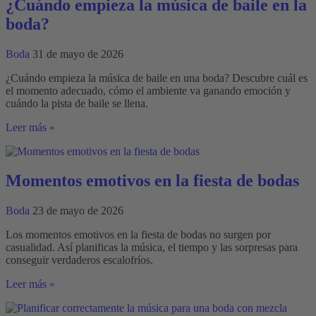
consulta
¿Cuándo empieza la música de baile en la
previa
boda?
personal
Boda
31 de mayo de 2026
¿Cuándo empieza la música de baile en una boda? Descubre cuál es
el momento adecuado, cómo el ambiente va ganando emoción y
cuándo la pista de baile se llena.
¿Cuándo
Leer más »
empieza
la
música
de
Momentos emotivos en la fiesta de bodas
baile
en
Boda
23 de mayo de 2026
la
boda?
Los momentos emotivos en la fiesta de bodas no surgen por
casualidad. Así planificas la música, el tiempo y las sorpresas para
conseguir verdaderos escalofríos.
Momentos
Leer más »
emotivos
en