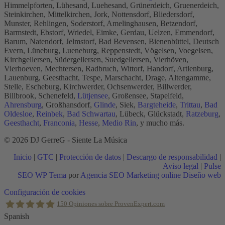
Himmelpforten, Lühesand, Luehesand, Grünerdeich, Gruenerdeich,
Steinkirchen, Mittelkirchen, Jork, Nottensdorf, Bliedersdorf,
Munster, Rehlingen, Soderstorf, Amelinghausen, Betzendorf,
Barmstedt, Ebstorf, Wriedel, Eimke, Gerdau, Uelzen, Emmendorf,
Barum, Natendorf, Jelmstorf, Bad Bevensen, Bienenbüttel, Deutsch
Evern, Lüneburg, Lueneburg, Reppenstedt, Vögelsen, Voegelsen,
Kirchgellersen, Südergellersen, Suedgellersen, Vierhöven,
Vierhoeven, Mechtersen, Radbruch, Wittorf, Handorf, Artlenburg,
Lauenburg, Geesthacht, Tespe, Marschacht, Drage, Altengamme,
Stelle, Escheburg, Kirchwerder, Ochsenwerder, Billwerder,
Billbrook, Schenefeld,
Lütjensee
, Großensee, Stapelfeld,
Ahrensburg
, Großhansdorf,
Glinde
, Siek,
Bargteheide
,
Trittau
,
Bad
Oldesloe
,
Reinbek
,
Bad Schwartau
, Lübeck, Glückstadt,
Ratzeburg
,
Geesthacht
,
Franconia
,
Hesse
,
Medio Rin
, y mucho más.
© 2026 DJ GerreG - Siente La Música
Inicio
|
GTC
|
Protección de datos
|
Descargo de responsabilidad
|
Aviso legal
|
Pulse
SEO WP Tema
por
Agencia SEO Marketing online Diseño web
Scroll
Configuración de cookies
al
150
Opiniones sobre ProvenExpert.com
inicio
Spanish