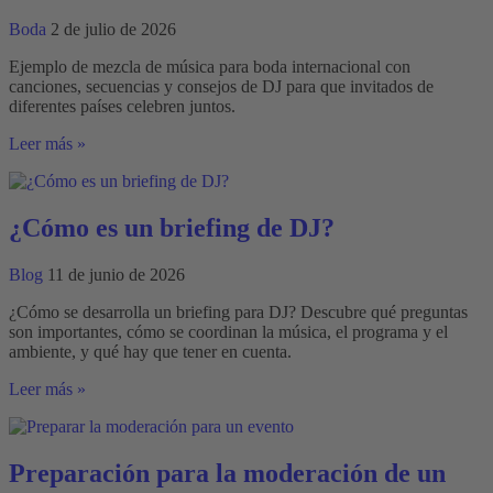
de
boda
Boda
2 de julio de 2026
Ejemplo de mezcla de música para boda internacional con
canciones, secuencias y consejos de DJ para que invitados de
diferentes países celebren juntos.
Ejemplo
Leer más »
de
mezcla
de
música
¿Cómo es un briefing de DJ?
para
una
Blog
11 de junio de 2026
boda
internacional
¿Cómo se desarrolla un briefing para DJ? Descubre qué preguntas
son importantes, cómo se coordinan la música, el programa y el
ambiente, y qué hay que tener en cuenta.
¿Cómo
Leer más »
es
un
briefing
de
Preparación para la moderación de un
DJ?