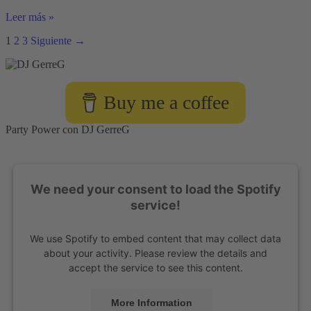
Servicio
Leer más »
de
1
2
3
Siguiente
→
DJ
con
producción
musical
explicado
Buy me a coffee
Party Power con DJ GerreG
We need your consent to load the Spotify
service!
We use Spotify to embed content that may collect data
about your activity. Please review the details and
accept the service to see this content.
More Information