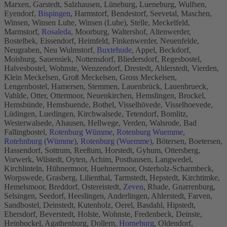
Marxen, Garstedt, Salzhausen, Lüneburg, Lueneburg, Wulfsen,
Eyendorf,
Bispingen
, Harmstorf, Bendestorf, Seevetal, Maschen,
Winsen, Winsen Luhe, Winsen (Luhe), Stelle, Meckelfeld,
Marmstorf,
Rosaleda
, Moorburg, Waltershof, Altenwerder,
Bostelbek, Eissendorf, Heimfeld, Finkenwerder, Neuenfelde,
Neugraben, Neu Wulmstorf,
Buxtehude
, Appel, Beckdorf,
Moisburg, Sauensiek, Nottensdorf, Bliedersdorf, Regesbostel,
Halvesbostel, Wohnste, Wenzendorf, Drestedt, Ahlerstedt, Vierden,
Klein Meckelsen, Groß Meckelsen, Gross Meckelsen,
Lengenbostel, Hamersen, Stemmen, Lauenbrück, Lauenbrueck,
Vahlde, Otter, Ottermoor, Neuenkirchen, Hemslingen, Brockel,
Hemsbünde, Hemsbuende, Bothel, Visselhövede, Visselhoevede,
Lüdingen, Luedingen, Kirchwalsede, Tetendorf, Bomlitz,
Westerwalsede, Ahausen, Hellwege, Verden, Walsrode, Bad
Fallingbostel,
Rotenburg Wümme
,
Rotenburg Wuemme
,
Rotehnburg (Wümme)
,
Rotenburg (Wuemme)
, Bötersen, Boetersen,
Hassendorf, Sottrum, Reeßum, Horstedt, Gyhum, Ottersberg,
Vorwerk, Wilstedt, Oyten, Achim, Posthausen, Langwedel,
Kirchlinteln, Hühnermoor, Huehnermoor, Osterholz-Scharmbeck,
Worpswede, Grasberg, Lilienthal, Tarmstedt, Hepstedt, Kirchtimke,
Hemelsmoor, Breddorf, Ostereistedt,
Zeven
, Rhade, Gnarrenburg,
Selsingen, Seedorf, Heeslingen, Anderlingen, Ahlerstedt, Farven,
Sandbostel, Deinstedt, Kutenholz, Oerel, Basdahl, Hipstedt,
Ebersdorf, Beverstedt, Holste, Wohnste, Fredenbeck, Deinste,
Heinbockel, Agathenburg, Dollern,
Horneburg
, Oldendorf,