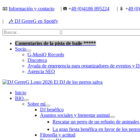
Ir
📧
Información y contacto
| ☎️ +
49 (0)4186 895224
| 📱 +
49 (0
al
contenido
|
🎶
DJ GerreG en Spotify
Buscar
por:
Buscar
Comentarios de la pista de baile *****
Socio
G-MusiQ Records
Discoteca
Ayuda de emergencia para organizadores de eventos y D
Agencia SEO
Inicio
BIO
Sobre mí
DJ benéfico
Asuntos sociales y bienestar animal
Rescatar un perro de un refugio de animale
La gran fiesta benéfica en favor de los perr
Filosofía y actitud