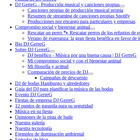
DJ GerreG - Producción musical y canciones propias
Canciones propias de producción musical propia
Resumen de streaming de canciones propias Spotify
Producciones por encargo para particulares y empresas
Compromiso social y bienestar animal
Rescatar un perro 🐾 Rescatar perros de los refugios de e
Verano de esperanza: la gran fiesta benéfica en favor de 
Bio DJ GerreG
Sobre DJ GerreG
DJ benéfico - Música por una buena causa | DJ GerreG
Mi compromiso social y con el bienestar animal
Mi filosofía y actitud
Comparación de precios de DJ
Campañas de descuento
DJ de bodas Hamburgo y alrededores
Guía del DJ para planificar la música de las bodas
Evento DJ GerreG
Fiestas de empresa DJ GerreG
12 puntos de garantía para su seguridad
Música en su fiesta
Opiniones de la pista de baile
Nuestra galería
Nuestra tecnología
Ejemplos de iluminación ambiental
Entradas de blog