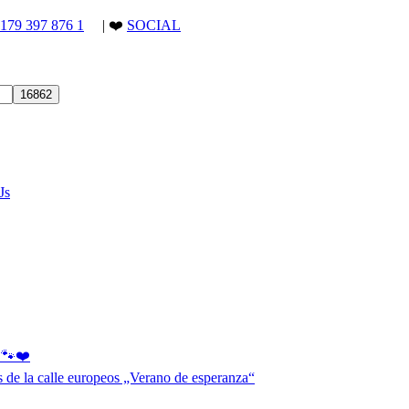
)179 397 876 1
| ❤️
SOCIAL
Js
s 🐾❤️
os de la calle europeos „Verano de esperanza“