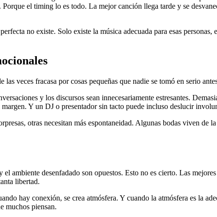
 Porque el timing lo es todo. La mejor canción llega tarde y se desvan
n perfecta no existe. Solo existe la música adecuada para esas personas
ocionales
e las veces fracasa por cosas pequeñas que nadie se tomó en serio antes
ersaciones y los discursos sean innecesariamente estresantes. Demasiado
s al margen. Y un DJ o presentador sin tacto puede incluso deslucir in
resas, otras necesitan más espontaneidad. Algunas bodas viven de la t
l ambiente desenfadado son opuestos. Esto no es cierto. Las mejores
anta libertad.
ando hay conexión, se crea atmósfera. Y cuando la atmósfera es la adecu
que muchos piensan.