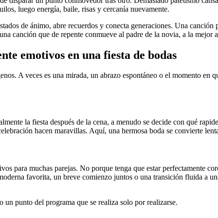
rata de disparar un punto conmovedor tras otro. Demasiado patetismo cans
uilos, luego energía, baile, risas y cercanía nuevamente.
tados de ánimo, abre recuerdos y conecta generaciones. Una canción pue
 una canción que de repente conmueve al padre de la novia, a la mejor a
te emotivos en una fiesta de bodas
nos. A veces es una mirada, un abrazo espontáneo o el momento en que 
icialmente la fiesta después de la cena, a menudo se decide con qué rap
 celebración hacen maravillas. Aquí, una hermosa boda se convierte lent
vos para muchas parejas. No porque tenga que estar perfectamente coreo
moderna favorita, un breve comienzo juntos o una transición fluida a 
o un punto del programa que se realiza solo por realizarse.