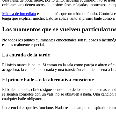
Una fiesta de boda fuerte, por lo tanto, necesita equilibrio. No se t
celebraciones tienen arcos de tensión: fases relajadas, momentos tranq
Música de inmediato
es mucho más que un telón de fondo. Controla es
tenga que explicar mucho. Esto se aplica tanto al primer baile como a
Los momentos que se vuelven particularmen
No todos los puntos culminantes emocionales son ruidosos o lacrimóge
esto es realmente especial.
La entrada de la tarde
El inicio marca la pauta. Si entran en la sala como pareja o abren of
acogedora, la canción adecuada y una transición clara de la cena a la
El primer baile – o la alternativa consciente
El baile de bodas clásico sigue siendo uno de los momentos más emoti
se sienten cómodos con un vals, no se obliguen a nada. Una canción 
cualquier baile obligatorio.
Lo esencial es que les funcione. Nada resulta tan poco inspirador com