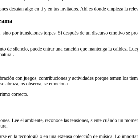
nes desatan algo en ti y en tus invitados. Ahí es donde empieza la rele
grama
 sino por transiciones torpes. Si después de un discurso emotivo se pro
o de silencio, puede entrar una canción que mantenga la calidez. Luego
natural.
ebración con juegos, contribuciones y actividades porque temen los ti
 se abraza, os observa, se emociona.
ritmo correcto.
s. Lee el ambiente, reconoce las tensiones, siente cuándo un momento
ura.
arse en la tecnología o en una extensa colección de música. Lo important