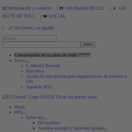
Ir
📧
Información y contacto
| ☎️ +
49 (0)4186 895224
| 📱 +
49
al
(0)179 397 876 1
| ❤️
SOCIAL
contenido
|
🎶
DJ GerreG en Spotify
Buscar
por:
Buscar
Comentarios de la pista de baile *****
Socio
G-MusiQ Records
Discoteca
Ayuda de emergencia para organizadores de eventos y
DJs
Agencia SEO
Inicio
BIO
Sobre mí
DJ benéfico
Asuntos sociales y bienestar animal