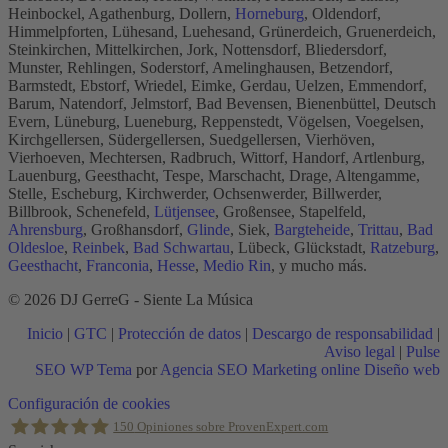
Heinbockel, Agathenburg, Dollern,
Horneburg
, Oldendorf,
Himmelpforten, Lühesand, Luehesand, Grünerdeich, Gruenerdeich,
Steinkirchen, Mittelkirchen, Jork, Nottensdorf, Bliedersdorf,
Munster, Rehlingen, Soderstorf, Amelinghausen, Betzendorf,
Barmstedt, Ebstorf, Wriedel, Eimke, Gerdau, Uelzen, Emmendorf,
Barum, Natendorf, Jelmstorf, Bad Bevensen, Bienenbüttel, Deutsch
Evern, Lüneburg, Lueneburg, Reppenstedt, Vögelsen, Voegelsen,
Kirchgellersen, Südergellersen, Suedgellersen, Vierhöven,
Vierhoeven, Mechtersen, Radbruch, Wittorf, Handorf, Artlenburg,
Lauenburg, Geesthacht, Tespe, Marschacht, Drage, Altengamme,
Stelle, Escheburg, Kirchwerder, Ochsenwerder, Billwerder,
Billbrook, Schenefeld,
Lütjensee
, Großensee, Stapelfeld,
Ahrensburg
, Großhansdorf,
Glinde
, Siek,
Bargteheide
,
Trittau
,
Bad
Oldesloe
,
Reinbek
,
Bad Schwartau
, Lübeck, Glückstadt,
Ratzeburg
,
Geesthacht
,
Franconia
,
Hesse
,
Medio Rin
, y mucho más.
© 2026 DJ GerreG - Siente La Música
Inicio
|
GTC
|
Protección de datos
|
Descargo de responsabilidad
|
Aviso legal
|
Pulse
SEO WP Tema
por
Agencia SEO Marketing online Diseño web
Scroll
Configuración de cookies
al
150
Opiniones sobre ProvenExpert.com
inicio