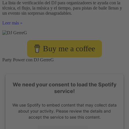
La lista de verificación del DJ para organizadores te ayuda con la
técnica, el flujo, la música y el tiempo, para pistas de baile llenas y
un evento sin sorpresas desagradables.
Lista
Leer más »
de
verificación
para
DJ
Buy me a coffee
para
organizadores
Party Power con DJ GerreG
We need your consent to load the Spotify
service!
We use Spotify to embed content that may collect data
about your activity. Please review the details and
accept the service to see this content.