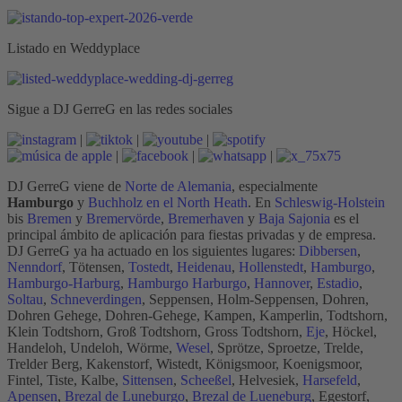
Listado en Weddyplace
Sigue a DJ GerreG en las redes sociales
|
|
|
|
|
|
DJ GerreG viene de
Norte de Alemania
, especialmente
Hamburgo
y
Buchholz en el North Heath
. En
Schleswig-Holstein
bis
Bremen
y
Bremervörde
,
Bremerhaven
y
Baja Sajonia
es el
principal ámbito de aplicación para fiestas privadas y de empresa.
DJ GerreG ya ha actuado en los siguientes lugares:
Dibbersen
,
Nenndorf
, Tötensen,
Tostedt
,
Heidenau
,
Hollenstedt
,
Hamburgo
,
Hamburgo-Harburg
,
Hamburgo Harburgo
,
Hannover
,
Estadio
,
Soltau
,
Schneverdingen
, Seppensen, Holm-Seppensen, Dohren,
Dohren Gehege, Dohren-Gehege, Kampen, Kamperlin, Todtshorn,
Klein Todtshorn, Groß Todtshorn, Gross Todtshorn,
Eje
, Höckel,
Handeloh, Undeloh, Wörme,
Wesel
, Sprötze, Sproetze, Trelde,
Trelder Berg, Kakenstorf, Wistedt, Königsmoor, Koenigsmoor,
Fintel, Tiste, Kalbe,
Sittensen
,
Scheeßel
, Helvesiek,
Harsefeld
,
Apensen
,
Brezal de Luneburgo
,
Brezal de Lueneburg
, Egestorf,