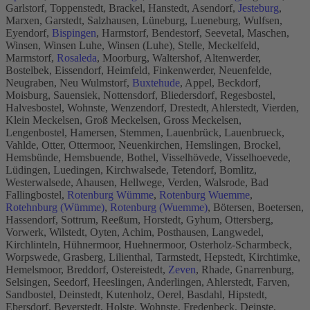
Garlstorf, Toppenstedt, Brackel, Hanstedt, Asendorf,
Jesteburg
,
Marxen, Garstedt, Salzhausen, Lüneburg, Lueneburg, Wulfsen,
Eyendorf,
Bispingen
, Harmstorf, Bendestorf, Seevetal, Maschen,
Winsen, Winsen Luhe, Winsen (Luhe), Stelle, Meckelfeld,
Marmstorf,
Rosaleda
, Moorburg, Waltershof, Altenwerder,
Bostelbek, Eissendorf, Heimfeld, Finkenwerder, Neuenfelde,
Neugraben, Neu Wulmstorf,
Buxtehude
, Appel, Beckdorf,
Moisburg, Sauensiek, Nottensdorf, Bliedersdorf, Regesbostel,
Halvesbostel, Wohnste, Wenzendorf, Drestedt, Ahlerstedt, Vierden,
Klein Meckelsen, Groß Meckelsen, Gross Meckelsen,
Lengenbostel, Hamersen, Stemmen, Lauenbrück, Lauenbrueck,
Vahlde, Otter, Ottermoor, Neuenkirchen, Hemslingen, Brockel,
Hemsbünde, Hemsbuende, Bothel, Visselhövede, Visselhoevede,
Lüdingen, Luedingen, Kirchwalsede, Tetendorf, Bomlitz,
Westerwalsede, Ahausen, Hellwege, Verden, Walsrode, Bad
Fallingbostel,
Rotenburg Wümme
,
Rotenburg Wuemme
,
Rotehnburg (Wümme)
,
Rotenburg (Wuemme)
, Bötersen, Boetersen,
Hassendorf, Sottrum, Reeßum, Horstedt, Gyhum, Ottersberg,
Vorwerk, Wilstedt, Oyten, Achim, Posthausen, Langwedel,
Kirchlinteln, Hühnermoor, Huehnermoor, Osterholz-Scharmbeck,
Worpswede, Grasberg, Lilienthal, Tarmstedt, Hepstedt, Kirchtimke,
Hemelsmoor, Breddorf, Ostereistedt,
Zeven
, Rhade, Gnarrenburg,
Selsingen, Seedorf, Heeslingen, Anderlingen, Ahlerstedt, Farven,
Sandbostel, Deinstedt, Kutenholz, Oerel, Basdahl, Hipstedt,
Ebersdorf, Beverstedt, Holste, Wohnste, Fredenbeck, Deinste,