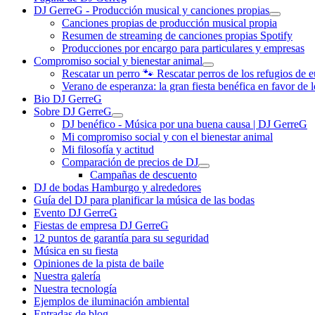
DJ GerreG - Producción musical y canciones propias
Canciones propias de producción musical propia
Resumen de streaming de canciones propias Spotify
Producciones por encargo para particulares y empresas
Compromiso social y bienestar animal
Rescatar un perro 🐾 Rescatar perros de los refugios de e
Verano de esperanza: la gran fiesta benéfica en favor de 
Bio DJ GerreG
Sobre DJ GerreG
DJ benéfico - Música por una buena causa | DJ GerreG
Mi compromiso social y con el bienestar animal
Mi filosofía y actitud
Comparación de precios de DJ
Campañas de descuento
DJ de bodas Hamburgo y alrededores
Guía del DJ para planificar la música de las bodas
Evento DJ GerreG
Fiestas de empresa DJ GerreG
12 puntos de garantía para su seguridad
Música en su fiesta
Opiniones de la pista de baile
Nuestra galería
Nuestra tecnología
Ejemplos de iluminación ambiental
Entradas de blog