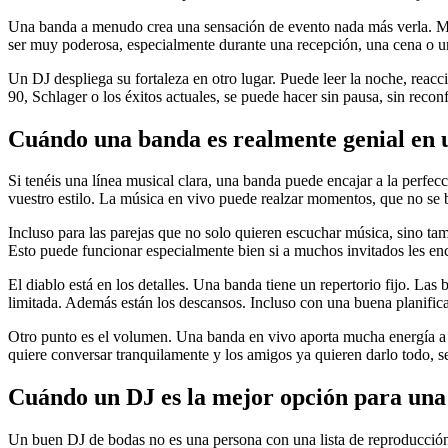
Una banda a menudo crea una sensación de evento nada más verla. Músi
ser muy poderosa, especialmente durante una recepción, una cena o un 
Un DJ despliega su fortaleza en otro lugar. Puede leer la noche, reac
90, Schlager o los éxitos actuales, se puede hacer sin pausa, sin reco
Cuándo una banda es realmente genial en 
Si tenéis una línea musical clara, una banda puede encajar a la perfec
vuestro estilo. La música en vivo puede realzar momentos, que no se bas
Incluso para las parejas que no solo quieren escuchar música, sino tamb
Esto puede funcionar especialmente bien si a muchos invitados les enca
El diablo está en los detalles. Una banda tiene un repertorio fijo. 
limitada. Además están los descansos. Incluso con una buena planifica
Otro punto es el volumen. Una banda en vivo aporta mucha energía a 
quiere conversar tranquilamente y los amigos ya quieren darlo todo, s
Cuándo un DJ es la mejor opción para una
Un buen DJ de bodas no es una persona con una lista de reproducción. E