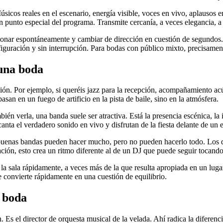
cos reales en el escenario, energía visible, voces en vivo, aplausos e
punto especial del programa. Transmite cercanía, a veces elegancia, a 
cionar espontáneamente y cambiar de dirección en cuestión de segundos. S
nfiguración y sin interrupción. Para bodas con público mixto, precisamen
una boda
ción. Por ejemplo, si queréis jazz para la recepción, acompañamiento ac
an en un fuego de artificio en la pista de baile, sino en la atmósfera.
ién verla, una banda suele ser atractiva. Está la presencia escénica, la 
nta el verdadero sonido en vivo y disfrutan de la fiesta delante de un 
Las buenas bandas pueden hacer mucho, pero no pueden hacerlo todo. Los
ción, esto crea un ritmo diferente al de un DJ que puede seguir tocando 
la sala rápidamente, a veces más de la que resulta apropiada en un lu
e convierte rápidamente en una cuestión de equilibrio.
 boda
s el director de orquesta musical de la velada. Ahí radica la diferenci