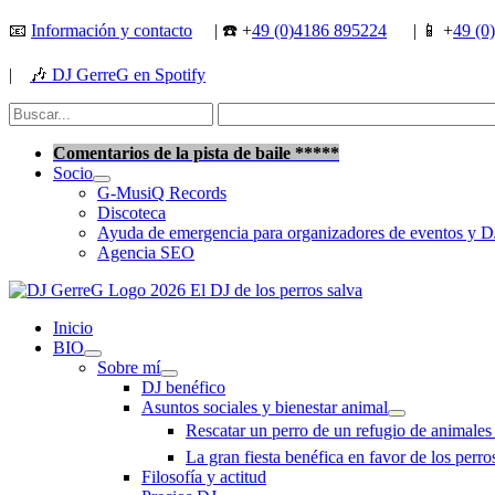
Ir
📧
Información y contacto
| ☎️ +
49 (0)4186 895224
| 📱 +
49 (0
al
contenido
|
🎶
DJ GerreG en Spotify
Buscar
por:
Buscar
Comentarios de la pista de baile *****
Socio
G-MusiQ Records
Discoteca
Ayuda de emergencia para organizadores de eventos y D
Agencia SEO
Inicio
BIO
Sobre mí
DJ benéfico
Asuntos sociales y bienestar animal
Rescatar un perro de un refugio de animale
La gran fiesta benéfica en favor de los perr
Filosofía y actitud