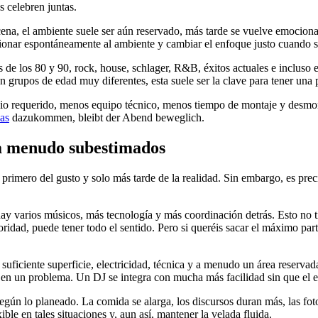
s celebren juntas.
 cena, el ambiente suele ser aún reservado, más tarde se vuelve emocion
ionar espontáneamente al ambiente y cambiar el enfoque justo cuando s
s de los 80 y 90, rock, house, schlager, R&B, éxitos actuales e incluso 
rupos de edad muy diferentes, esta suele ser la clave para tener una pi
io requerido, menos equipo técnico, menos tiempo de montaje y desmonta
sas
dazukommen, bleibt der Abend beweglich.
s a menudo subestimados
rimero del gusto y solo más tarde de la realidad. Sin embargo, es prec
ay varios músicos, más tecnología y más coordinación detrás. Esto no t
ridad, puede tener todo el sentido. Pero si queréis sacar el máximo parti
suficiente superficie, electricidad, técnica y a menudo un área reserv
e en un problema. Un DJ se integra con mucha más facilidad sin que el e
según lo planeado. La comida se alarga, los discursos duran más, las f
e en tales situaciones y, aun así, mantener la velada fluida.