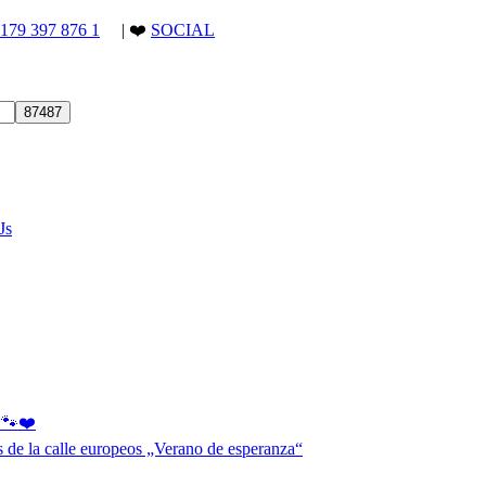
)179 397 876 1
| ❤️
SOCIAL
Js
s 🐾❤️
os de la calle europeos „Verano de esperanza“