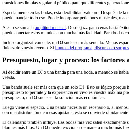
transiciones limpias y guiar al público para que diferentes generacione
Especialmente en las bodas, esta flexibilidad vale oro. Después de la
puede manejar todo eso. Puede incorporar peticiones musicales, reacc
A esto se suma la
amplitud musical
. Desde jazz para cenas hasta éxito
puede conectar estos mundos con mucha más facilidad. Para bodas con g
Incluso organizativamente, un DJ suele ser más sencillo. Menos espac
fluidez de vuestro evento. Si
Puntos del programa, discursos o sorpre
Presupuesto, lugar y proceso: los factore
Al decidir entre un DJ o una banda para una boda, a menudo se habla p
velada.
Una banda suele ser más cara que un solo DJ. Esto es lógico porque h
presupuesto lo permite y la experiencia en vivo es vuestra máxima prio
presupuesto, un DJ suele ser la solución más económica.
Luego viene el espacio. Una banda necesita un escenario o, al menos, 
con una distribución de mesas ajustada, esto se convierte rápidament
El calendario también influye. Las bodas rara vez salen exactamente 
bloques más fijos. Un DJ puede reaccionar de manera mucho más flexibl