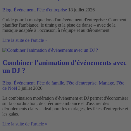
avec
un
Blog
,
Événement
,
Fête d'entreprise
18 juillet 2026
DJ
?
Guide pour la musique lors d'un événement d'entreprise : Comment
planifier l'ambiance, le timing et la piste de danse – avec de la
musique adaptée à l'occasion, à l'équipe et au déroulement.
Guide
Lire la suite de l'article »
pour
la
musique
lors
Combiner l'animation d'événements avec
d'un
un DJ ?
événement
d'entreprise
Blog
,
Événement
,
Fête de famille
,
Fête d'entreprise
,
Mariage
,
Fête
de Noël
3 juillet 2026
La combinaison modération d'événement et DJ permet d'économiser
sur la coordination, de créer une ambiance et d'assurer des
déroulements clairs – idéal pour les mariages, les fêtes d'entreprise et
les galas.
Combiner
Lire la suite de l'article »
l'animation