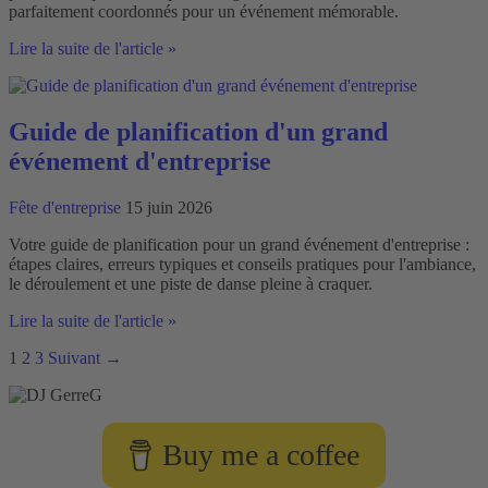
parfaitement coordonnés pour un événement mémorable.
Planifier
Lire la suite de l'article »
une
fête
d'entreprise
avec
Guide de planification d'un grand
une
événement d'entreprise
piste
de
danse
Fête d'entreprise
15 juin 2026
animée
Votre guide de planification pour un grand événement d'entreprise :
étapes claires, erreurs typiques et conseils pratiques pour l'ambiance,
le déroulement et une piste de danse pleine à craquer.
Guide
Lire la suite de l'article »
de
1
2
3
Suivant
→
planification
d'un
grand
événement
d'entreprise
Buy me a coffee