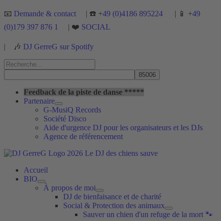
Aller
📧
Demande & contact
| ☎️ +
49 (0)4186 895224
| 📱 +
49
au
(0)179 397 876 1
| ❤️
SOCIAL
contenu
|
🎶
DJ GerreG sur Spotify
Rechercher :
Rechercher
Feedback de la piste de danse *****
Partenaire
G-MusiQ Records
Société Disco
Aide d'urgence DJ pour les organisateurs et les DJs
Agence de référencement
Accueil
BIO
À propos de moi
DJ de bienfaisance et de charité
Social & Protection des animaux
Sauver un chien d'un refuge de la mort 🐾