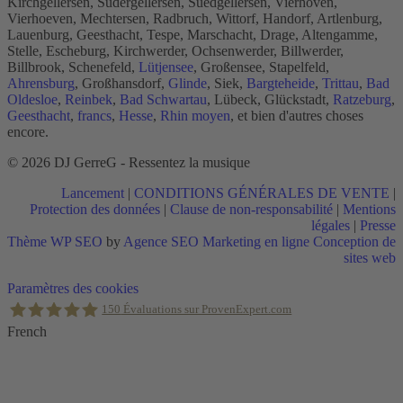
Kirchgellersen, Südergellersen, Suedgellersen, Vierhöven,
Vierhoeven, Mechtersen, Radbruch, Wittorf, Handorf, Artlenburg,
Lauenburg, Geesthacht, Tespe, Marschacht, Drage, Altengamme,
Stelle, Escheburg, Kirchwerder, Ochsenwerder, Billwerder,
Billbrook, Schenefeld,
Lütjensee
, Großensee, Stapelfeld,
Ahrensburg
, Großhansdorf,
Glinde
, Siek,
Bargteheide
,
Trittau
,
Bad
Oldesloe
,
Reinbek
,
Bad Schwartau
, Lübeck, Glückstadt,
Ratzeburg
,
Geesthacht
,
francs
,
Hesse
,
Rhin moyen
, et bien d'autres choses
encore.
© 2026 DJ GerreG - Ressentez la musique
Lancement
|
CONDITIONS GÉNÉRALES DE VENTE
|
Protection des données
|
Clause de non-responsabilité
|
Mentions
légales
|
Presse
Thème WP SEO
by
Agence SEO Marketing en ligne Conception de
sites web
Retour
Paramètres des cookies
en
150
Évaluations sur ProvenExpert.com
haut
French
Holger Korsten