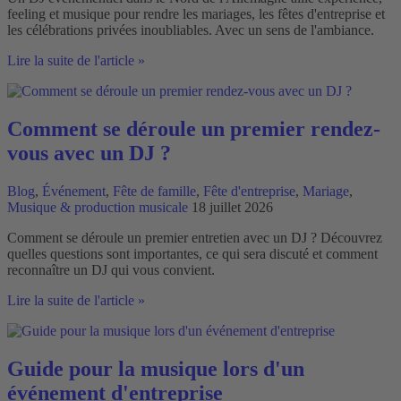
feeling et musique pour rendre les mariages, les fêtes d'entreprise et
les célébrations privées inoubliables. Avec un sens de l'ambiance.
DJ
Lire la suite de l'article »
d'événements
pour
le
nord
Comment se déroule un premier rendez-
de
vous avec un DJ ?
l'Allemagne
pour
des
Blog
,
Événement
,
Fête de famille
,
Fête d'entreprise
,
Mariage
,
pistes
Musique & production musicale
18 juillet 2026
de
danse
Comment se déroule un premier entretien avec un DJ ? Découvrez
pleines
quelles questions sont importantes, ce qui sera discuté et comment
reconnaître un DJ qui vous convient.
Comment
Lire la suite de l'article »
se
déroule
un
premier
Guide pour la musique lors d'un
rendez-
événement d'entreprise
vous