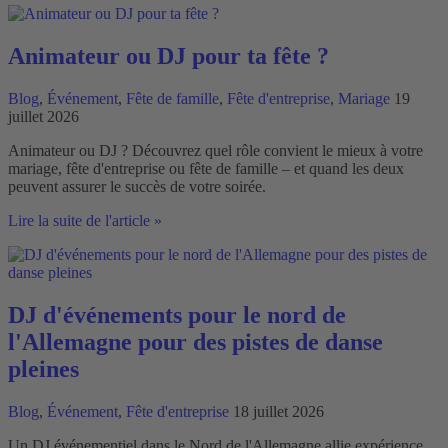
pour
la
fête
Animateur ou DJ pour ta fête ?
d'entreprise
:
Blog
,
Événement
,
Fête de famille
,
Fête d'entreprise
,
Mariage
19
Faites
juillet 2026
danser
votre
Animateur ou DJ ? Découvrez quel rôle convient le mieux à votre
équipe
mariage, fête d'entreprise ou fête de famille – et quand les deux
peuvent assurer le succès de votre soirée.
Animateur
Lire la suite de l'article »
ou
DJ
pour
ta
fête
DJ d'événements pour le nord de
?
l'Allemagne pour des pistes de danse
pleines
Blog
,
Événement
,
Fête d'entreprise
18 juillet 2026
Un DJ événementiel dans le Nord de l'Allemagne allie expérience,