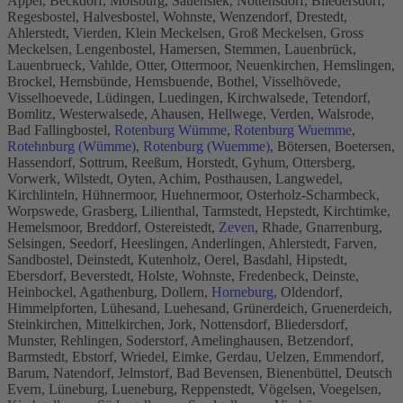
Appel, Beckdorf, Moisburg, Sauensiek, Nottensdorf, Bliedersdorf,
Regesbostel, Halvesbostel, Wohnste, Wenzendorf, Drestedt,
Ahlerstedt, Vierden, Klein Meckelsen, Groß Meckelsen, Gross
Meckelsen, Lengenbostel, Hamersen, Stemmen, Lauenbrück,
Lauenbrueck, Vahlde, Otter, Ottermoor, Neuenkirchen, Hemslingen,
Brockel, Hemsbünde, Hemsbuende, Bothel, Visselhövede,
Visselhoevede, Lüdingen, Luedingen, Kirchwalsede, Tetendorf,
Bomlitz, Westerwalsede, Ahausen, Hellwege, Verden, Walsrode,
Bad Fallingbostel,
Rotenburg Wümme
,
Rotenburg Wuemme
,
Rotehnburg (Wümme)
,
Rotenburg (Wuemme)
, Bötersen, Boetersen,
Hassendorf, Sottrum, Reeßum, Horstedt, Gyhum, Ottersberg,
Vorwerk, Wilstedt, Oyten, Achim, Posthausen, Langwedel,
Kirchlinteln, Hühnermoor, Huehnermoor, Osterholz-Scharmbeck,
Worpswede, Grasberg, Lilienthal, Tarmstedt, Hepstedt, Kirchtimke,
Hemelsmoor, Breddorf, Ostereistedt,
Zeven
, Rhade, Gnarrenburg,
Selsingen, Seedorf, Heeslingen, Anderlingen, Ahlerstedt, Farven,
Sandbostel, Deinstedt, Kutenholz, Oerel, Basdahl, Hipstedt,
Ebersdorf, Beverstedt, Holste, Wohnste, Fredenbeck, Deinste,
Heinbockel, Agathenburg, Dollern,
Horneburg
, Oldendorf,
Himmelpforten, Lühesand, Luehesand, Grünerdeich, Gruenerdeich,
Steinkirchen, Mittelkirchen, Jork, Nottensdorf, Bliedersdorf,
Munster, Rehlingen, Soderstorf, Amelinghausen, Betzendorf,
Barmstedt, Ebstorf, Wriedel, Eimke, Gerdau, Uelzen, Emmendorf,
Barum, Natendorf, Jelmstorf, Bad Bevensen, Bienenbüttel, Deutsch
Evern, Lüneburg, Lueneburg, Reppenstedt, Vögelsen, Voegelsen,