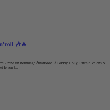
'roll 🎶🔥
erreG rend un hommage émotionnel à Buddy Holly, Ritchie Valens &
 le son [...].