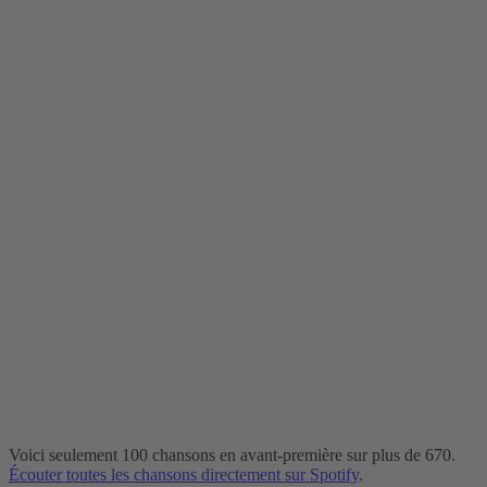
Died“
-
Un
hommage
aux
légendes
du
rock'n'roll
🎶
🔥
Voici seulement 100 chansons en avant-première sur plus de 670.
Écouter toutes les chansons directement sur Spotify
.