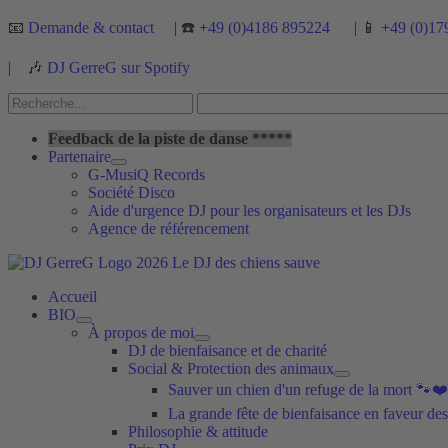
Aller
📧
Demande & contact
| ☎️ +
49 (0)4186 895224
| 📱 +
49 (0)17
au
contenu
|
🎶
DJ GerreG sur Spotify
Rechercher :
Rechercher
Feedback de la piste de danse *****
Partenaire
G-MusiQ Records
Société Disco
Aide d'urgence DJ pour les organisateurs et les DJs
Agence de référencement
Accueil
BIO
À propos de moi
DJ de bienfaisance et de charité
Social & Protection des animaux
Sauver un chien d'un refuge de la mort 🐾❤️
La grande fête de bienfaisance en faveur des
Philosophie & attitude