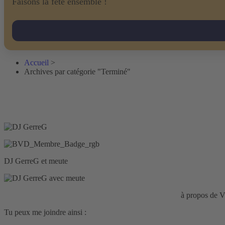
Faisons la fête ensemble !
Accueil
>
Archives par catégorie "Terminé"
DJ GerreG et meute
Responsabilité civile d'entreprise :
HISCOX Assurance
à propos d
Tu peux me joindre ainsi :