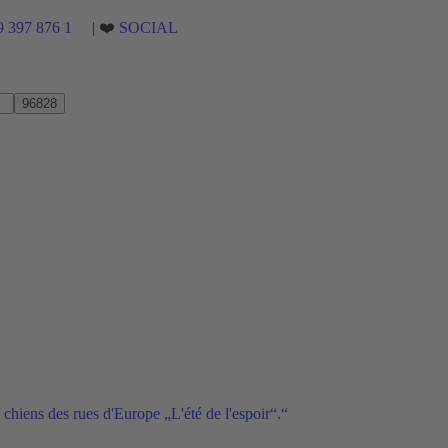
9 397 876 1
| ❤️
SOCIAL
 chiens des rues d'Europe „L'été de l'espoir“.“