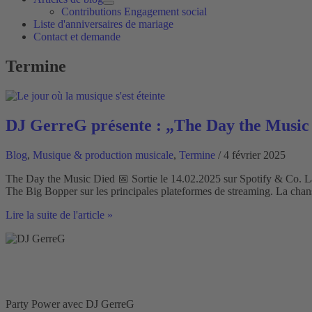
Contributions Engagement social
Liste d'anniversaires de mariage
Contact et demande
Termine
DJ GerreG présente : „The Day the Music 
Blog
,
Musique & production musicale
,
Termine
/ 4 février 2025
The Day the Music Died 📅 Sortie le 14.02.2025 sur Spotify & Co. 
The Big Bopper sur les principales plateformes de streaming. La chanson 
DJ
Lire la suite de l'article »
GerreG
présente
:
„The
Day
the
Music
Party Power avec DJ GerreG