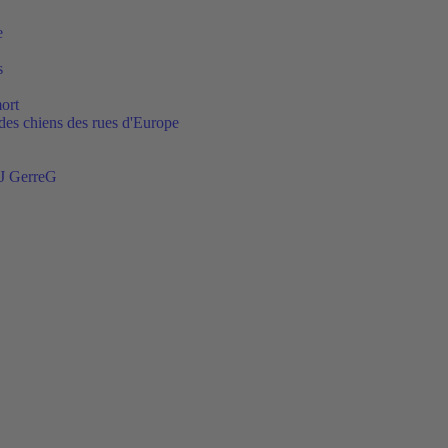
e
s
ort
t des chiens des rues d'Europe
DJ GerreG