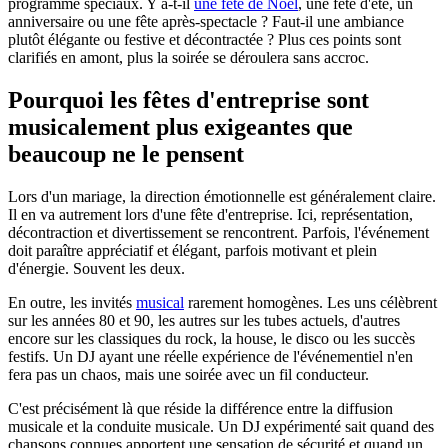
programme spéciaux. Y a-t-il
une fête de Noël
, une fête d'été, un
anniversaire ou une fête après-spectacle ? Faut-il une ambiance
plutôt élégante ou festive et décontractée ? Plus ces points sont
clarifiés en amont, plus la soirée se déroulera sans accroc.
Pourquoi les fêtes d'entreprise sont
musicalement plus exigeantes que
beaucoup ne le pensent
Lors d'un mariage, la direction émotionnelle est généralement claire.
Il en va autrement lors d'une fête d'entreprise. Ici, représentation,
décontraction et divertissement se rencontrent. Parfois, l'événement
doit paraître appréciatif et élégant, parfois motivant et plein
d'énergie. Souvent les deux.
En outre, les invités
musical
rarement homogènes. Les uns célèbrent
sur les années 80 et 90, les autres sur les tubes actuels, d'autres
encore sur les classiques du rock, la house, le disco ou les succès
festifs. Un DJ ayant une réelle expérience de l'événementiel n'en
fera pas un chaos, mais une soirée avec un fil conducteur.
C'est précisément là que réside la différence entre la diffusion
musicale et la conduite musicale. Un DJ expérimenté sait quand des
chansons connues apportent une sensation de sécurité et quand un