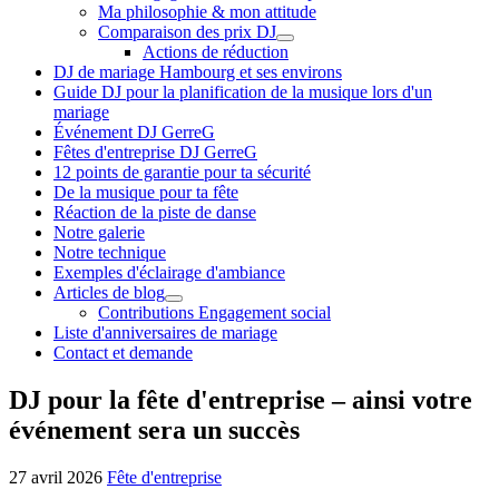
Ma philosophie & mon attitude
Comparaison des prix DJ
Actions de réduction
DJ de mariage Hambourg et ses environs
Guide DJ pour la planification de la musique lors d'un
mariage
Événement DJ GerreG
Fêtes d'entreprise DJ GerreG
12 points de garantie pour ta sécurité
De la musique pour ta fête
Réaction de la piste de danse
Notre galerie
Notre technique
Exemples d'éclairage d'ambiance
Articles de blog
Contributions Engagement social
Liste d'anniversaires de mariage
Contact et demande
DJ pour la fête d'entreprise – ainsi votre
événement sera un succès
27 avril 2026
Fête d'entreprise