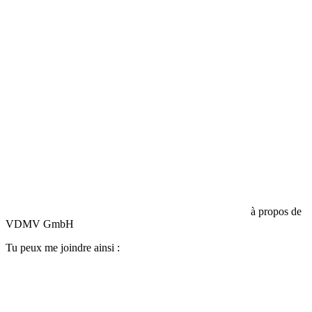
Responsabilité civile d'entreprise :
HISCOX Assurance
à propos de
VDMV GmbH
Tu peux me joindre ainsi :