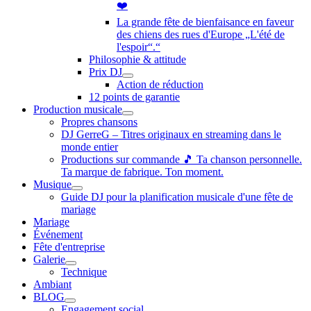
❤️
La grande fête de bienfaisance en faveur
des chiens des rues d'Europe „L'été de
l'espoir“.“
Philosophie & attitude
Prix DJ
Action de réduction
12 points de garantie
Production musicale
Propres chansons
DJ GerreG – Titres originaux en streaming dans le
monde entier
Productions sur commande 🎵 Ta chanson personnelle.
Ta marque de fabrique. Ton moment.
Musique
Guide DJ pour la planification musicale d'une fête de
mariage
Mariage
Événement
Fête d'entreprise
Galerie
Technique
Ambiant
BLOG
Engagement social