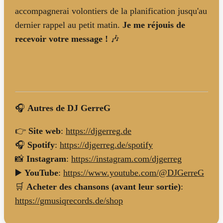
accompagnerai volontiers de la planification jusqu'au
dernier rappel au petit matin.
Je me réjouis de
recevoir votre message !
🎶
🎧
Autres de DJ GerreG
👉
Site web
:
https://djgerreg.de
🎧
Spotify
:
https://djgerreg.de/spotify
📸
Instagram
:
https://instagram.com/djgerreg
▶️
YouTube
:
https://www.youtube.com/@DJGerreG
🛒
Acheter des chansons (avant leur sortie)
:
https://gmusiqrecords.de/shop