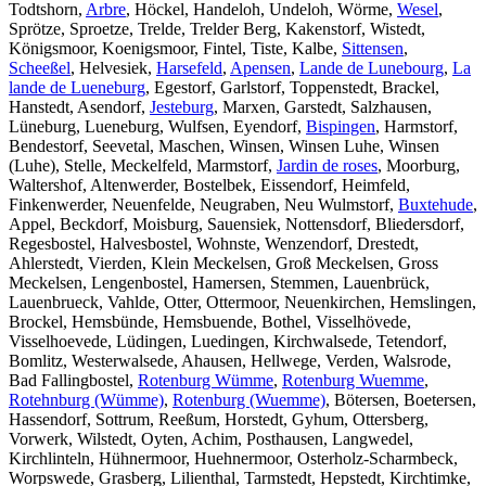
Todtshorn,
Arbre
, Höckel, Handeloh, Undeloh, Wörme,
Wesel
,
Sprötze, Sproetze, Trelde, Trelder Berg, Kakenstorf, Wistedt,
Königsmoor, Koenigsmoor, Fintel, Tiste, Kalbe,
Sittensen
,
Scheeßel
, Helvesiek,
Harsefeld
,
Apensen
,
Lande de Lunebourg
,
La
lande de Lueneburg
, Egestorf, Garlstorf, Toppenstedt, Brackel,
Hanstedt, Asendorf,
Jesteburg
, Marxen, Garstedt, Salzhausen,
Lüneburg, Lueneburg, Wulfsen, Eyendorf,
Bispingen
, Harmstorf,
Bendestorf, Seevetal, Maschen, Winsen, Winsen Luhe, Winsen
(Luhe), Stelle, Meckelfeld, Marmstorf,
Jardin de roses
, Moorburg,
Waltershof, Altenwerder, Bostelbek, Eissendorf, Heimfeld,
Finkenwerder, Neuenfelde, Neugraben, Neu Wulmstorf,
Buxtehude
,
Appel, Beckdorf, Moisburg, Sauensiek, Nottensdorf, Bliedersdorf,
Regesbostel, Halvesbostel, Wohnste, Wenzendorf, Drestedt,
Ahlerstedt, Vierden, Klein Meckelsen, Groß Meckelsen, Gross
Meckelsen, Lengenbostel, Hamersen, Stemmen, Lauenbrück,
Lauenbrueck, Vahlde, Otter, Ottermoor, Neuenkirchen, Hemslingen,
Brockel, Hemsbünde, Hemsbuende, Bothel, Visselhövede,
Visselhoevede, Lüdingen, Luedingen, Kirchwalsede, Tetendorf,
Bomlitz, Westerwalsede, Ahausen, Hellwege, Verden, Walsrode,
Bad Fallingbostel,
Rotenburg Wümme
,
Rotenburg Wuemme
,
Rotehnburg (Wümme)
,
Rotenburg (Wuemme)
, Bötersen, Boetersen,
Hassendorf, Sottrum, Reeßum, Horstedt, Gyhum, Ottersberg,
Vorwerk, Wilstedt, Oyten, Achim, Posthausen, Langwedel,
Kirchlinteln, Hühnermoor, Huehnermoor, Osterholz-Scharmbeck,
Worpswede, Grasberg, Lilienthal, Tarmstedt, Hepstedt, Kirchtimke,