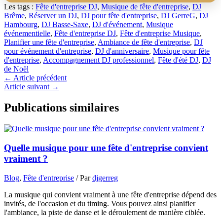
Les tags :
Fête d'entreprise DJ
,
Musique de fête d'entreprise
,
DJ
Brême
,
Réserver un DJ
,
DJ pour fête d'entreprise
,
DJ GerreG
,
DJ
Hambourg
,
DJ Basse-Saxe
,
DJ d'événement
,
Musique
événementielle
,
Fête d'entreprise DJ
,
Fête d'entreprise Musique
,
Planifier une fête d'entreprise
,
Ambiance de fête d'entreprise
,
DJ
pour événement d'entreprise
,
DJ d'anniversaire
,
Musique pour fête
d'entreprise
,
Accompagnement DJ professionnel
,
Fête d'été DJ
,
DJ
de Noël
←
Article précédent
Article suivant
→
Publications similaires
Quelle musique pour une fête d'entreprise convient
vraiment ?
Blog
,
Fête d'entreprise
/ Par
djgerreg
La musique qui convient vraiment à une fête d'entreprise dépend des
invités, de l'occasion et du timing. Vous pouvez ainsi planifier
l'ambiance, la piste de danse et le déroulement de manière ciblée.