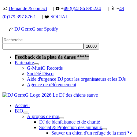
Aller
📧
Demande & contact
| ☎️ +
49 (0)4186 895224
| 📱 +
49
au
(0)179 397 876 1
| ❤️
SOCIAL
contenu
|
🎶
DJ GerreG sur Spotify
Rechercher :
Rechercher
Feedback de la piste de danse *****
Partenaire
G-MusiQ Records
Société Disco
Aide d'urgence DJ pour les organisateurs et les DJs
Agence de référencement
Accueil
BIO
À propos de moi
DJ de bienfaisance et de charité
Social & Protection des animaux
Sauver un chien d'un refuge de la mort 🐾