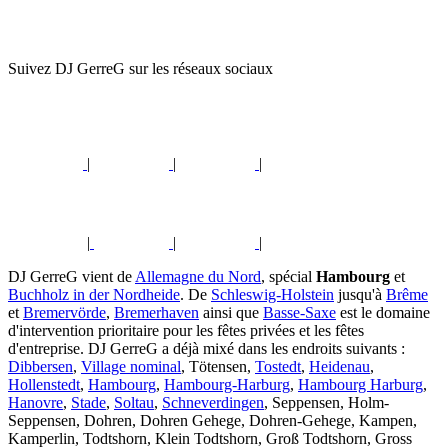
Suivez DJ GerreG sur les réseaux sociaux
|
|
|
|
|
|
DJ GerreG vient de
Allemagne du Nord
, spécial
Hambourg
et
Buchholz in der Nordheide
. De
Schleswig-Holstein
jusqu'à
Brême
et
Bremervörde
,
Bremerhaven
ainsi que
Basse-Saxe
est le domaine
d'intervention prioritaire pour les fêtes privées et les fêtes
d'entreprise. DJ GerreG a déjà mixé dans les endroits suivants :
Dibbersen
,
Village nominal
, Tötensen,
Tostedt
,
Heidenau
,
Hollenstedt
,
Hambourg
,
Hambourg-Harburg
,
Hambourg Harburg
,
Hanovre
,
Stade
,
Soltau
,
Schneverdingen
, Seppensen, Holm-
Seppensen, Dohren, Dohren Gehege, Dohren-Gehege, Kampen,
Kamperlin, Todtshorn, Klein Todtshorn, Groß Todtshorn, Gross