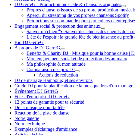
DJ GerreG - Production musicale & chansons originales
Propres chansons issues de sa propre production musical
Aperçu du streaming de vos propres chansons Spotify
Productions sur commande pour particuliers et entreprise
Engagement social & protection des animaux
Sauver un chien 🐾 Sauver des chiens des chenils de la m
L'été de l'espoir : la grande fête de bienfaisance au profi
Bio DJ GerreG
À propos de DJ GerreG
Benefiz & Charity DJ - Musique pour la bonne cause | 
Mon engagement social et de protection des animaux
Ma philosophie & mon attitude
Comparaison des prix DJ
Actions de réduction
DJ de mariage Hambourg et ses environs
Guide DJ pour la planification de la musique lors d'un mariage
Événement DJ GerreG
Fêtes d'entreprise DJ GerreG
12 points de garantie pour ta sécurité
De la musique pour ta fête
Réaction de la piste de danse
Notre galerie
Notre technique
Exemples d'éclairage d'ambiance
Articles de blog