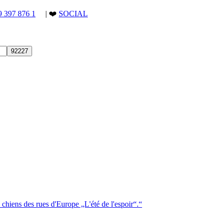
9 397 876 1
| ❤️
SOCIAL
 chiens des rues d'Europe „L'été de l'espoir“.“