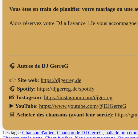
Vous êtes en train de planifier votre mariage ou une au
Alors réservez votre DJ à l'avance ! Je vous accompagnera
🎧
Autres de DJ GerreG
👉
Site web
:
https://djgerreg.de
🎧
Spotify
:
https://djgerreg.de/spotify
📸
Instagram
:
https://instagram.com/djgerreg
▶️
YouTube
:
https://www.youtube.com/@DJGerreG
🛒
Acheter des chansons (avant leur sortie)
:
https://gm
Les tags :
Chanson d'adieu
,
Chanson de DJ GerreG
,
ballade pop émot