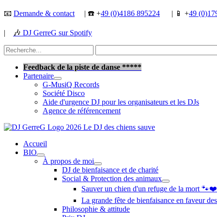
Aller
📧
Demande & contact
| ☎️ +
49 (0)4186 895224
| 📱 +
49 (0)17
au
contenu
|
🎶
DJ GerreG sur Spotify
Rechercher :
Rechercher
Feedback de la piste de danse *****
Partenaire
G-MusiQ Records
Société Disco
Aide d'urgence DJ pour les organisateurs et les DJs
Agence de référencement
Accueil
BIO
À propos de moi
DJ de bienfaisance et de charité
Social & Protection des animaux
Sauver un chien d'un refuge de la mort 🐾❤️
La grande fête de bienfaisance en faveur des
Philosophie & attitude