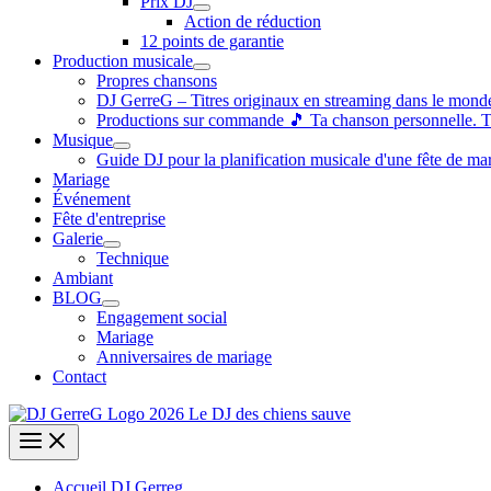
Prix DJ
Action de réduction
12 points de garantie
Production musicale
Propres chansons
DJ GerreG – Titres originaux en streaming dans le monde
Productions sur commande 🎵 Ta chanson personnelle. 
Musique
Guide DJ pour la planification musicale d'une fête de ma
Mariage
Événement
Fête d'entreprise
Galerie
Technique
Ambiant
BLOG
Engagement social
Mariage
Anniversaires de mariage
Contact
Accueil DJ Gerreg