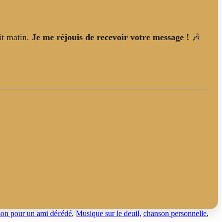
it matin.
Je me réjouis de recevoir votre message !
🎶
on pour un ami décédé
,
Musique sur le deuil
,
chanson personnelle
,