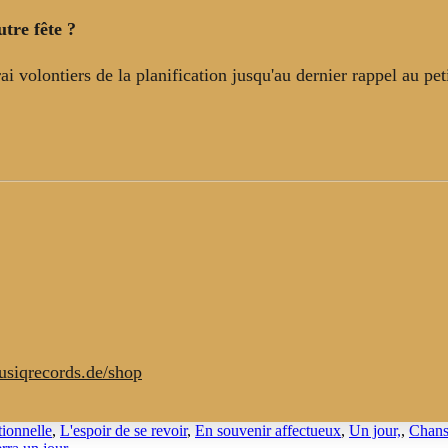
tre fête ?
i volontiers de la planification jusqu'au dernier rappel au pet
usiqrecords.de/shop
ionnelle
,
L'espoir de se revoir
,
En souvenir affectueux
,
Un jour,
,
Chans