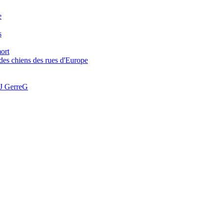
e
s
ort
t des chiens des rues d'Europe
DJ GerreG