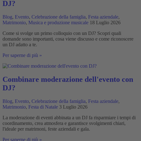
DJ?
festa?
Blog
,
Evento
,
Celebrazione della famiglia
,
Festa aziendale
,
Matrimonio
,
Musica e produzione musicale
18 Luglio 2026
Come si svolge un primo colloquio con un DJ? Scopri quali
domande sono importanti, cosa viene discusso e come riconoscere
un DJ adatto a te.
Come
Per saperne di più »
si
svolge
un
primo
Combinare moderazione dell'evento con
colloquio
DJ?
con
un
DJ?
Blog
,
Evento
,
Celebrazione della famiglia
,
Festa aziendale
,
Matrimonio
,
Festa di Natale
3 Luglio 2026
La moderazione di eventi abbinata a un DJ fa risparmiare i tempi di
coordinamento, crea atmosfera e garantisce svolgimenti chiari,
l'ideale per matrimoni, feste aziendali e gala.
Combinare
Per saperne di più »