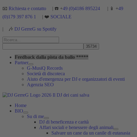
Vai
📧
Richiesta e contatto
| ☎️ +
49 (0)4186 895224
| 📱 +
49
al
(0)179 397 876 1
| ❤️
SOCIALE
contenuto
|
🎶
DJ GerreG su Spotify
Cerca:
Cerca
Feedback dalla pista da ballo *****
Partner
G-MusiQ Records
Società di discoteca
Aiuto d'emergenza per DJ e organizzatori di eventi
Agenzia SEO
Home
BIO
Su di me
DJ di beneficenza e carità
Affari sociali e benessere degli animali
Salvare un cane da un canile di eutanasia