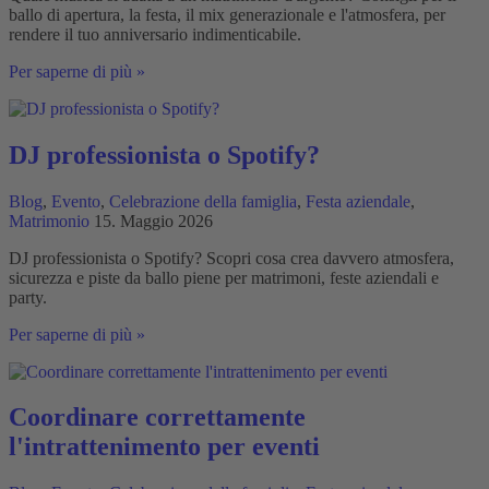
ballo di apertura, la festa, il mix generazionale e l'atmosfera, per
rendere il tuo anniversario indimenticabile.
Quale
Per saperne di più »
musica
si
adatta
a
DJ professionista o Spotify?
un
matrimonio
Blog
,
Evento
,
Celebrazione della famiglia
,
Festa aziendale
,
d'argento?
Matrimonio
15. Maggio 2026
DJ professionista o Spotify? Scopri cosa crea davvero atmosfera,
sicurezza e piste da ballo piene per matrimoni, feste aziendali e
party.
DJ
Per saperne di più »
professionista
o
Spotify?
Coordinare correttamente
l'intrattenimento per eventi