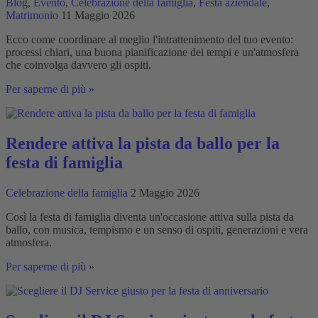
Blog
,
Evento
,
Celebrazione della famiglia
,
Festa aziendale
,
Matrimonio
11 Maggio 2026
Ecco come coordinare al meglio l'intrattenimento del tuo evento:
processi chiari, una buona pianificazione dei tempi e un'atmosfera
che coinvolga davvero gli ospiti.
Coordinare
Per saperne di più »
correttamente
l'intrattenimento
per
eventi
Rendere attiva la pista da ballo per la
festa di famiglia
Celebrazione della famiglia
2 Maggio 2026
Così la festa di famiglia diventa un'occasione attiva sulla pista da
ballo, con musica, tempismo e un senso di ospiti, generazioni e vera
atmosfera.
Rendere
Per saperne di più »
attiva
la
pista
da