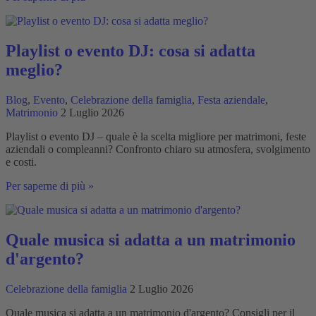
moderazione
dell'evento
con
DJ?
Playlist o evento DJ: cosa si adatta
meglio?
Blog
,
Evento
,
Celebrazione della famiglia
,
Festa aziendale
,
Matrimonio
2 Luglio 2026
Playlist o evento DJ – quale è la scelta migliore per matrimoni, feste
aziendali o compleanni? Confronto chiaro su atmosfera, svolgimento
e costi.
Playlist
Per saperne di più »
o
evento
DJ:
cosa
Quale musica si adatta a un matrimonio
si
d'argento?
adatta
meglio?
Celebrazione della famiglia
2 Luglio 2026
Quale musica si adatta a un matrimonio d'argento? Consigli per il