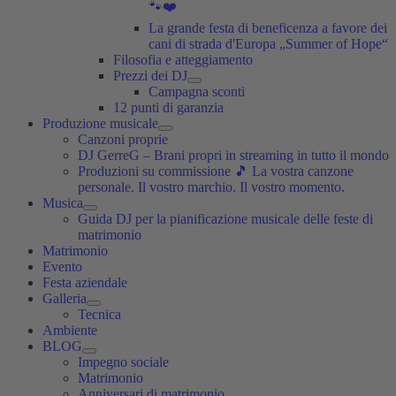
🐾❤️
La grande festa di beneficenza a favore dei
cani di strada d'Europa „Summer of Hope“
Filosofia e atteggiamento
Prezzi dei DJ
Campagna sconti
12 punti di garanzia
Produzione musicale
Canzoni proprie
DJ GerreG – Brani propri in streaming in tutto il mondo
Produzioni su commissione 🎵 La vostra canzone
personale. Il vostro marchio. Il vostro momento.
Musica
Guida DJ per la pianificazione musicale delle feste di
matrimonio
Matrimonio
Evento
Festa aziendale
Galleria
Tecnica
Ambiente
BLOG
Impegno sociale
Matrimonio
Anniversari di matrimonio