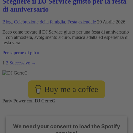
Scegliere il DJ Service giusto per la festa
ballo
di anniversario
per
la
festa
Blog
,
Celebrazione della famiglia
,
Festa aziendale
29 Aprile 2026
di
famiglia
Ecco come trovare il DJ Service giusto per una festa di anniversario
– con atmosfera, svolgimento sicuro, musica adatta ed esperienza di
festa vera.
Scegliere
Per saperne di più »
il
1
2
Successivo
→
DJ
Service
giusto
per
la
Buy me a coffee
festa
di
anniversario
Party Power con DJ GerreG
We need your consent to load the Spotify
service!