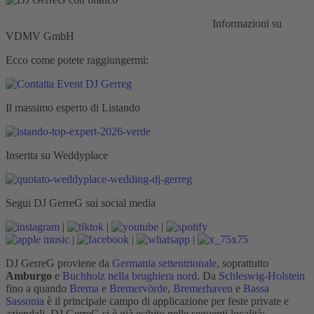
Responsabilità civile:
Assicurazione HISCOX
Informazioni su
VDMV GmbH
Ecco come potete raggiungermi:
Il massimo esperto di Listando
Inserita su Weddyplace
Segui DJ GerreG sui social media
|
|
|
|
|
|
DJ GerreG proviene da
Germania settentrionale
, soprattutto
Amburgo
e
Buchholz nella brughiera nord
. Da
Schleswig-Holstein
fino a quando
Brema
e
Bremervörde
,
Bremerhaven
e
Bassa
Sassonia
è il principale campo di applicazione per feste private e
aziendali. DJ GerreG si è già esibito nelle seguenti località: