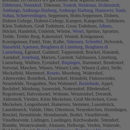
Dibbersen
,
Nenndorf
, Tötensen,
Tostedt
,
Heidenau
,
Hollenstedt
,
Amburgo
,
Amburgo-Harburg
,
Amburgo Harburg
,
Hannover
,
Stade
,
Soltau
,
Schneverdingen
, Seppensen, Holm-Seppensen, Dohren,
Dohren Gehege, Dohren-Gehege, Kampen, Kamperlin, Todtshorn,
Klein Todtshorn, Groß Todtshorn, Gross Todtshorn,
Albero
,
Höckel, Handeloh, Undeloh, Wörme,
Wesel
, Sprötze, Sproetze,
Trelde, Trelder Berg, Kakenstorf, Wistedt, Königsmoor,
Koenigsmoor, Fintel, Tiste, Kalbe,
Sittensen
,
Scheeßel
, Helvesiek,
Harsefeld
,
Apensen
,
Brughiera di Lüneburg
,
Brughiera di
Lueneburg
, Egestorf, Garlstorf, Toppenstedt, Brackel, Hanstedt,
Asendorf,
Jesteburg
, Marxen, Garstedt, Salzhausen, Lüneburg,
Lueneburg, Wulfsen, Eyendorf,
Bispingen
, Harmstorf, Bendestorf,
Seevetal, Maschen, Winsen, Winsen Luhe, Winsen (Luhe), Stelle,
Meckelfeld, Marmstorf,
Roseto
, Moorburg, Waltershof,
Altenwerder, Bostelbek, Eissendorf, Heimfeld, Finkenwerder,
Neuenfelde, Neugraben, Neu Wulmstorf,
Buxtehude
, Appel,
Beckdorf, Moisburg, Sauensiek, Nottensdorf, Bliedersdorf,
Regesbostel, Halvesbostel, Wohnste, Wenzendorf, Drestedt,
Ahlerstedt, Vierden, Klein Meckelsen, Groß Meckelsen, Gross
Meckelsen, Lengenbostel, Hamersen, Stemmen, Lauenbrück,
Lauenbrueck, Vahlde, Otter, Ottermoor, Neuenkirchen, Hemslingen,
Brockel, Hemsbünde, Hemsbuende, Bothel, Visselhövede,
Visselhoevede, Lüdingen, Luedingen, Kirchwalsede, Tetendorf,
Bomlitz, Westerwalsede, Ahausen, Hellwege, Verden, Walsrode,