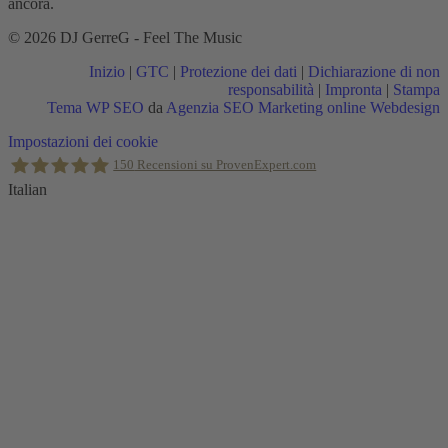
ancora.
© 2026 DJ GerreG - Feel The Music
Inizio
|
GTC
|
Protezione dei dati
|
Dichiarazione di non
responsabilità
|
Impronta
|
Stampa
Tema WP SEO
da
Agenzia SEO Marketing online Webdesign
Torna
Impostazioni dei cookie
in
150
Recensioni su ProvenExpert.com
alto
Italian
Holger Korsten