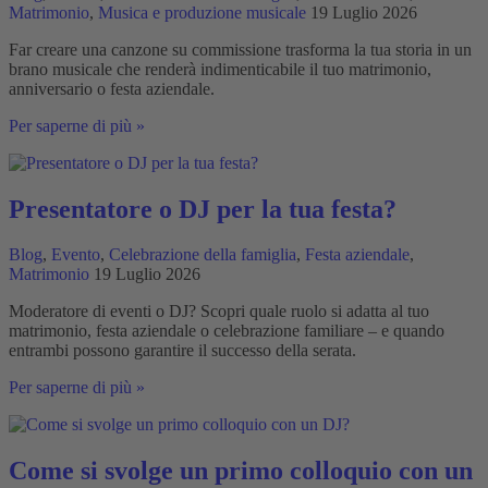
Matrimonio
,
Musica e produzione musicale
19 Luglio 2026
Far creare una canzone su commissione trasforma la tua storia in un
brano musicale che renderà indimenticabile il tuo matrimonio,
anniversario o festa aziendale.
Creare
Per saperne di più »
una
canzone
su
commissione
Presentatore o DJ per la tua festa?
personalizzata
Blog
,
Evento
,
Celebrazione della famiglia
,
Festa aziendale
,
Matrimonio
19 Luglio 2026
Moderatore di eventi o DJ? Scopri quale ruolo si adatta al tuo
matrimonio, festa aziendale o celebrazione familiare – e quando
entrambi possono garantire il successo della serata.
Presentatore
Per saperne di più »
o
DJ
per
la
Come si svolge un primo colloquio con un
tua