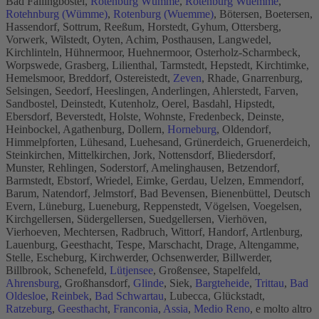
Bad Fallingbostel,
Rotenburg Wümme
,
Rotenburg Wuemme
,
Rotehnburg (Wümme)
,
Rotenburg (Wuemme)
, Bötersen, Boetersen,
Hassendorf, Sottrum, Reeßum, Horstedt, Gyhum, Ottersberg,
Vorwerk, Wilstedt, Oyten, Achim, Posthausen, Langwedel,
Kirchlinteln, Hühnermoor, Huehnermoor, Osterholz-Scharmbeck,
Worpswede, Grasberg, Lilienthal, Tarmstedt, Hepstedt, Kirchtimke,
Hemelsmoor, Breddorf, Ostereistedt,
Zeven
, Rhade, Gnarrenburg,
Selsingen, Seedorf, Heeslingen, Anderlingen, Ahlerstedt, Farven,
Sandbostel, Deinstedt, Kutenholz, Oerel, Basdahl, Hipstedt,
Ebersdorf, Beverstedt, Holste, Wohnste, Fredenbeck, Deinste,
Heinbockel, Agathenburg, Dollern,
Horneburg
, Oldendorf,
Himmelpforten, Lühesand, Luehesand, Grünerdeich, Gruenerdeich,
Steinkirchen, Mittelkirchen, Jork, Nottensdorf, Bliedersdorf,
Munster, Rehlingen, Soderstorf, Amelinghausen, Betzendorf,
Barmstedt, Ebstorf, Wriedel, Eimke, Gerdau, Uelzen, Emmendorf,
Barum, Natendorf, Jelmstorf, Bad Bevensen, Bienenbüttel, Deutsch
Evern, Lüneburg, Lueneburg, Reppenstedt, Vögelsen, Voegelsen,
Kirchgellersen, Südergellersen, Suedgellersen, Vierhöven,
Vierhoeven, Mechtersen, Radbruch, Wittorf, Handorf, Artlenburg,
Lauenburg, Geesthacht, Tespe, Marschacht, Drage, Altengamme,
Stelle, Escheburg, Kirchwerder, Ochsenwerder, Billwerder,
Billbrook, Schenefeld,
Lütjensee
, Großensee, Stapelfeld,
Ahrensburg
, Großhansdorf,
Glinde
, Siek,
Bargteheide
,
Trittau
,
Bad
Oldesloe
,
Reinbek
,
Bad Schwartau
, Lubecca, Glückstadt,
Ratzeburg
,
Geesthacht
,
Franconia
,
Assia
,
Medio Reno
, e molto altro