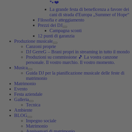
🐾❤️
La grande festa di beneficenza a favore dei
cani di strada d'Europa „Summer of Hope“
Filosofia e atteggiamento
Prezzi dei DJ
Campagna sconti
12 punti di garanzia
Produzione musicale
Canzoni proprie
DJ GerreG – Brani propri in streaming in tutto il mondo
Produzioni su commissione 🎵 La vostra canzone
personale. Il vostro marchio. Il vostro momento.
Musica
Guida DJ per la pianificazione musicale delle feste di
matrimonio
Matrimonio
Evento
Festa aziendale
Galleria
Tecnica
Ambiente
BLOG
Impegno sociale
Matrimonio
Anniversari di matrimonio