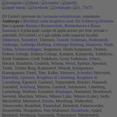
|
|
|
|
|
|
DJ GerreG proviene da
Germania settentrionale
, soprattutto
Amburgo
e
Buchholz nella brughiera nord
. Da
Schleswig-Holstein
fino a quando
Brema
e
Bremervörde
,
Bremerhaven
e
Bassa
Sassonia
è il principale campo di applicazione per feste private e
aziendali. DJ GerreG si è già esibito nelle seguenti località:
Dibbersen
,
Nenndorf
, Tötensen,
Tostedt
,
Heidenau
,
Hollenstedt
,
Amburgo
,
Amburgo-Harburg
,
Amburgo Harburg
,
Hannover
,
Stade
,
Soltau
,
Schneverdingen
, Seppensen, Holm-Seppensen, Dohren,
Dohren Gehege, Dohren-Gehege, Kampen, Kamperlin, Todtshorn,
Klein Todtshorn, Groß Todtshorn, Gross Todtshorn,
Albero
,
Höckel, Handeloh, Undeloh, Wörme,
Wesel
, Sprötze, Sproetze,
Trelde, Trelder Berg, Kakenstorf, Wistedt, Königsmoor,
Koenigsmoor, Fintel, Tiste, Kalbe,
Sittensen
,
Scheeßel
, Helvesiek,
Harsefeld
,
Apensen
,
Brughiera di Lüneburg
,
Brughiera di
Lueneburg
, Egestorf, Garlstorf, Toppenstedt, Brackel, Hanstedt,
Asendorf,
Jesteburg
, Marxen, Garstedt, Salzhausen, Lüneburg,
Lueneburg, Wulfsen, Eyendorf,
Bispingen
, Harmstorf, Bendestorf,
Seevetal, Maschen, Winsen, Winsen Luhe, Winsen (Luhe), Stelle,
Meckelfeld, Marmstorf,
Roseto
, Moorburg, Waltershof,
Altenwerder, Bostelbek, Eissendorf, Heimfeld, Finkenwerder,
Neuenfelde, Neugraben, Neu Wulmstorf,
Buxtehude
, Appel,
Beckdorf, Moisburg, Sauensiek, Nottensdorf, Bliedersdorf,