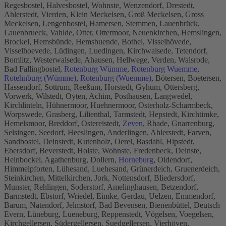
Regesbostel, Halvesbostel, Wohnste, Wenzendorf, Drestedt,
Ahlerstedt, Vierden, Klein Meckelsen, Groß Meckelsen, Gross
Meckelsen, Lengenbostel, Hamersen, Stemmen, Lauenbrück,
Lauenbrueck, Vahlde, Otter, Ottermoor, Neuenkirchen, Hemslingen,
Brockel, Hemsbünde, Hemsbuende, Bothel, Visselhövede,
Visselhoevede, Lüdingen, Luedingen, Kirchwalsede, Tetendorf,
Bomlitz, Westerwalsede, Ahausen, Hellwege, Verden, Walsrode,
Bad Fallingbostel,
Rotenburg Wümme
,
Rotenburg Wuemme
,
Rotehnburg (Wümme)
,
Rotenburg (Wuemme)
, Bötersen, Boetersen,
Hassendorf, Sottrum, Reeßum, Horstedt, Gyhum, Ottersberg,
Vorwerk, Wilstedt, Oyten, Achim, Posthausen, Langwedel,
Kirchlinteln, Hühnermoor, Huehnermoor, Osterholz-Scharmbeck,
Worpswede, Grasberg, Lilienthal, Tarmstedt, Hepstedt, Kirchtimke,
Hemelsmoor, Breddorf, Ostereistedt,
Zeven
, Rhade, Gnarrenburg,
Selsingen, Seedorf, Heeslingen, Anderlingen, Ahlerstedt, Farven,
Sandbostel, Deinstedt, Kutenholz, Oerel, Basdahl, Hipstedt,
Ebersdorf, Beverstedt, Holste, Wohnste, Fredenbeck, Deinste,
Heinbockel, Agathenburg, Dollern,
Horneburg
, Oldendorf,
Himmelpforten, Lühesand, Luehesand, Grünerdeich, Gruenerdeich,
Steinkirchen, Mittelkirchen, Jork, Nottensdorf, Bliedersdorf,
Munster, Rehlingen, Soderstorf, Amelinghausen, Betzendorf,
Barmstedt, Ebstorf, Wriedel, Eimke, Gerdau, Uelzen, Emmendorf,
Barum, Natendorf, Jelmstorf, Bad Bevensen, Bienenbüttel, Deutsch
Evern, Lüneburg, Lueneburg, Reppenstedt, Vögelsen, Voegelsen,
Kirchgellersen, Südergellersen, Suedgellersen, Vierhöven,