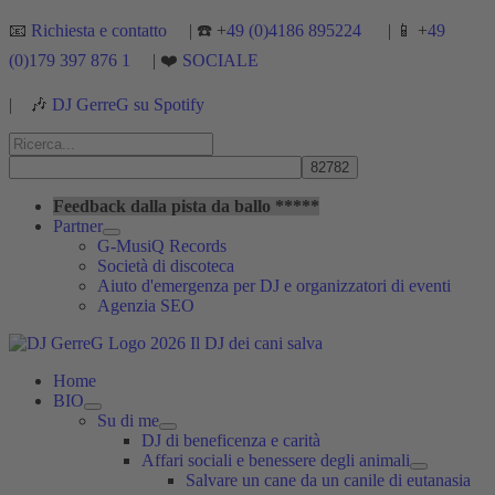
Vai
📧
Richiesta e contatto
| ☎️ +
49 (0)4186 895224
| 📱 +
49
al
(0)179 397 876 1
| ❤️
SOCIALE
contenuto
|
🎶
DJ GerreG su Spotify
Cerca:
Cerca
Feedback dalla pista da ballo *****
Partner
G-MusiQ Records
Società di discoteca
Aiuto d'emergenza per DJ e organizzatori di eventi
Agenzia SEO
Home
BIO
Su di me
DJ di beneficenza e carità
Affari sociali e benessere degli animali
Salvare un cane da un canile di eutanasia