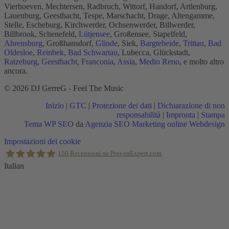
Vierhoeven, Mechtersen, Radbruch, Wittorf, Handorf, Artlenburg,
Lauenburg, Geesthacht, Tespe, Marschacht, Drage, Altengamme,
Stelle, Escheburg, Kirchwerder, Ochsenwerder, Billwerder,
Billbrook, Schenefeld,
Lütjensee
, Großensee, Stapelfeld,
Ahrensburg
, Großhansdorf,
Glinde
, Siek,
Bargteheide
,
Trittau
,
Bad
Oldesloe
,
Reinbek
,
Bad Schwartau
, Lubecca, Glückstadt,
Ratzeburg
,
Geesthacht
,
Franconia
,
Assia
,
Medio Reno
, e molto altro
ancora.
© 2026 DJ GerreG - Feel The Music
Inizio
|
GTC
|
Protezione dei dati
|
Dichiarazione di non
responsabilità
|
Impronta
|
Stampa
Tema WP SEO
da
Agenzia SEO Marketing online Webdesign
Torna
Impostazioni dei cookie
in
150
Recensioni su ProvenExpert.com
alto
Italian
Holger Korsten