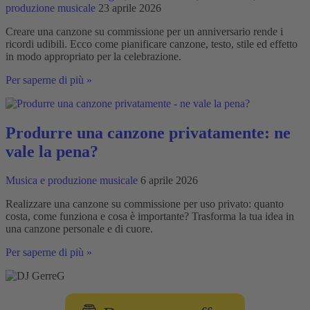
produzione musicale
23 aprile 2026
Creare una canzone su commissione per un anniversario rende i
ricordi udibili. Ecco come pianificare canzone, testo, stile ed effetto
in modo appropriato per la celebrazione.
Creare
Per saperne di più »
una
canzone
su
commissione
Produrre una canzone privatamente: ne
per
vale la pena?
un
anniversario
Musica e produzione musicale
6 aprile 2026
Realizzare una canzone su commissione per uso privato: quanto
costa, come funziona e cosa è importante? Trasforma la tua idea in
una canzone personale e di cuore.
Produrre
Per saperne di più »
una
canzone
privatamente:
ne