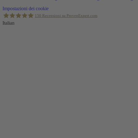
Torna
Impostazioni dei cookie
in
150
Recensioni su ProvenExpert.com
alto
Italian
Holger Korsten