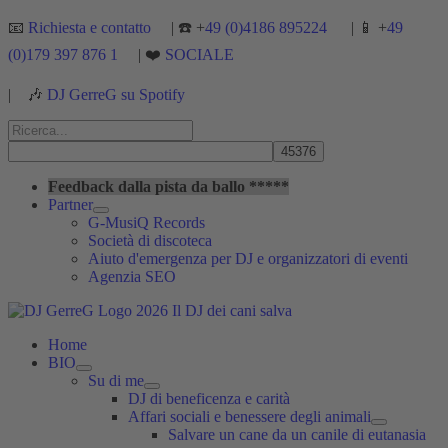
Vai
📧
Richiesta e contatto
| ☎️ +
49 (0)4186 895224
| 📱 +
49
al
(0)179 397 876 1
| ❤️
SOCIALE
contenuto
|
🎶
DJ GerreG su Spotify
Cerca:
Cerca
Feedback dalla pista da ballo *****
Partner
G-MusiQ Records
Società di discoteca
Aiuto d'emergenza per DJ e organizzatori di eventi
Agenzia SEO
Home
BIO
Su di me
DJ di beneficenza e carità
Affari sociali e benessere degli animali
Salvare un cane da un canile di eutanasia