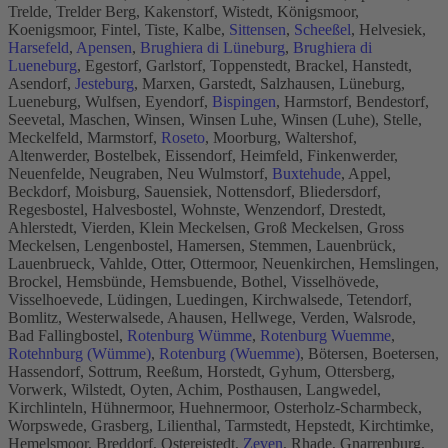
Trelde, Trelder Berg, Kakenstorf, Wistedt, Königsmoor,
Koenigsmoor, Fintel, Tiste, Kalbe,
Sittensen
,
Scheeßel
, Helvesiek,
Harsefeld
,
Apensen
,
Brughiera di Lüneburg
,
Brughiera di
Lueneburg
, Egestorf, Garlstorf, Toppenstedt, Brackel, Hanstedt,
Asendorf,
Jesteburg
, Marxen, Garstedt, Salzhausen, Lüneburg,
Lueneburg, Wulfsen, Eyendorf,
Bispingen
, Harmstorf, Bendestorf,
Seevetal, Maschen, Winsen, Winsen Luhe, Winsen (Luhe), Stelle,
Meckelfeld, Marmstorf,
Roseto
, Moorburg, Waltershof,
Altenwerder, Bostelbek, Eissendorf, Heimfeld, Finkenwerder,
Neuenfelde, Neugraben, Neu Wulmstorf,
Buxtehude
, Appel,
Beckdorf, Moisburg, Sauensiek, Nottensdorf, Bliedersdorf,
Regesbostel, Halvesbostel, Wohnste, Wenzendorf, Drestedt,
Ahlerstedt, Vierden, Klein Meckelsen, Groß Meckelsen, Gross
Meckelsen, Lengenbostel, Hamersen, Stemmen, Lauenbrück,
Lauenbrueck, Vahlde, Otter, Ottermoor, Neuenkirchen, Hemslingen,
Brockel, Hemsbünde, Hemsbuende, Bothel, Visselhövede,
Visselhoevede, Lüdingen, Luedingen, Kirchwalsede, Tetendorf,
Bomlitz, Westerwalsede, Ahausen, Hellwege, Verden, Walsrode,
Bad Fallingbostel,
Rotenburg Wümme
,
Rotenburg Wuemme
,
Rotehnburg (Wümme)
,
Rotenburg (Wuemme)
, Bötersen, Boetersen,
Hassendorf, Sottrum, Reeßum, Horstedt, Gyhum, Ottersberg,
Vorwerk, Wilstedt, Oyten, Achim, Posthausen, Langwedel,
Kirchlinteln, Hühnermoor, Huehnermoor, Osterholz-Scharmbeck,
Worpswede, Grasberg, Lilienthal, Tarmstedt, Hepstedt, Kirchtimke,
Hemelsmoor, Breddorf, Ostereistedt,
Zeven
, Rhade, Gnarrenburg,