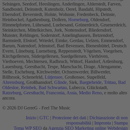
Selsingen, Seedorf, Heeslingen, Anderlingen, Ahlerstedt, Farven,
Sandbostel, Deinstedt, Kutenholz, Oerel, Basdahl, Hipstedt,
Ebersdorf, Beverstedt, Holste, Wohnste, Fredenbeck, Deinste,
Heinbockel, Agathenburg, Dollern,
Horneburg
, Oldendorf,
Himmelpforten, Lühesand, Luehesand, Grünerdeich, Gruenerdeich,
Steinkirchen, Mittelkirchen, Jork, Nottensdorf, Bliedersdorf,
Munster, Rehlingen, Soderstorf, Amelinghausen, Betzendorf,
Barmstedt, Ebstorf, Wriedel, Eimke, Gerdau, Uelzen, Emmendorf,
Barum, Natendorf, Jelmstorf, Bad Bevensen, Bienenbüttel, Deutsch
Evern, Lüneburg, Lueneburg, Reppenstedt, Vögelsen, Voegelsen,
Kirchgellersen, Südergellersen, Suedgellersen, Vierhöven,
Vierhoeven, Mechtersen, Radbruch, Wittorf, Handorf, Artlenburg,
Lauenburg, Geesthacht, Tespe, Marschacht, Drage, Altengamme,
Stelle, Escheburg, Kirchwerder, Ochsenwerder, Billwerder,
Billbrook, Schenefeld,
Lütjensee
, Großensee, Stapelfeld,
Ahrensburg
, Großhansdorf,
Glinde
, Siek,
Bargteheide
,
Trittau
,
Bad
Oldesloe
,
Reinbek
,
Bad Schwartau
, Lubecca, Glückstadt,
Ratzeburg
,
Geesthacht
,
Franconia
,
Assia
,
Medio Reno
, e molto altro
ancora.
© 2026 DJ GerreG - Feel The Music
Inizio
|
GTC
|
Protezione dei dati
|
Dichiarazione di non
responsabilità
|
Impronta
|
Stampa
Tema WP SEO
da
Agenzia SEO Marketing online Webdesign