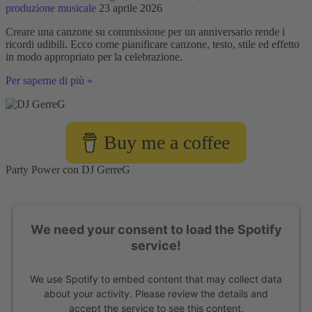
produzione musicale
23 aprile 2026
Creare una canzone su commissione per un anniversario rende i
ricordi udibili. Ecco come pianificare canzone, testo, stile ed effetto
in modo appropriato per la celebrazione.
Creare
Per saperne di più »
una
canzone
su
commissione
Buy me a coffee
per
un
anniversario
Party Power con DJ GerreG
We need your consent to load the Spotify
service!
We use Spotify to embed content that may collect data
about your activity. Please review the details and
accept the service to see this content.