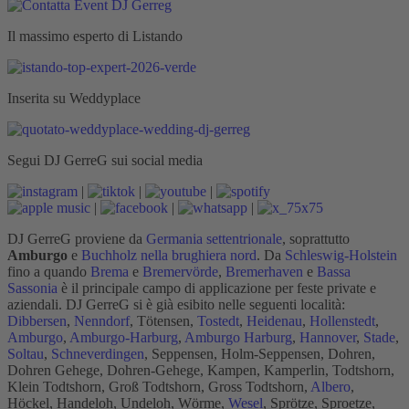
Il massimo esperto di Listando
Inserita su Weddyplace
Segui DJ GerreG sui social media
|
|
|
|
|
|
DJ GerreG proviene da
Germania settentrionale
, soprattutto
Amburgo
e
Buchholz nella brughiera nord
. Da
Schleswig-Holstein
fino a quando
Brema
e
Bremervörde
,
Bremerhaven
e
Bassa
Sassonia
è il principale campo di applicazione per feste private e
aziendali. DJ GerreG si è già esibito nelle seguenti località:
Dibbersen
,
Nenndorf
, Tötensen,
Tostedt
,
Heidenau
,
Hollenstedt
,
Amburgo
,
Amburgo-Harburg
,
Amburgo Harburg
,
Hannover
,
Stade
,
Soltau
,
Schneverdingen
, Seppensen, Holm-Seppensen, Dohren,
Dohren Gehege, Dohren-Gehege, Kampen, Kamperlin, Todtshorn,
Klein Todtshorn, Groß Todtshorn, Gross Todtshorn,
Albero
,
Höckel, Handeloh, Undeloh, Wörme,
Wesel
, Sprötze, Sproetze,