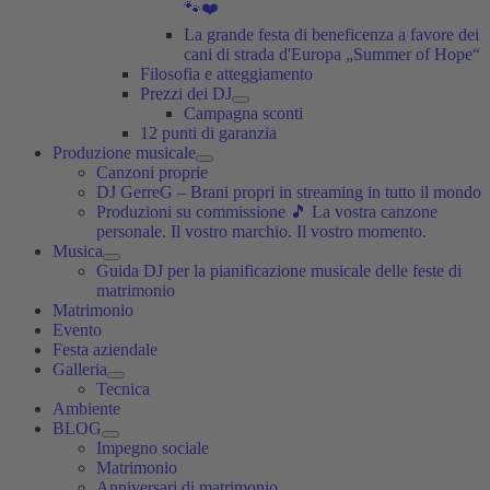
🐾❤️
La grande festa di beneficenza a favore dei
cani di strada d'Europa „Summer of Hope“
Filosofia e atteggiamento
Prezzi dei DJ
Campagna sconti
12 punti di garanzia
Produzione musicale
Canzoni proprie
DJ GerreG – Brani propri in streaming in tutto il mondo
Produzioni su commissione 🎵 La vostra canzone
personale. Il vostro marchio. Il vostro momento.
Musica
Guida DJ per la pianificazione musicale delle feste di
matrimonio
Matrimonio
Evento
Festa aziendale
Galleria
Tecnica
Ambiente
BLOG
Impegno sociale
Matrimonio
Anniversari di matrimonio