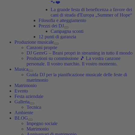
🐾❤️
La grande festa di beneficenza a favore dei
cani di strada d'Europa „Summer of Hope“
Filosofia e atteggiamento
Prezzi dei DJ
Campagna sconti
12 punti di garanzia
Produzione musicale
Canzoni proprie
DJ GerreG – Brani propri in streaming in tutto il mondo
Produzioni su commissione 🎵 La vostra canzone
personale. Il vostro marchio. Il vostro momento.
Musica
Guida DJ per la pianificazione musicale delle feste di
matrimonio
Matrimonio
Evento
Festa aziendale
Galleria
Tecnica
Ambiente
BLOG
Impegno sociale
Matrimonio
Anniversari di matrimonio