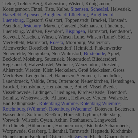
Trelde, Trelder Berg, Kakenstorf, Wistedt, Königsmoor,
Koenigsmoor, Fintel, Tiste, Kalbe,
Sittensen
,
Scheeßel
, Helvesiek,
Harsefeld
,
Apensen
,
Brughiera di Lüneburg
,
Brughiera di
Lueneburg
, Egestorf, Garlstorf, Toppenstedt, Brackel, Hanstedt,
Asendorf,
Jesteburg
, Marxen, Garstedt, Salzhausen, Lüneburg,
Lueneburg, Wulfsen, Eyendorf,
Bispingen
, Harmstorf, Bendestorf,
Seevetal, Maschen, Winsen, Winsen Luhe, Winsen (Luhe), Stelle,
Meckelfeld, Marmstorf,
Roseto
, Moorburg, Waltershof,
Altenwerder, Bostelbek, Eissendorf, Heimfeld, Finkenwerder,
Neuenfelde, Neugraben, Neu Wulmstorf,
Buxtehude
, Appel,
Beckdorf, Moisburg, Sauensiek, Nottensdorf, Bliedersdorf,
Regesbostel, Halvesbostel, Wohnste, Wenzendorf, Drestedt,
Ahlerstedt, Vierden, Klein Meckelsen, Groß Meckelsen, Gross
Meckelsen, Lengenbostel, Hamersen, Stemmen, Lauenbrück,
Lauenbrueck, Vahlde, Otter, Ottermoor, Neuenkirchen, Hemslingen,
Brockel, Hemsbünde, Hemsbuende, Bothel, Visselhövede,
Visselhoevede, Lüdingen, Luedingen, Kirchwalsede, Tetendorf,
Bomlitz, Westerwalsede, Ahausen, Hellwege, Verden, Walsrode,
Bad Fallingbostel,
Rotenburg Wümme
,
Rotenburg Wuemme
,
Rotehnburg (Wümme)
,
Rotenburg (Wuemme)
, Bötersen, Boetersen,
Hassendorf, Sottrum, Reeßum, Horstedt, Gyhum, Ottersberg,
Vorwerk, Wilstedt, Oyten, Achim, Posthausen, Langwedel,
Kirchlinteln, Hühnermoor, Huehnermoor, Osterholz-Scharmbeck,
Worpswede, Grasberg, Lilienthal, Tarmstedt, Hepstedt, Kirchtimke,
Hemelsmoor, Breddorf, Ostereistedt,
Zeven
, Rhade, Gnarrenburg,