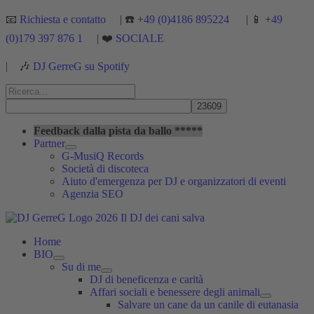
Vai
📧
Richiesta e contatto
| ☎️ +
49 (0)4186 895224
| 📱 +
49
al
(0)179 397 876 1
| ❤️
SOCIALE
contenuto
|
🎶
DJ GerreG su Spotify
Cerca:
Cerca
Feedback dalla pista da ballo *****
Partner
G-MusiQ Records
Società di discoteca
Aiuto d'emergenza per DJ e organizzatori di eventi
Agenzia SEO
Home
BIO
Su di me
DJ di beneficenza e carità
Affari sociali e benessere degli animali
Salvare un cane da un canile di eutanasia