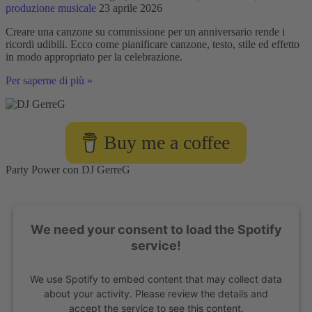
produzione musicale
23 aprile 2026
Creare una canzone su commissione per un anniversario rende i
ricordi udibili. Ecco come pianificare canzone, testo, stile ed effetto
in modo appropriato per la celebrazione.
Creare
Per saperne di più »
una
canzone
su
commissione
Buy me a coffee
per
un
anniversario
Party Power con DJ GerreG
We need your consent to load the Spotify
service!
We use Spotify to embed content that may collect data
about your activity. Please review the details and
accept the service to see this content.