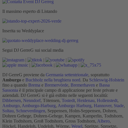
Il massimo esperto di Listando
Inserita su Weddyplace
Segui DJ GerreG sui social media
|
|
|
|
|
|
DJ GerreG proviene da
Germania settentrionale
, soprattutto
Amburgo
e
Buchholz nella brughiera nord
. Da
Schleswig-Holstein
fino a quando
Brema
e
Bremervörde
,
Bremerhaven
e
Bassa
Sassonia
è il principale campo di applicazione per feste private e
aziendali. DJ GerreG si è già esibito nelle seguenti località:
Dibbersen
,
Nenndorf
, Tötensen,
Tostedt
,
Heidenau
,
Hollenstedt
,
Amburgo
,
Amburgo-Harburg
,
Amburgo Harburg
,
Hannover
,
Stade
,
Soltau
,
Schneverdingen
, Seppensen, Holm-Seppensen, Dohren,
Dohren Gehege, Dohren-Gehege, Kampen, Kamperlin, Todtshorn,
Klein Todtshorn, Groß Todtshorn, Gross Todtshorn,
Albero
,
Höckel, Handeloh, Undeloh, Wörme,
Wesel
, Sprötze, Sproetze,