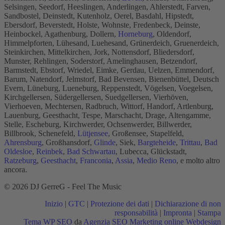
Selsingen, Seedorf, Heeslingen, Anderlingen, Ahlerstedt, Farven,
Sandbostel, Deinstedt, Kutenholz, Oerel, Basdahl, Hipstedt,
Ebersdorf, Beverstedt, Holste, Wohnste, Fredenbeck, Deinste,
Heinbockel, Agathenburg, Dollern,
Horneburg
, Oldendorf,
Himmelpforten, Lühesand, Luehesand, Grünerdeich, Gruenerdeich,
Steinkirchen, Mittelkirchen, Jork, Nottensdorf, Bliedersdorf,
Munster, Rehlingen, Soderstorf, Amelinghausen, Betzendorf,
Barmstedt, Ebstorf, Wriedel, Eimke, Gerdau, Uelzen, Emmendorf,
Barum, Natendorf, Jelmstorf, Bad Bevensen, Bienenbüttel, Deutsch
Evern, Lüneburg, Lueneburg, Reppenstedt, Vögelsen, Voegelsen,
Kirchgellersen, Südergellersen, Suedgellersen, Vierhöven,
Vierhoeven, Mechtersen, Radbruch, Wittorf, Handorf, Artlenburg,
Lauenburg, Geesthacht, Tespe, Marschacht, Drage, Altengamme,
Stelle, Escheburg, Kirchwerder, Ochsenwerder, Billwerder,
Billbrook, Schenefeld,
Lütjensee
, Großensee, Stapelfeld,
Ahrensburg
, Großhansdorf,
Glinde
, Siek,
Bargteheide
,
Trittau
,
Bad
Oldesloe
,
Reinbek
,
Bad Schwartau
, Lubecca, Glückstadt,
Ratzeburg
,
Geesthacht
,
Franconia
,
Assia
,
Medio Reno
, e molto altro
ancora.
© 2026 DJ GerreG - Feel The Music
Inizio
|
GTC
|
Protezione dei dati
|
Dichiarazione di non
responsabilità
|
Impronta
|
Stampa
Tema WP SEO
da
Agenzia SEO Marketing online Webdesign