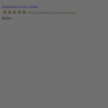
Torna
Impostazioni dei cookie
in
150
Recensioni su ProvenExpert.com
alto
Italian
Holger Korsten