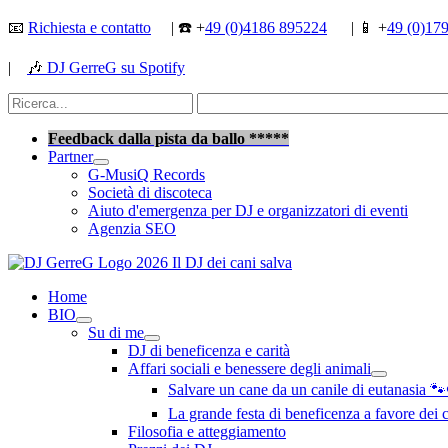
Vai
📧
Richiesta e contatto
| ☎️ +
49 (0)4186 895224
| 📱 +
49 (0)17
al
contenuto
|
🎶
DJ GerreG su Spotify
Cerca:
Cerca
Feedback dalla pista da ballo *****
Partner
G-MusiQ Records
Società di discoteca
Aiuto d'emergenza per DJ e organizzatori di eventi
Agenzia SEO
Home
BIO
Su di me
DJ di beneficenza e carità
Affari sociali e benessere degli animali
Salvare un cane da un canile di eutanasia 
La grande festa di beneficenza a favore dei
Filosofia e atteggiamento