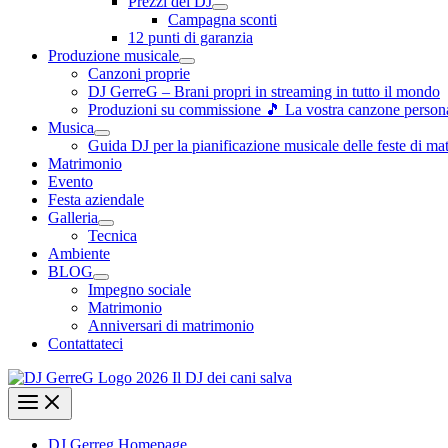
Prezzi dei DJ
Campagna sconti
12 punti di garanzia
Produzione musicale
Canzoni proprie
DJ GerreG – Brani propri in streaming in tutto il mondo
Produzioni su commissione 🎵 La vostra canzone personal
Musica
Guida DJ per la pianificazione musicale delle feste di ma
Matrimonio
Evento
Festa aziendale
Galleria
Tecnica
Ambiente
BLOG
Impegno sociale
Matrimonio
Anniversari di matrimonio
Contattateci
DJ Gerreg Homepage