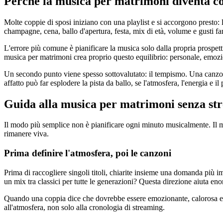
Perché la musica per matrimoni diventa co
Molte coppie di sposi iniziano con una playlist e si accorgono presto:
champagne, cena, ballo d'apertura, festa, mix di età, volume e gusti fam
L'errore più comune è pianificare la musica solo dalla propria prospet
musica per matrimoni crea proprio questo equilibrio: personale, emozio
Un secondo punto viene spesso sottovalutato: il tempismo. Una canzone
affatto può far esplodere la pista da ballo, se l'atmosfera, l'energia e il
Guida alla musica per matrimoni senza str
Il modo più semplice non è pianificare ogni minuto musicalmente. Il mo
rimanere viva.
Prima definire l'atmosfera, poi le canzoni
Prima di raccogliere singoli titoli, chiarite insieme una domanda più i
un mix tra classici per tutte le generazioni? Questa direzione aiuta e
Quando una coppia dice che dovrebbe essere emozionante, calorosa e, p
all'atmosfera, non solo alla cronologia di streaming.