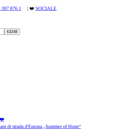
9 397 876 1
| ❤️
SOCIALE
❤️
 cani di strada d'Europa „Summer of Hope“