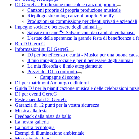
DJ GerreG - Produzione musicale e canzoni proprie
Canzoni proprie di propria produzione musicale
Riepilogo streaming canzoni proprie Spotify
Produzioni su commissione per clienti privati e aziendali
Impegno sociale e benessere degli animali
Salvare un cane 🐾 Salvare cani dai canili di euthanasi-
L'estate della speranza: la grande festa di beneficenza a f
Bio DJ GerreG
Informazioni su DJ GerreG
DJ per beneficenza e carità - Musica per una buona caus
Il mio impegno sociale e per il benessere degli animali
La mia filosofia e il mio atteggiamento
Prezzi dei DJ a confronto
Campagne di sconto
DJ per matrimoni Amburgo e dintorni
Guida DJ per la pianificazione musicale delle celebrazioni nuzia
DJ per eventi GerreG
Feste aziendali DJ GerreG
Garanzia di 12 punti per la vostra sicurezza
Musica alla festa
Feedback dalla pista da ballo
La nostra galleria
La nostra tecnologia
Esempi di illuminazione ambientale
Messaggi del blog