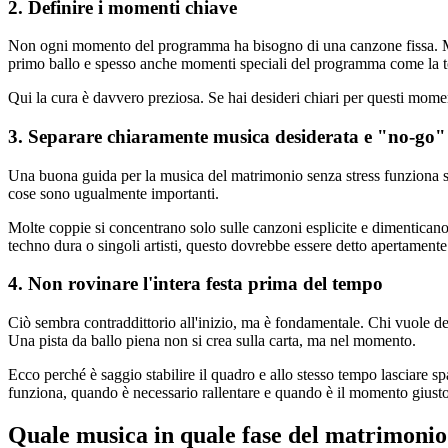
2. Definire i momenti chiave
Non ogni momento del programma ha bisogno di una canzone fissa. Ma c
primo ballo e spesso anche momenti speciali del programma come la tort
Qui la cura è davvero preziosa. Se hai desideri chiari per questi momen
3. Separare chiaramente musica desiderata e "no-go"
Una buona guida per la musica del matrimonio senza stress funziona s
cose sono ugualmente importanti.
Molte coppie si concentrano solo sulle canzoni esplicite e dimenticano l
techno dura o singoli artisti, questo dovrebbe essere detto apertamente
4. Non rovinare l'intera festa prima del tempo
Ciò sembra contraddittorio all'inizio, ma è fondamentale. Chi vuole de
Una pista da ballo piena non si crea sulla carta, ma nel momento.
Ecco perché è saggio stabilire il quadro e allo stesso tempo lasciare sp
funziona, quando è necessario rallentare e quando è il momento giusto 
Quale musica in quale fase del matrimonio