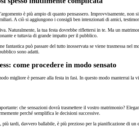
sì spesso inutilmente complicata
 l'argomento è più ampio di quanto pensassero. Improvvisamente, non si tr
iliari. A ciò si aggiungono i consigli ben intenzionati di amici, testimon
tiva. Naturalmente, la tua festa dovrebbe riflettersi in te. Ma un matri
nante e tuttavia di grande impatto per il pubblico.
 fantastica può passare del tutto inosservata se viene trasmessa nel m
 pubblico sono adatti.
ess: come procedere in modo sensato
do migliore è pensare alla festa in fasi. In questo modo manterrai la v
mportante: che sensazioni dovrà trasmettere il vostro matrimonio? Elegan
normemente perché semplifica le decisioni successive.
iù tardi, davvero ballabile, è più prezioso per la pianificazione di un