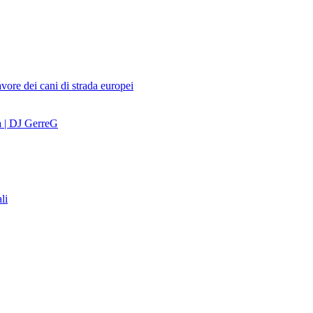
avore dei cani di strada europei
a | DJ GerreG
li