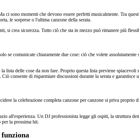
i sono momenti che devono essere perfetti musicalmente. Tra questi inc
a, le sorprese o l'ultima canzone della serata.
ti, si crea sicurezza. Tutto ciò che sta in mezzo può rimanere più flessib
olo se comunicate chiaramente due cose: ciò che volete assolutamente s
a lista delle cose da non fare. Proprio questa lista previene spiacevoli 
. Ciò consente di risparmiare discussioni durante la serata e garantisce 
cidere la celebrazione completa canzone per canzone si priva proprio di 
azio all'esperienza. Un DJ professionista legge gli ospiti, la struttura d
per la prossima hit.
 funziona