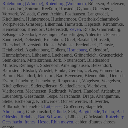
Rotehnburg (Wümme)
,
Rotenburg (Wuemme)
, Bötersen, Boetersen,
Hassendorf, Sottrum, Reeßum, Horstedt, Gyhum, Ottersberg,
Vorwerk, Wilstedt, Oyten, Achim, Posthausen, Langwedel,
Kirchlinteln, Hühnermoor, Huehnermoor, Osterholz-Scharmbeck,
Worpswede, Grasberg, Lilienthal, Tarmstedt, Hepstedt, Kirchtimke,
Hemelsmoor, Breddorf, Ostereistedt,
Zeven
, Rhade, Gnarrenburg,
Selsingen, Seedorf, Heeslingen, Anderlingen, Ahlerstedt, Farven,
Sandbostel, Deinstedt, Kutenholz, Oerel, Basdahl, Hipstedt,
Ebersdorf, Beverstedt, Holste, Wohnste, Fredenbeck, Deinste,
Heinbockel, Agathenburg, Dollern,
Horneburg
, Oldendorf,
Himmelpforten, Lühesand, Luehesand, Grünerdeich, Gruenerdeich,
Steinkirchen, Mittelkirchen, Jork, Nottensdorf, Bliedersdorf,
Munster, Rehlingen, Soderstorf, Amelinghausen, Betzendorf,
Barmstedt, Ebstorf, Wriedel, Eimke, Gerdau, Uelzen, Emmendorf,
Barum, Natendorf, Jelmstorf, Bad Bevensen, Bienenbüttel, Deutsch
Evern, Lüneburg, Lueneburg, Reppenstedt, Vögelsen, Voegelsen,
Kirchgellersen, Südergellersen, Suedgellersen, Vierhöven,
Vierhoeven, Mechtersen, Radbruch, Wittorf, Handorf, Artlenburg,
Lauenburg, Geesthacht, Tespe, Marschacht, Drage, Altengamme,
Stelle, Escheburg, Kirchwerder, Ochsenwerder, Billwerder,
Billbrook, Schenefeld,
Lütjensee
, Großensee, Stapelfeld,
Ahrensburg
, Großhansdorf,
Glinde
, Siek,
Bargteheide
,
Trittau
,
Bad
Oldesloe
,
Reinbek
,
Bad Schwartau
, Lübeck, Glückstadt,
Ratzeburg
,
Geesthacht
,
francs
,
Hesse
,
Rhin moyen
, et bien d'autres choses
encore.