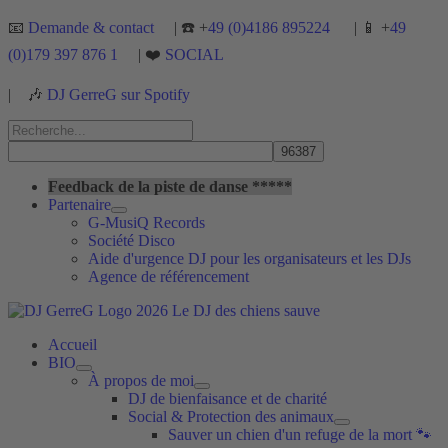
Aller
📧
Demande & contact
| ☎️ +
49 (0)4186 895224
| 📱 +
49
au
(0)179 397 876 1
| ❤️
SOCIAL
contenu
|
🎶
DJ GerreG sur Spotify
Rechercher :
Rechercher
Feedback de la piste de danse *****
Partenaire
G-MusiQ Records
Société Disco
Aide d'urgence DJ pour les organisateurs et les DJs
Agence de référencement
Accueil
BIO
À propos de moi
DJ de bienfaisance et de charité
Social & Protection des animaux
Sauver un chien d'un refuge de la mort 🐾