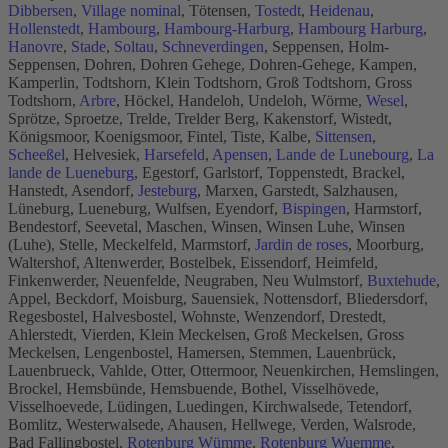
Dibbersen
,
Village nominal
, Tötensen,
Tostedt
,
Heidenau
,
Hollenstedt
,
Hambourg
,
Hambourg-Harburg
,
Hambourg Harburg
,
Hanovre
,
Stade
,
Soltau
,
Schneverdingen
, Seppensen, Holm-
Seppensen, Dohren, Dohren Gehege, Dohren-Gehege, Kampen,
Kamperlin, Todtshorn, Klein Todtshorn, Groß Todtshorn, Gross
Todtshorn,
Arbre
, Höckel, Handeloh, Undeloh, Wörme,
Wesel
,
Sprötze, Sproetze, Trelde, Trelder Berg, Kakenstorf, Wistedt,
Königsmoor, Koenigsmoor, Fintel, Tiste, Kalbe,
Sittensen
,
Scheeßel
, Helvesiek,
Harsefeld
,
Apensen
,
Lande de Lunebourg
,
La
lande de Lueneburg
, Egestorf, Garlstorf, Toppenstedt, Brackel,
Hanstedt, Asendorf,
Jesteburg
, Marxen, Garstedt, Salzhausen,
Lüneburg, Lueneburg, Wulfsen, Eyendorf,
Bispingen
, Harmstorf,
Bendestorf, Seevetal, Maschen, Winsen, Winsen Luhe, Winsen
(Luhe), Stelle, Meckelfeld, Marmstorf,
Jardin de roses
, Moorburg,
Waltershof, Altenwerder, Bostelbek, Eissendorf, Heimfeld,
Finkenwerder, Neuenfelde, Neugraben, Neu Wulmstorf,
Buxtehude
,
Appel, Beckdorf, Moisburg, Sauensiek, Nottensdorf, Bliedersdorf,
Regesbostel, Halvesbostel, Wohnste, Wenzendorf, Drestedt,
Ahlerstedt, Vierden, Klein Meckelsen, Groß Meckelsen, Gross
Meckelsen, Lengenbostel, Hamersen, Stemmen, Lauenbrück,
Lauenbrueck, Vahlde, Otter, Ottermoor, Neuenkirchen, Hemslingen,
Brockel, Hemsbünde, Hemsbuende, Bothel, Visselhövede,
Visselhoevede, Lüdingen, Luedingen, Kirchwalsede, Tetendorf,
Bomlitz, Westerwalsede, Ahausen, Hellwege, Verden, Walsrode,
Bad Fallingbostel,
Rotenburg Wümme
,
Rotenburg Wuemme
,