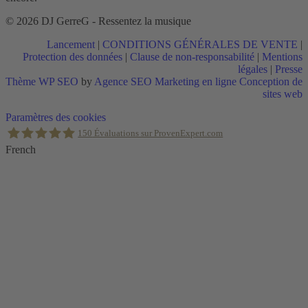
© 2026 DJ GerreG - Ressentez la musique
Lancement
|
CONDITIONS GÉNÉRALES DE VENTE
|
Protection des données
|
Clause de non-responsabilité
|
Mentions
légales
|
Presse
Thème WP SEO
by
Agence SEO Marketing en ligne Conception de
sites web
Retour
Paramètres des cookies
en
150
Évaluations sur ProvenExpert.com
haut
French
Holger Korsten