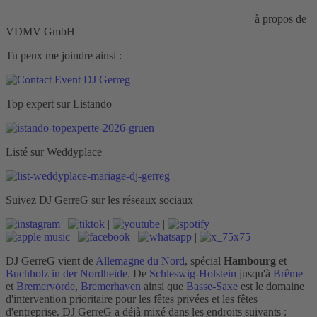
Responsabilité civile d'entreprise :
HISCOX Assurance
à propos de
VDMV GmbH
Tu peux me joindre ainsi :
Top expert sur Listando
Listé sur Weddyplace
Suivez DJ GerreG sur les réseaux sociaux
|
|
|
|
|
|
DJ GerreG vient de
Allemagne du Nord
, spécial
Hambourg
et
Buchholz in der Nordheide
. De
Schleswig-Holstein
jusqu'à
Brême
et
Bremervörde
,
Bremerhaven
ainsi que
Basse-Saxe
est le domaine
d'intervention prioritaire pour les fêtes privées et les fêtes
d'entreprise. DJ GerreG a déjà mixé dans les endroits suivants :