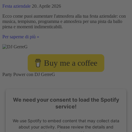
Festa aziendale
20. Aprile 2026
Ecco come puoi aumentare l'atmosfera alla tua festa aziendale: con
musica, tempismo, programma e atmosfera per una pista da ballo
piena e momenti indimenticabili.
Migliorare
Per saperne di più »
specificamente
l'atmosfera
della
festa
Buy me a coffee
aziendale
Party Power con DJ GerreG
We need your consent to load the Spotify
service!
We use Spotify to embed content that may collect data
about your activity. Please review the details and