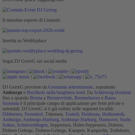
Il massimo esperto di Listando
Inserita su Weddyplace
Segui DJ GerreG sui social media
|
|
|
|
|
|
DJ GerreG proviene da
Germania settentrionale
, soprattutto
Amburgo
e
Buchholz nella brughiera nord
. Da
Schleswig-Holstein
fino a quando
Brema
e
Bremervörde
,
Bremerhaven
e
Bassa
Sassonia
è il principale campo di applicazione per feste private e
aziendali. DJ GerreG si è già esibito nelle seguenti località:
Dibbersen
,
Nenndorf
, Tötensen,
Tostedt
,
Heidenau
,
Hollenstedt
,
Amburgo
,
Amburgo-Harburg
,
Amburgo Harburg
,
Hannover
,
Stade
,
Soltau
,
Schneverdingen
, Seppensen, Holm-Seppensen, Dohren,
Dohren Gehege, Dohren-Gehege, Kampen, Kamperlin, Todtshorn,