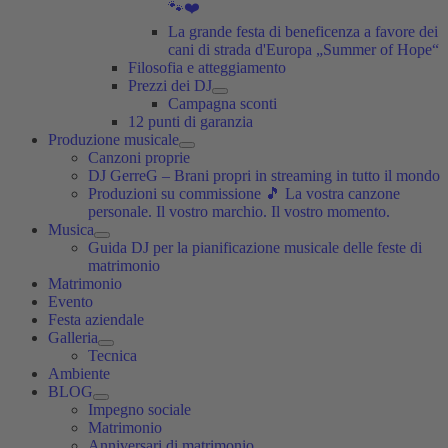
🐾❤️
La grande festa di beneficenza a favore dei
cani di strada d'Europa „Summer of Hope“
Filosofia e atteggiamento
Prezzi dei DJ
Campagna sconti
12 punti di garanzia
Produzione musicale
Canzoni proprie
DJ GerreG – Brani propri in streaming in tutto il mondo
Produzioni su commissione 🎵 La vostra canzone
personale. Il vostro marchio. Il vostro momento.
Musica
Guida DJ per la pianificazione musicale delle feste di
matrimonio
Matrimonio
Evento
Festa aziendale
Galleria
Tecnica
Ambiente
BLOG
Impegno sociale
Matrimonio
Anniversari di matrimonio