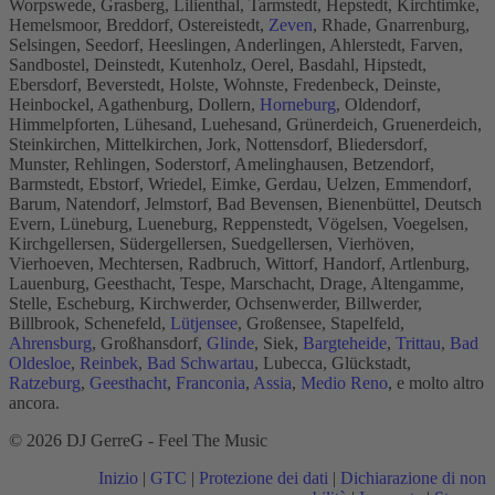
Worpswede, Grasberg, Lilienthal, Tarmstedt, Hepstedt, Kirchtimke,
Hemelsmoor, Breddorf, Ostereistedt,
Zeven
, Rhade, Gnarrenburg,
Selsingen, Seedorf, Heeslingen, Anderlingen, Ahlerstedt, Farven,
Sandbostel, Deinstedt, Kutenholz, Oerel, Basdahl, Hipstedt,
Ebersdorf, Beverstedt, Holste, Wohnste, Fredenbeck, Deinste,
Heinbockel, Agathenburg, Dollern,
Horneburg
, Oldendorf,
Himmelpforten, Lühesand, Luehesand, Grünerdeich, Gruenerdeich,
Steinkirchen, Mittelkirchen, Jork, Nottensdorf, Bliedersdorf,
Munster, Rehlingen, Soderstorf, Amelinghausen, Betzendorf,
Barmstedt, Ebstorf, Wriedel, Eimke, Gerdau, Uelzen, Emmendorf,
Barum, Natendorf, Jelmstorf, Bad Bevensen, Bienenbüttel, Deutsch
Evern, Lüneburg, Lueneburg, Reppenstedt, Vögelsen, Voegelsen,
Kirchgellersen, Südergellersen, Suedgellersen, Vierhöven,
Vierhoeven, Mechtersen, Radbruch, Wittorf, Handorf, Artlenburg,
Lauenburg, Geesthacht, Tespe, Marschacht, Drage, Altengamme,
Stelle, Escheburg, Kirchwerder, Ochsenwerder, Billwerder,
Billbrook, Schenefeld,
Lütjensee
, Großensee, Stapelfeld,
Ahrensburg
, Großhansdorf,
Glinde
, Siek,
Bargteheide
,
Trittau
,
Bad
Oldesloe
,
Reinbek
,
Bad Schwartau
, Lubecca, Glückstadt,
Ratzeburg
,
Geesthacht
,
Franconia
,
Assia
,
Medio Reno
, e molto altro
ancora.
© 2026 DJ GerreG - Feel The Music
Inizio
|
GTC
|
Protezione dei dati
|
Dichiarazione di non