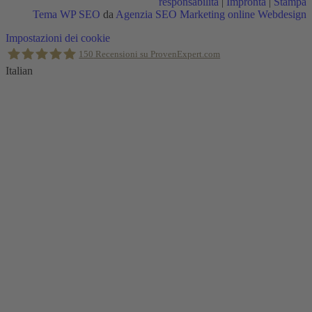
responsabilità
|
Impronta
|
Stampa
Tema WP SEO
da
Agenzia SEO Marketing online Webdesign
Torna
Impostazioni dei cookie
in
150
Recensioni su ProvenExpert.com
alto
Italian
Holger Korsten