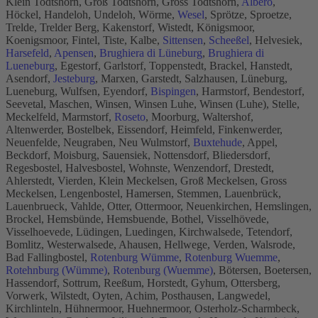
Klein Todtshorn, Groß Todtshorn, Gross Todtshorn,
Albero
,
Höckel, Handeloh, Undeloh, Wörme,
Wesel
, Sprötze, Sproetze,
Trelde, Trelder Berg, Kakenstorf, Wistedt, Königsmoor,
Koenigsmoor, Fintel, Tiste, Kalbe,
Sittensen
,
Scheeßel
, Helvesiek,
Harsefeld
,
Apensen
,
Brughiera di Lüneburg
,
Brughiera di
Lueneburg
, Egestorf, Garlstorf, Toppenstedt, Brackel, Hanstedt,
Asendorf,
Jesteburg
, Marxen, Garstedt, Salzhausen, Lüneburg,
Lueneburg, Wulfsen, Eyendorf,
Bispingen
, Harmstorf, Bendestorf,
Seevetal, Maschen, Winsen, Winsen Luhe, Winsen (Luhe), Stelle,
Meckelfeld, Marmstorf,
Roseto
, Moorburg, Waltershof,
Altenwerder, Bostelbek, Eissendorf, Heimfeld, Finkenwerder,
Neuenfelde, Neugraben, Neu Wulmstorf,
Buxtehude
, Appel,
Beckdorf, Moisburg, Sauensiek, Nottensdorf, Bliedersdorf,
Regesbostel, Halvesbostel, Wohnste, Wenzendorf, Drestedt,
Ahlerstedt, Vierden, Klein Meckelsen, Groß Meckelsen, Gross
Meckelsen, Lengenbostel, Hamersen, Stemmen, Lauenbrück,
Lauenbrueck, Vahlde, Otter, Ottermoor, Neuenkirchen, Hemslingen,
Brockel, Hemsbünde, Hemsbuende, Bothel, Visselhövede,
Visselhoevede, Lüdingen, Luedingen, Kirchwalsede, Tetendorf,
Bomlitz, Westerwalsede, Ahausen, Hellwege, Verden, Walsrode,
Bad Fallingbostel,
Rotenburg Wümme
,
Rotenburg Wuemme
,
Rotehnburg (Wümme)
,
Rotenburg (Wuemme)
, Bötersen, Boetersen,
Hassendorf, Sottrum, Reeßum, Horstedt, Gyhum, Ottersberg,
Vorwerk, Wilstedt, Oyten, Achim, Posthausen, Langwedel,
Kirchlinteln, Hühnermoor, Huehnermoor, Osterholz-Scharmbeck,