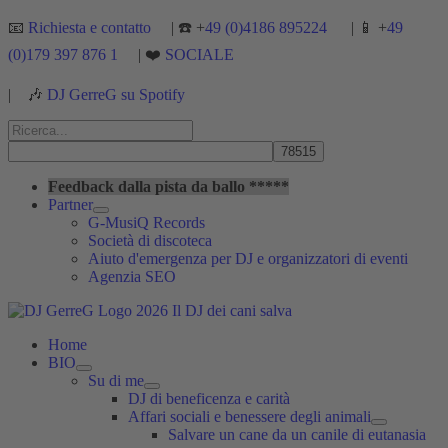
Vai
📧
Richiesta e contatto
| ☎️ +
49 (0)4186 895224
| 📱 +
49
al
(0)179 397 876 1
| ❤️
SOCIALE
contenuto
|
🎶
DJ GerreG su Spotify
Cerca:
Cerca
Feedback dalla pista da ballo *****
Partner
G-MusiQ Records
Società di discoteca
Aiuto d'emergenza per DJ e organizzatori di eventi
Agenzia SEO
Home
BIO
Su di me
DJ di beneficenza e carità
Affari sociali e benessere degli animali
Salvare un cane da un canile di eutanasia