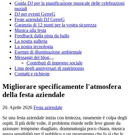
Guida DJ per la pianificazione musicale delle celebrazioni
nuziali
DJ per eventi GerreG
Feste aziendali DJ GerreG
Garanzia di 12 punti per la vostra sicurezza
Musica alla festa
Feedback dalla pista da ballo
La nostra galleria
La nostra tecnologia
Esempi di illuminazione ambientale
Messaggi del blog
Contributi di impegno sociale
Lista degli anniversari di matrimonio
Contatti e richieste
Migliorare specificamente l'atmosfera
della festa aziendale
20. Aprile 2026
Festa aziendale
Se una festa aziendale inizia con lentezza, raramente è colpa degli
ospiti. Il più delle volte, il problema risiede nelle leve giuste da
azionare: tempismo sbagliato, drammaturgia poco chiara, musica
senza sensibilità per il pubblico o un programma che fa sì che le