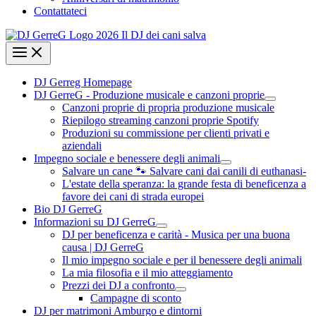
Contattateci
DJ Gerreg Homepage
DJ GerreG - Produzione musicale e canzoni proprie
Canzoni proprie di propria produzione musicale
Riepilogo streaming canzoni proprie Spotify
Produzioni su commissione per clienti privati e
aziendali
Impegno sociale e benessere degli animali
Salvare un cane 🐾 Salvare cani dai canili di euthanasi-
L'estate della speranza: la grande festa di beneficenza a
favore dei cani di strada europei
Bio DJ GerreG
Informazioni su DJ GerreG
DJ per beneficenza e carità - Musica per una buona
causa | DJ GerreG
Il mio impegno sociale e per il benessere degli animali
La mia filosofia e il mio atteggiamento
Prezzi dei DJ a confronto
Campagne di sconto
DJ per matrimoni Amburgo e dintorni