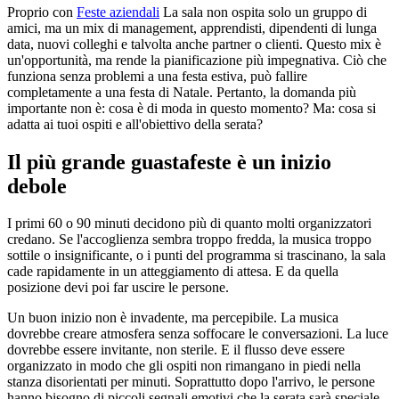
Proprio con
Feste aziendali
La sala non ospita solo un gruppo di
amici, ma un mix di management, apprendisti, dipendenti di lunga
data, nuovi colleghi e talvolta anche partner o clienti. Questo mix è
un'opportunità, ma rende la pianificazione più impegnativa. Ciò che
funziona senza problemi a una festa estiva, può fallire
completamente a una festa di Natale. Pertanto, la domanda più
importante non è: cosa è di moda in questo momento? Ma: cosa si
adatta ai tuoi ospiti e all'obiettivo della serata?
Il più grande guastafeste è un inizio
debole
I primi 60 o 90 minuti decidono più di quanto molti organizzatori
credano. Se l'accoglienza sembra troppo fredda, la musica troppo
sottile o insignificante, o i punti del programma si trascinano, la sala
cade rapidamente in un atteggiamento di attesa. E da quella
posizione devi poi far uscire le persone.
Un buon inizio non è invadente, ma percepibile. La musica
dovrebbe creare atmosfera senza soffocare le conversazioni. La luce
dovrebbe essere invitante, non sterile. E il flusso deve essere
organizzato in modo che gli ospiti non rimangano in piedi nella
stanza disorientati per minuti. Soprattutto dopo l'arrivo, le persone
hanno bisogno di piccoli segnali emotivi che la serata sarà speciale.