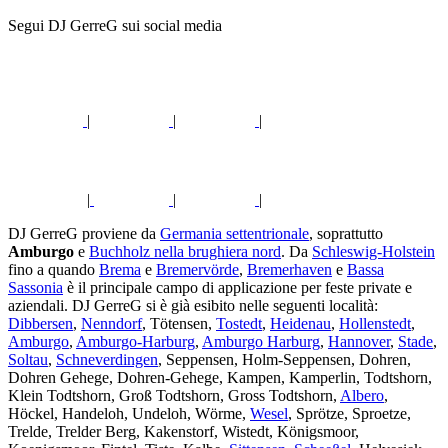
Segui DJ GerreG sui social media
|
|
|
|
|
|
DJ GerreG proviene da
Germania settentrionale
, soprattutto
Amburgo
e
Buchholz nella brughiera nord
. Da
Schleswig-Holstein
fino a quando
Brema
e
Bremervörde
,
Bremerhaven
e
Bassa
Sassonia
è il principale campo di applicazione per feste private e
aziendali. DJ GerreG si è già esibito nelle seguenti località:
Dibbersen
,
Nenndorf
, Tötensen,
Tostedt
,
Heidenau
,
Hollenstedt
,
Amburgo
,
Amburgo-Harburg
,
Amburgo Harburg
,
Hannover
,
Stade
,
Soltau
,
Schneverdingen
, Seppensen, Holm-Seppensen, Dohren,
Dohren Gehege, Dohren-Gehege, Kampen, Kamperlin, Todtshorn,
Klein Todtshorn, Groß Todtshorn, Gross Todtshorn,
Albero
,
Höckel, Handeloh, Undeloh, Wörme,
Wesel
, Sprötze, Sproetze,
Trelde, Trelder Berg, Kakenstorf, Wistedt, Königsmoor,