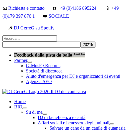
Vai
📧
Richiesta e contatto
| ☎️ +
49 (0)4186 895224
| 📱 +
49
al
(0)179 397 876 1
| ❤️
SOCIALE
contenuto
|
🎶
DJ GerreG su Spotify
Cerca:
Cerca
Feedback dalla pista da ballo *****
Partner
G-MusiQ Records
Società di discoteca
Aiuto d'emergenza per DJ e organizzatori di eventi
Agenzia SEO
Home
BIO
Su di me
DJ di beneficenza e carità
Affari sociali e benessere degli animali
Salvare un cane da un canile di eutanasia