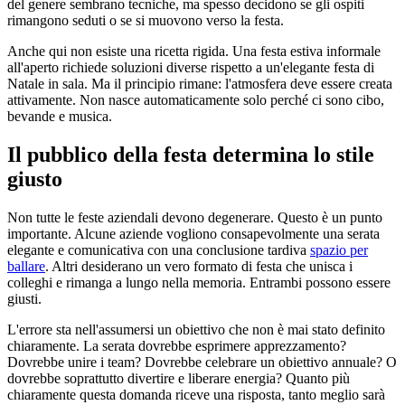
del genere sembrano tecniche, ma spesso decidono se gli ospiti
rimangono seduti o se si muovono verso la festa.
Anche qui non esiste una ricetta rigida. Una festa estiva informale
all'aperto richiede soluzioni diverse rispetto a un'elegante festa di
Natale in sala. Ma il principio rimane: l'atmosfera deve essere creata
attivamente. Non nasce automaticamente solo perché ci sono cibo,
bevande e musica.
Il pubblico della festa determina lo stile
giusto
Non tutte le feste aziendali devono degenerare. Questo è un punto
importante. Alcune aziende vogliono consapevolmente una serata
elegante e comunicativa con una conclusione tardiva
spazio per
ballare
. Altri desiderano un vero formato di festa che unisca i
colleghi e rimanga a lungo nella memoria. Entrambi possono essere
giusti.
L'errore sta nell'assumersi un obiettivo che non è mai stato definito
chiaramente. La serata dovrebbe esprimere apprezzamento?
Dovrebbe unire i team? Dovrebbe celebrare un obiettivo annuale? O
dovrebbe soprattutto divertire e liberare energia? Quanto più
chiaramente questa domanda riceve una risposta, tanto meglio sarà