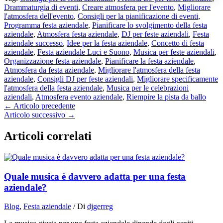
Drammaturgia di eventi
,
Creare atmosfera per l'evento
,
Migliorare
l'atmosfera dell'evento
,
Consigli per la pianificazione di eventi
,
Programma festa aziendale
,
Pianificare lo svolgimento della festa
aziendale
,
Atmosfera festa aziendale
,
DJ per feste aziendali
,
Festa
aziendale successo
,
Idee per la festa aziendale
,
Concetto di festa
aziendale
,
Festa aziendale Luci e Suono
,
Musica per feste aziendali
,
Organizzazione festa aziendale
,
Pianificare la festa aziendale
,
Atmosfera da festa aziendale
,
Migliorare l'atmosfera della festa
aziendale
,
Consigli DJ per feste aziendali
,
Migliorare specificamente
l'atmosfera della festa aziendale
,
Musica per le celebrazioni
aziendali
,
Atmosfera evento aziendale
,
Riempire la pista da ballo
←
Articolo precedente
Articolo successivo
→
Articoli correlati
Quale musica è davvero adatta per una festa
aziendale?
Blog
,
Festa aziendale
/ Di
djgerreg