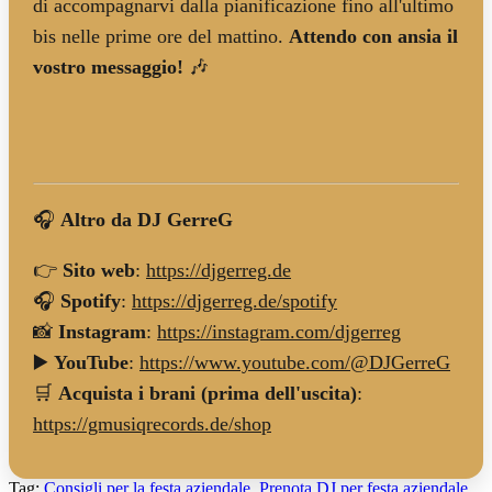
di accompagnarvi dalla pianificazione fino all'ultimo
bis nelle prime ore del mattino.
Attendo con ansia il
vostro messaggio!
🎶
🎧
Altro da DJ GerreG
👉
Sito web
:
https://djgerreg.de
🎧
Spotify
:
https://djgerreg.de/spotify
📸
Instagram
:
https://instagram.com/djgerreg
▶️
YouTube
:
https://www.youtube.com/@DJGerreG
🛒
Acquista i brani (prima dell'uscita)
:
https://gmusiqrecords.de/shop
Tag:
Consigli per la festa aziendale
,
Prenota DJ per festa aziendale
,