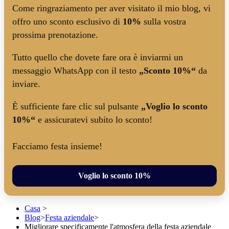
Come ringraziamento per aver visitato il mio blog, vi
offro uno sconto esclusivo di
10%
sulla vostra
prossima prenotazione.
Tutto quello che dovete fare ora è inviarmi un
messaggio WhatsApp con il testo
„Sconto 10%“
da
inviare.
È sufficiente fare clic sul pulsante
„Voglio lo sconto
10%“
e assicuratevi subito lo sconto!
Facciamo festa insieme!
Voglio lo sconto 10%
Casa
>
Blog
>
Festa aziendale
>
Migliorare specificamente l'atmosfera della festa aziendale