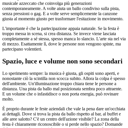
musicale azzeccato che coinvolga più generazioni
contemporaneamente. A volte aiuta un ballo condiviso sulla pista,
senza pressioni o gag. E a volte serve semplicemente la canzone
giusta al momento giusto per trasformare l'esitazione in movimento.
L'importante è che la partecipazione appaia naturale. Se la festa è
troppo messa in scena, si crea distanza. Se invece viene lasciata
completamente a sé stessa, spesso manca lo slancio. L'arte sta nel via
di mezzo. Esattamente lì, dove le persone non vengono spinte, ma
partecipano volentieri.
Spazio, luce e volume non sono secondari
Lo sperimento sempre: la musica è giusta, gli ospiti sono aperti, e
nonostante ciò la scintilla non scocca subito. Allora la colpa è spesso
dell'ambiente. Un'illuminazione troppo chiara tiene le persone a
distanza. Una pista da ballo mal posizionata sembra poco attraente.
E un volume che o infastidisce o non porta energia, può rovinare
molto.
È proprio durante le feste aziendali che vale la pena dare un'occhiata
ai dettagli. Dove si trova la pista da ballo rispetto al bar, al buffet e
alle aree salotto? C'è un centro dell'azione visibile? La zona della
festa è chiaramente riconoscibile o si perde nello spazio? Domande