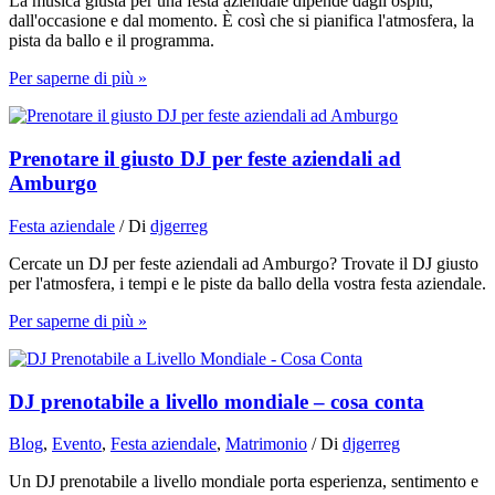
La musica giusta per una festa aziendale dipende dagli ospiti,
dall'occasione e dal momento. È così che si pianifica l'atmosfera, la
pista da ballo e il programma.
Per saperne di più »
Prenotare il giusto DJ per feste aziendali ad
Amburgo
Festa aziendale
/ Di
djgerreg
Cercate un DJ per feste aziendali ad Amburgo? Trovate il DJ giusto
per l'atmosfera, i tempi e le piste da ballo della vostra festa aziendale.
Per saperne di più »
DJ prenotabile a livello mondiale – cosa conta
Blog
,
Evento
,
Festa aziendale
,
Matrimonio
/ Di
djgerreg
Un DJ prenotabile a livello mondiale porta esperienza, sentimento e