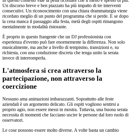
In questo contesto vale la pena ricordare che il meno è spesso di più.
Un discorso breve e ben piazzato ha più impatto di tre interventi
consecutivi. Un riconoscimento con una chiara drammaturgia viene
ricordato meglio di un punto del programma che si perde. E se dopo
la cena manca il passaggio alla festa, metà degli ospiti rimangono
mentalmente in modalità ristorante.
È proprio in questo frangente che un DJ professionista con
esperienza d'evento può fare enormemente la differenza. Non solo
musicalmente, ma anche a livello di tempismo, transizioni e, su
richiesta, con una conduzione discreta che tenga unito la serata
invece di interromperla.
L'atmosfera si crea attraverso la
partecipazione, non attraverso la
coercizione
Nessuno ama animazioni imbarazzanti. Soprattutto alle feste
aziendali è un argomento delicato. Gli ospiti vogliono sentirsi a
proprio agio, non essere messi in mostra. Tuttavia, una buona serata
necessita di momenti che facciano uscire le persone dal loro ruolo di
osservatori.
Le cose possono essere molto diverse. A volte basta un cambio