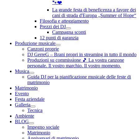
🐾❤️
La grande festa di beneficenza a favore dei
cani di strada d'Europa „Summer of Hope“
Filosofia e atteggiamento
Prezzi dei DJ
Campagna sconti
12 punti di garanzia
Produzione musicale
Canzoni proprie
DJ GerreG – Brani propri in streaming in tutto il mondo
Produzioni su commissione 🎵 La vostra canzone
personale. Il vostro marchio. Il vostro momento.
Musica
Guida DJ per la pianificazione musicale delle feste di
matrimonio
Matrimonio
Evento
Festa aziendale
Galleria
Tecnica
Ambiente
BLOG
Impegno sociale
Matrimonio
Anniversari di matrimonio