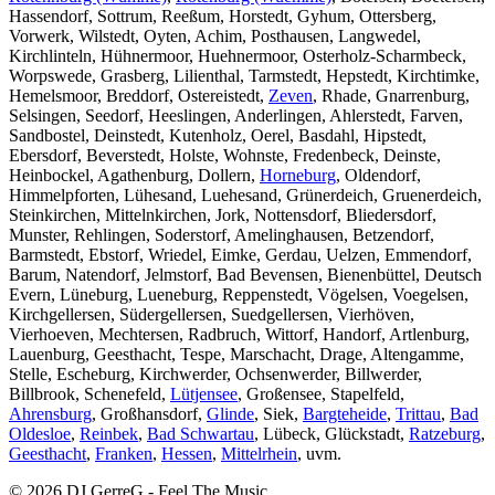
Hassendorf, Sottrum, Reeßum, Horstedt, Gyhum, Ottersberg,
Vorwerk, Wilstedt, Oyten, Achim, Posthausen, Langwedel,
Kirchlinteln, Hühnermoor, Huehnermoor, Osterholz-Scharmbeck,
Worpswede, Grasberg, Lilienthal, Tarmstedt, Hepstedt, Kirchtimke,
Hemelsmoor, Breddorf, Ostereistedt,
Zeven
, Rhade, Gnarrenburg,
Selsingen, Seedorf, Heeslingen, Anderlingen, Ahlerstedt, Farven,
Sandbostel, Deinstedt, Kutenholz, Oerel, Basdahl, Hipstedt,
Ebersdorf, Beverstedt, Holste, Wohnste, Fredenbeck, Deinste,
Heinbockel, Agathenburg, Dollern,
Horneburg
, Oldendorf,
Himmelpforten, Lühesand, Luehesand, Grünerdeich, Gruenerdeich,
Steinkirchen, Mittelnkirchen, Jork, Nottensdorf, Bliedersdorf,
Munster, Rehlingen, Soderstorf, Amelinghausen, Betzendorf,
Barmstedt, Ebstorf, Wriedel, Eimke, Gerdau, Uelzen, Emmendorf,
Barum, Natendorf, Jelmstorf, Bad Bevensen, Bienenbüttel, Deutsch
Evern, Lüneburg, Lueneburg, Reppenstedt, Vögelsen, Voegelsen,
Kirchgellersen, Südergellersen, Suedgellersen, Vierhöven,
Vierhoeven, Mechtersen, Radbruch, Wittorf, Handorf, Artlenburg,
Lauenburg, Geesthacht, Tespe, Marschacht, Drage, Altengamme,
Stelle, Escheburg, Kirchwerder, Ochsenwerder, Billwerder,
Billbrook, Schenefeld,
Lütjensee
, Großensee, Stapelfeld,
Ahrensburg
, Großhansdorf,
Glinde
, Siek,
Bargteheide
,
Trittau
,
Bad
Oldesloe
,
Reinbek
,
Bad Schwartau
, Lübeck, Glückstadt,
Ratzeburg
,
Geesthacht
,
Franken
,
Hessen
,
Mittelrhein
, uvm.
© 2026 DJ GerreG - Feel The Music