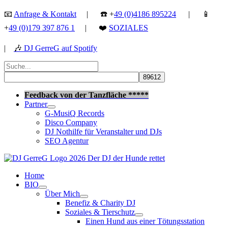
Zum
📧
Anfrage & Kontakt
| ☎️ +
49 (0)4186 895224
| 📱
Inhalt
+
49 (0)179 397 876 1
| ❤️
SOZIALES
springen
|
🎶
DJ GerreG auf Spotify
Suchen
nach:
Suchen
Feedback von der Tanzfläche *****
Partner
G-MusiQ Records
Disco Company
DJ Nothilfe für Veranstalter und DJs
SEO Agentur
Home
BIO
Über Mich
Benefiz & Charity DJ
Soziales & Tierschutz
Einen Hund aus einer Tötungsstation