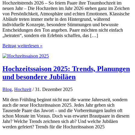
Hochzeitstrends 2026 – So feiern Paare ihre Traumhochzeit im
neuen Jahr – Die Hochzeiten im Jahr 2026 stehen ganz im Zeichen
von Persönlichkeit, Atmosphäre und echten Emotionen. Klassische
Abläufe treten immer mehr in den Hintergrund, während
individuelle Konzepte, besondere Stimmungen und bewusste
Entscheidungen den Ton angeben. Paare möchten nicht einfach
„heiraten“, sondern ein Erlebnis schaffen, das […]
Hochzeitstrends
Beitrag weiterlesen »
2026
–
So
feiern
Hochzeitssaison 2025: Trends, Planungen
Paare
und besondere Jubiläen
ihre
Traumhochzeit
im
Blog
,
Hochzeit
/ 31. Dezember 2025
neuen
Jahr
Mit dem Frühling beginnt nicht nur die warme Jahreszeit, sondern
auch die neue Hochzeitssaison 2025. Jedes Jahr geben sich
Tausende Paare das Jawort – und die Vorbereitungen laufen oft
schon Monate im Voraus. Doch was erwartet Brautpaare in diesem
Jahr? Welche Trends zeichnen sich ab? Und welche Jubiläen
werden gefeiert? Trends für die Hochzeitssaison 2025