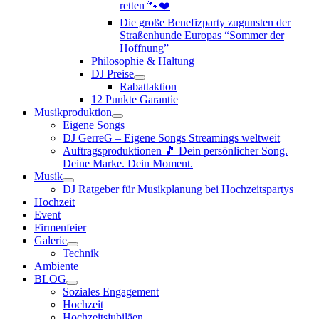
retten 🐾❤️
Die große Benefizparty zugunsten der
Straßenhunde Europas “Sommer der
Hoffnung”
Philosophie & Haltung
DJ Preise
Rabattaktion
12 Punkte Garantie
Musikproduktion
Eigene Songs
DJ GerreG – Eigene Songs Streamings weltweit
Auftragsproduktionen 🎵 Dein persönlicher Song.
Deine Marke. Dein Moment.
Musik
DJ Ratgeber für Musikplanung bei Hochzeitspartys
Hochzeit
Event
Firmenfeier
Galerie
Technik
Ambiente
BLOG
Soziales Engagement
Hochzeit
Hochzeitsjubiläen