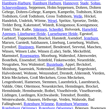
Hamburg-Harburg
,
Hamburg Harburg
,
Hannover
,
Stade
,
Soltau
,
Schneverdingen
, Seppensen, Holm-Seppensen, Dohren, Dohren
Gehege, Dohren-Gehege, Kampen, Kamperlin, Todtshorn, Klein
Todtshorn, Groß Todtshorn, Gross Todtshorn,
Welle
, Höckel,
Handeloh, Undeloh, Wörme,
Wesel
, Sprötze, Sproetze, Trelde,
Trelder Berg, Kakenstorf, Wistedt, Königsmoor, Koenigsmoor,
Fintel, Tiste, Kalbe,
Sittensen
,
Scheeßel
, Helvesiek,
Harsefeld
,
Apensen
,
Lüneburger Heide
,
Lueneburger Heide
, Egestorf,
Garlstorf, Toppenstedt, Brackel, Hanstedt, Asendorf,
Jesteburg
,
Marxen, Garstedt, Salzhausen, Lüneburg, Lueneburg, Wulfsen,
Eyendorf,
Bispingen
, Harmstorf, Bendestorf, Seevetal, Maschen,
Winsen, Winsen Luhe, Winsen (Luhe), Stelle, Meckelfeld,
Marmstorf,
Rosengarten
, Moorburg, Waltershof, Altenwerder,
Bostelbek, Eissendorf, Heimfeld, Finkenwerder, Neuenfelde,
Neugraben, Neu Wulmstorf,
Buxtehude
, Appel, Beckdorf,
Moisburg, Sauensiek, Nottensdorf, Bliedersdorf, Regesbostel,
Halvesbostel, Wohnste, Wenzendorf, Drestedt, Ahlerstedt, Vierden,
Klein Meckelsen, Groß Meckelsen, Gross Meckelsen,
Lengenbostel, Hamersen, Stemmen, Lauenbrück, Lauenbrueck,
Vahlde, Otter, Ottermoor, Neuenkirchen, Hemslingen, Brockel,
Hemsbünde, Hemsbuende, Bothel, Visselhövede, Visselhoevede,
Lüdingen, Luedingen, Kirchwalsede, Tetendorf, Bomlitz,
Westerwalsede, Ahausen, Hellwege, Verden, Walsrode, Bad
Fallingbostel,
Rotenburg Wümme
,
Rotenburg Wuemme
,
Rotehnburg (Wümme)
,
Rotenburg (Wuemme)
, Bötersen, Boetersen,